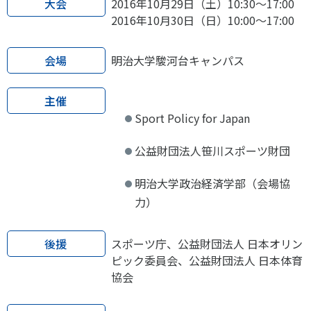
大会
2016年10月29日（土）10:30～17:00
スポーツライフ・データ
2016年10月30日（日）10:00～17:00
お問い合わせ・お申し込み
スポーツ白書
政策提言
会場
明治大学駿河台キャンパス
子どものスポーツ
障害者スポーツ
主催
スポーツによるまちづくり
Sport Policy for Japan
スポーツ・ガバナンス
公益財団法人笹川スポーツ財団
スポーツボランティア
メールマガジン
アクセス
「SSFニュース」
スポーツ政策・予算
明治大学政治経済学部（会場協
会員登録
健康とスポーツ
力）
後援
スポーツ庁、公益財団法人 日本オリン
社会づくり
ピック委員会、公益財団法人 日本体育
協会
個人情報保護方針
自治体との連携
ソーシャルメディア運営方針