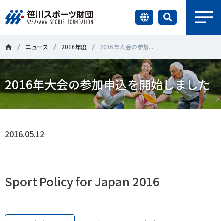
earch
財団情報
ニュース
2016年度
2016年大会の参加...
研究員紹介
2016年大会の参加申込を開始しました
＃誰が子どものスポーツをささえるのか
＃部活動
調査・研究
＃アクティブなまちづくり
＃日本人の身体活動と健康寿命
社会づくり
＃障害者スポーツ
＃スポーツ基本計画
＃競技人口
2016.05.12
＃高齢者スポーツ
＃差別とダイバーシティ
国際情報
Sport Policy for Japan 2016
知る学ぶ
調査・研究
ニュース