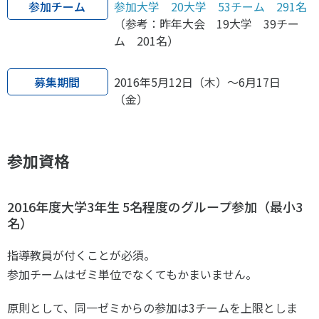
参加チーム
参加大学 20大学 53チーム 291名
各教育機関との連携
© 2020 SASAK
（参考：昨年大会 19大学 39チー
スポーツ振興団体との連携
ム 201名）
【動画】スポーツでアクティブなまちづくり
募集期間
2016年5月12日（木）～6月17日
（金）
知る学ぶ
SPORT POLICY INCUBATOR ―スポーツ政策の『卵』 ―
参加資格
Sport Topics
スポーツ 歴史の検証
2016年度大学3年生 5名程度のグループ参加（最小3
スポーツ辞典
名）
SSF BOOKS
指導教員が付くことが必須。
参加チームはゼミ単位でなくてもかまいません。
原則として、同一ゼミからの参加は3チームを上限としま