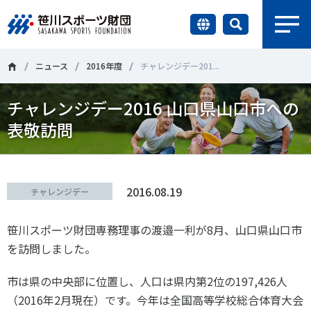
earch
財団情報
ニュース
2016年度
チャレンジデー201...
チャレンジデー2016 山口県山口市への
研究員紹介
＃誰が子どものスポーツをささえるのか
＃部活動
表敬訪問
調査・研究
＃アクティブなまちづくり
＃日本人の身体活動と健康寿命
社会づくり
＃障害者スポーツ
＃スポーツ基本計画
＃競技人口
2016.08.19
チャレンジデー
＃高齢者スポーツ
＃差別とダイバーシティ
国際情報
笹川スポーツ財団専務理事の渡邉一利が8月、山口県山口市
を訪問しました。
知る学ぶ
調査・研究
市は県の中央部に位置し、人口は県内第2位の197,426人
（2016年2月現在）です。今年は全国高等学校総合体育大会
ニュース