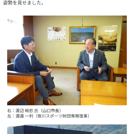
姿勢を見せました。
各教育機関との連携
© 2020 SASAK
スポーツ振興団体との連携
【動画】スポーツでアクティブなまちづくり
知る学ぶ
SPORT POLICY INCUBATOR ―スポーツ政策の『卵』 ―
Sport Topics
スポーツ 歴史の検証
スポーツ辞典
SSF BOOKS
右：渡辺 純忠 氏（山口市長）
左：渡邉 一利（笹川スポーツ財団専務理事）