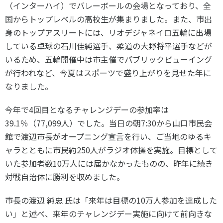
（インターハイ）でバレーボールの会場となっており、全
スポーツライフ・データ
国からトップレベルの高校生が集まりました。また、市出
お問い合わせ・お申し込み
スポーツ白書
身のトップアスリートには、リオデジャネイロ五輪に出場
政策提言
している卓球の石川佳純選手、柔道の大野将平選手などが
子どものスポーツ
いるため、五輪開催中は市主催でパブリックビューイング
障害者スポーツ
が行われなど、今夏はスポーツで盛り上がりを見せた年に
スポーツによるまちづくり
なりました。
スポーツ・ガバナンス
今年で4回目となるチャレンジデーの参加率は
スポーツボランティア
メールマガジン
アクセス
39.1％（77,099人）でした。当日の朝7:30から山口市民会
「SSFニュース」
スポーツ政策・予算
会員登録
館で渡辺市長がオープニング宣言を行い、ご当地のゆるキ
健康とスポーツ
ャラとともに市民約250人がラジオ体操を実施。目標として
いた参加者数10万人には届かなかったものの、昨年に続き
対戦自治体に勝利を収めました。
社会づくり
市長の渡辺 純忠 氏は「来年は目標の10万人参加を達成した
個人情報保護方針
い」と述べ、来年のチャレンジデー実施に向けて前向きな
自治体との連携
ソーシャルメディア運営方針