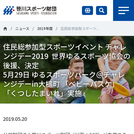
earch
財団情報
ニュース
2019年度
住民総参加型スポーツ...
住民総参加型スポーツイベント チャレ
研究員紹介
＃誰が子どものスポーツをささえるのか
＃部活動
ンジデー2019 世界ゆるスポーツ協会の
調査・研究
後援、決定
＃アクティブなまちづくり
＃日本人の身体活動と健康寿命
5月29日 ゆるスポーツパーク＠チャレ
社会づくり
＃障害者スポーツ
＃スポーツ基本計画
＃競技人口
ンジデーin大槌町 「ベビーバスケ」
「くつしたまいれ」実施
＃高齢者スポーツ
＃差別とダイバーシティ
国際情報
知る学ぶ
調査・研究
2019.05.20
ニュース