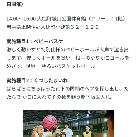
各教育機関との連携
日開催）
© 2020 SASAK
スポーツ振興団体との連携
14:00～16:00 大槌町城山公園体育館（アリーナ：1階）
【動画】スポーツでアクティブなまちづくり
岩手県上閉伊郡大槌町小鎚第３２－１２６
実施種目1：べビーバスケ
知る学ぶ
激しく動かすと特別仕様のベビーボールが大声で泣き出
します。 優しくボールを扱い、相手のゆりかごゴールを
SPORT POLICY INCUBATOR ―スポーツ政策の『卵』 ―
めざす、世界一 ゆるいバスケットボール。
Sport Topics
実施種目2：くつしたまいれ
スポーツ 歴史の検証
ばらばらにちらばった靴下の同柄のペアを探し出し、た
スポーツ辞典
たんで かごに入れてその数を競う靴下版玉入れ。
SSF BOOKS