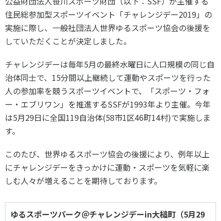
公益財団法人笹川スポーツ財団（以下：SSF）が主催する
スポーツライフ・データ
住民総参加型スポーツイベント「チャレンジデー2019」の
お問い合わせ・お申し込み
スポーツ白書
実施に際し、一般社団法人世界ゆるスポーツ協会の後援を
政策提言
していただくことが決定しました。
子どものスポーツ
チャレンジデーは毎年5月の最終水曜日に人口規模の同じ自
障害者スポーツ
治体同士で、15分間以上継続して運動やスポーツを行った
スポーツによるまちづくり
人の参加率を競うスポーツイベントで、「スポーツ・フォ
スポーツ・ガバナンス
ー・エブリワン」を推進するSSFが1993年より主催。今年
スポーツボランティア
メールマガジン
アクセス
は5月29日に全国119自治体(58市1区46町14村)で実施しま
「SSFニュース」
スポーツ政策・予算
す。
会員登録
健康とスポーツ
このたび、世界ゆるスポーツ協会の後援により、例年以上
にチャレンジデーをきっかけに運動・スポーツを気軽に楽
社会づくり
しむ人々が増えることを期待しております。
個人情報保護方針
自治体との連携
ゆるスポーツパーク＠チャレンジデーin大槌町（5月29
ソーシャルメディア運営方針