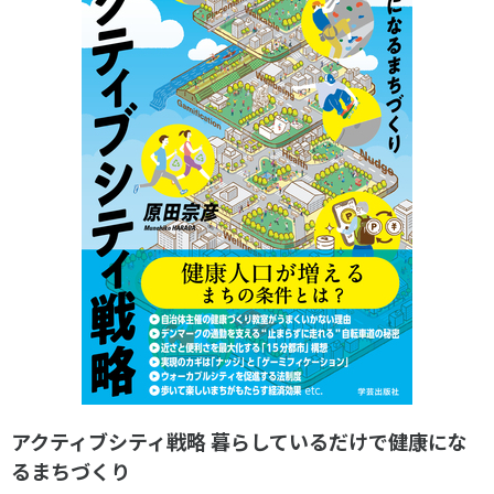
各教育機関との連携
© 2020 SASAK
スポーツ振興団体との連携
【動画】スポーツでアクティブなまちづくり
知る学ぶ
SPORT POLICY INCUBATOR ―スポーツ政策の『卵』 ―
Sport Topics
スポーツ 歴史の検証
スポーツ辞典
SSF BOOKS
アクティブシティ戦略 暮らしているだけで健康にな
るまちづくり