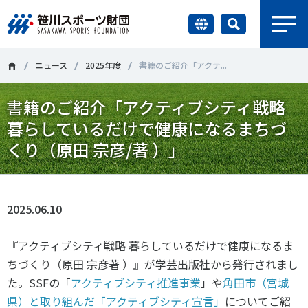
earch
財団情報
ニュース
2025年度
書籍のご紹介「アクテ...
書籍のご紹介「アクティブシティ戦略
研究員紹介
＃誰が子どものスポーツをささえるのか
＃部活動
暮らしているだけで健康になるまちづ
調査・研究
くり（原田 宗彦/著 ）」
＃アクティブなまちづくり
＃日本人の身体活動と健康寿命
社会づくり
＃障害者スポーツ
＃スポーツ基本計画
＃競技人口
2025.06.10
＃高齢者スポーツ
＃差別とダイバーシティ
国際情報
『アクティブシティ戦略 暮らしているだけで健康になるま
知る学ぶ
ちづくり（原田 宗彦著 ）』が学芸出版社から発行されまし
調査・研究
た。
SSFの「
アクティブシティ推進事業
」や
角田市（宮城
ニュース
県）と取り組んだ「アクティブシティ宣言」
についてご紹