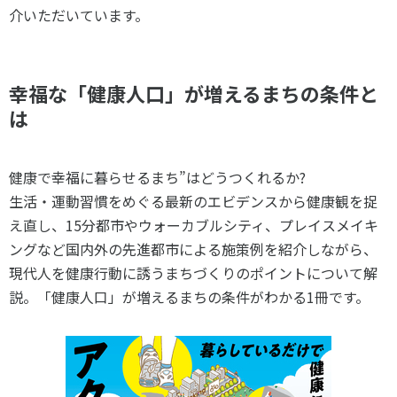
スポーツライフ・データ
介いただいています。
お問い合わせ・お申し込み
スポーツ白書
政策提言
幸福な「健康人口」が増えるまちの条件と
子どものスポーツ
は
障害者スポーツ
スポーツによるまちづくり
スポーツ・ガバナンス
健康で幸福に暮らせるまち”はどうつくれるか?
生活・運動習慣をめぐる最新のエビデンスから健康観を捉
スポーツボランティア
メールマガジン
アクセス
「SSFニュース」
え直し、15分都市やウォーカブルシティ、プレイスメイキ
スポーツ政策・予算
会員登録
ングなど国内外の先進都市による施策例を紹介しながら、
健康とスポーツ
現代人を健康行動に誘うまちづくりのポイントについて解
説。「健康人口」が増えるまちの条件がわかる1冊です。
社会づくり
個人情報保護方針
自治体との連携
ソーシャルメディア運営方針