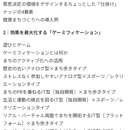
意思決定の環境をデザインするちょっとした「仕掛け」
ナッジの4要素
健康まちづくりへの導入例
2｜効果を最大化する「ゲーミフィケーション」
遊びとゲーム
ゲーミフィケーションとは何か
まちのアクティブ化への活用
歴史の古い
アナログ型
×
まち歩き
タイプ
ストレスなく参加しやすい
アナログ型
×
スポーツ／レクリ
エーション
タイプ
まちのPRを兼ねる
IT型
［独自開発］×
まち歩き
タイプ
生活と運動の接近を図る
IT型
［独自開発］×
スポーツ／レ
クリエーション
タイプ
リアル・バーチャル両面でまちを開拓する
IT型
［プラット
フォーム］×
まち歩き
タイプ