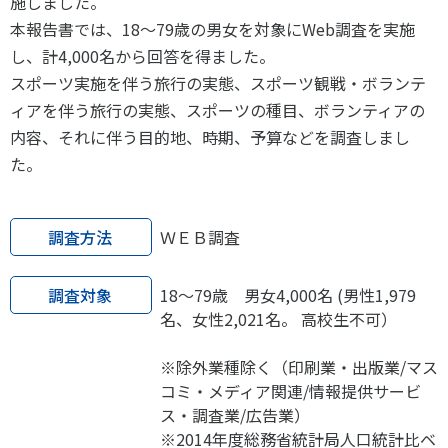
施しました。
スポーツライフ・データ
本報告書では、18～79歳の男女を対象にWeb調査を実施
お問い合わせ・お申し込み
スポーツ白書
し、計4,000名から回答を得ました。
政策提言
スポーツ実施を伴う旅行の実態、スポーツ観戦・ボランテ
子どものスポーツ
ィアを伴う旅行の実態、スポーツの種目、ボランティアの
障害者スポーツ
内容、それに伴う目的地、時期、予算などを調査しまし
た。
スポーツによるまちづくり
スポーツ・ガバナンス
スポーツボランティア
メールマガジン
アクセス
調査方法
ＷＥＢ調査
「SSFニュース」
スポーツ政策・予算
会員登録
健康とスポーツ
調査対象
18～79歳 男女4,000名 (男性1,979
名、女性2,021名。 高校生不可）
社会づくり
※除外業種除く（印刷業・出版業/マス
コミ・メディア関連/情報提供サービ
個人情報保護方針
ス・調査業/広告業）
自治体との連携
※2014年度総務省統計局人口統計比ベ
ソーシャルメディア運営方針