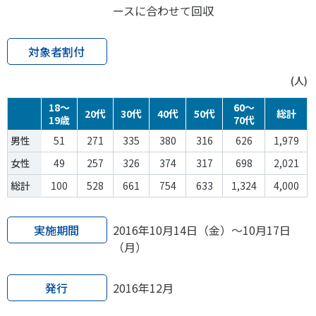
各教育機関との連携
ースに合わせて回収
© 2020 SASAK
スポーツ振興団体との連携
対象者割付
【動画】スポーツでアクティブなまちづくり
(人)
知る学ぶ
18～
60～
20代
30代
40代
50代
総計
19歳
70代
男性
51
271
335
380
316
626
1,979
SPORT POLICY INCUBATOR ―スポーツ政策の『卵』 ―
女性
49
257
326
374
317
698
2,021
Sport Topics
総計
100
528
661
754
633
1,324
4,000
スポーツ 歴史の検証
スポーツ辞典
実施期間
2016年10月14日（金）～10月17日
SSF BOOKS
（月）
発行
2016年12月