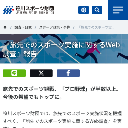
earch
財団情報
調査・研究
スポーツ政策・予算
『旅先でのスポーツ実...
『旅先でのスポーツ実施に関するWeb
研究員紹介
＃誰が子どものスポーツをささえるのか
＃部活動
調査』報告
調査・研究
＃アクティブなまちづくり
＃日本人の身体活動と健康寿命
社会づくり
＃障害者スポーツ
＃スポーツ基本計画
＃競技人口
旅先でのスポーツ観戦、「プロ野球」が半数以上。
＃高齢者スポーツ
＃差別とダイバーシティ
国際情報
今後の希望でもトップに。
知る学ぶ
調査・研究
笹川スポーツ財団では、旅先でのスポーツ実施状況を把握
すべく、『旅先でのスポーツ実施に関するWeb調査』を実
ニュース