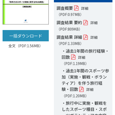
調査概要
詳細
（PDF:0.97MB）
調査結果 要約
詳細
（PDF:809KB）
一括ダウンロード
調査結果 詳細
詳細
（PDF:1.33MB）
全文（PDF:1.56MB）
・過去1年間の旅行経験・
回数
詳細
（PDF:1.19MB）
・過去1年間のスポーツ参
加（実施・観戦・ボラン
ティア）を伴う旅行経
験・回数
詳細
（PDF:1.20MB）
・旅行中に実施・観戦を
したスポーツ種目・スポ