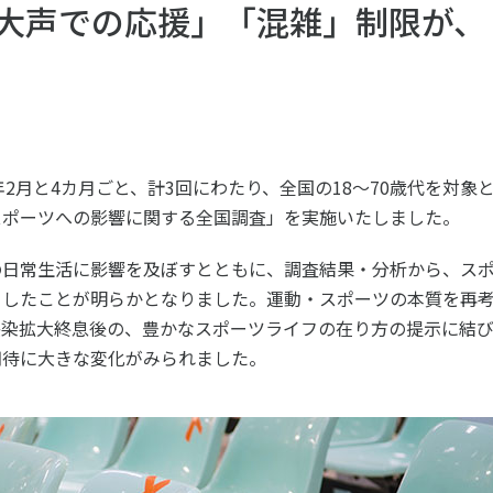
ツ白書
政策提言
大声での応援」「混雑」制限が、
ツによるまちづくり
スポーツ・ガバナンス
スポーツ
社会づくり
アクティブシティ
自治体との連携
1年2月と4カ月ごと、計3回にわたり、全国の18～70歳代を対象
各教育機関との連携
スポーツへの影響に関する全国調査」を実施いたしました。
スポーツ振興団体との連携
セミナー
の日常生活に影響を及ぼすとともに、調査結果・分析から、ス
機関との連携
SPORT POLICY I
【動画】スポーツでアクティブなま
らしたことが明らかとなりました。運動・スポーツの本質を再
スポーツ政策の『卵
チャレンジデー
感染拡大終息後の、豊かなスポーツライフの在り方の提示に結
】スポーツでアクティブ
スポーツアカデミー
づくり
スポーツ 歴史の検
期待に大きな変化がみられました。
SSF BOOKS