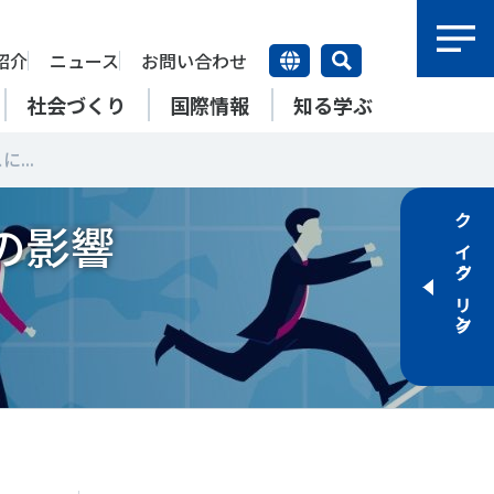
紹介
ニュース
お問い合わせ
社会づくり
国際情報
知る学ぶ
...
研究員紹介
の影響
研究員
クイックリンク
【動画】スポーツでアクティブ
SSFとできること
アクティブチャレンジ
SSFの英語版WEBサイト
上席特別研究員
ATOR―スポ
自治体／行政機関の方へ
なまちづくり
康寿命
＃障害者スポーツ
＃スポーツ基本計画
特別研究員
SSFとできること
スポーツ・ライフデータ
SSFとできること
新たな地域スポーツプラットフォーム
自治体／行政機関の方へ
研究機関／競技団体の方へ
RSMO 地域スポーツ運営組織
運動部活動の実態と地域展開・
SSFとできること
ポーツ
SSFとできること
運動部活動の実態と地域展開・
地域移行
研究機関／競技団体の方へ
学生／大学生の方へ
地域移行
新たな地域スポーツプラットフォーム
SSFとできること
RSMO 地域スポーツ運営組織
学生／大学生の方へ