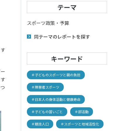
子どものスポーツ
テーマ
スポーツボランティア
スポーツ政策・予算
国際情報
同テーマのレポートを探す
国際機関との連携
諸外国のスポーツ政策
とす
知る学ぶ
諸外国のスポーツ情報（イギリス）
キーワード
諸外国のスポーツ情報（ドイツ）
諸外国のスポーツ情報（アメリカ）
ポー
NCUBATOR ―
Sport Topics
＃子どものスポーツと親の負担
ちづくり
諸外国のスポーツ情報（カナダ）
考す
』 ―
諸外国のスポーツ情報（ブラジル）
びつ
＃障害者スポーツ
諸外国のスポーツ情報（オーストラリア
証
スポーツ辞典
SSF研究員による国際情報
＃日本人の身体活動と健康寿命
＃子どもの習いごと
＃部活動
＃競技人口
＃スポーツと地域活性化