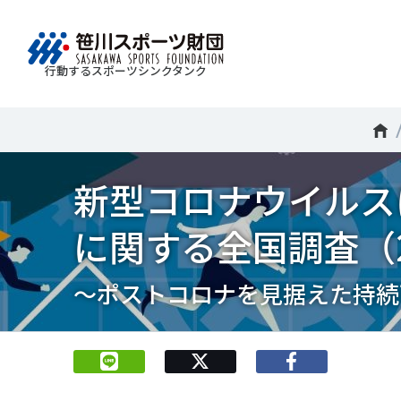
行動するスポーツシンクタンク
財団情報
研究員紹介
調査・研究
社会づくり
国際情報
知る学ぶ
Search
About
Researcher
Think Tank
Do Tank
International information
Knowledge
新型コロナウイルス
スポ
運動
Mission＆Visionの達成に向けさまざまな
自治体・スポーツ組織・企業・教育機関等と連携
「スポーツ・フォー・オール」の理念を共有する
日本のスポーツ政策についての論考、部
スポ
移行
研究調査活動を行います。客観的な分
ツ推進計画の策定やスポーツ振興、地域課題の解
日本国外の組織との連携、国際会議での研究成果
活動やこどもの運動実施率などのスポー
＃誰が子どものスポーツをささえるのか
政策
スポ
に関する全国調査（2
析・研究に基づく実現性のある政策提言
る取り組みを共同で実践しています。
を行います。また、諸外国のスポーツ政策の比較
ツ界の諸問題に関するコラム、スポーツ
子ど
SPO
につなげています。
報収集に積極的に取り組んでいます。
史に残る貴重な証言など、様々な読み物
＃競技人口
＃高齢者スポーツ
＃差
障害
障害
コンテンツを作成し、スポーツの果たす
スポ
誰も
～ポストコロナを見据えた持続
ツの
べき役割を考察しています。
スポ