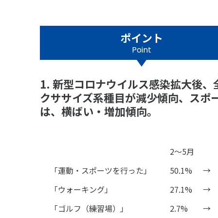
ポイント
Point
1. 新型コロナウイルス感染拡大後
クササイズ系種目が減少傾向、スポ
は、横ばい・増加傾向。
2～5月
「運動・スポーツを行った」
50.1%
→
「ウォーキング」
27.1%
→
「ゴルフ（練習場）」
2.7%
→