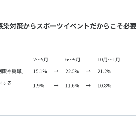
な感染対策からスポーツイベントだからこそ必
2～5月
6～9月
10月～1月
制限や誘導」
15.1%
→
22.5%
→
21.2%
対する
1.9%
→
11.6%
→
10.8%