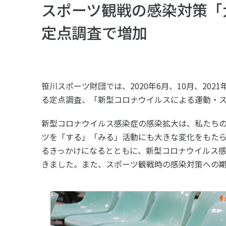
スポーツライフ・データ
スポー
スポーツ観戦の感染対策「
障害者スポーツ
スポー
定点調査で増加
スポーツ政策・予算
健康と
笹川スポーツ財団では、2020年6月、10月、202
社会づくり
る定点調査、「新型コロナウイルスによる運動・
新型コロナウイルス感染症の感染拡大は、私たち
自治体との連携
各教育
ツを「する」「みる」活動にも大きな変化をもた
るきっかけになるとともに、新型コロナウイルス
スポーツ振興団体との連携
【動画
なまち
きました。また、スポーツ観戦時の感染対策への