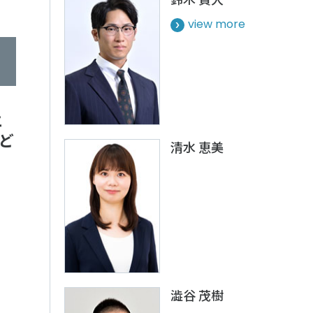
ルメディア運営方針
view more
エ
ど
清水 恵美
澁谷 茂樹