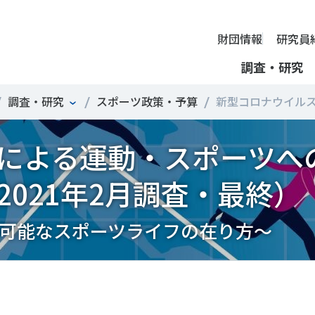
財団情報
研究員
調査・研究
調査・研究
スポーツ政策・予算
新型コロナウイルスに
財団情報
による運動・スポーツへ
ミッション
ーツライフ・データ
部活動の実態と地域展開・地域
アクティブシティ
国際機関との連携
スポーツ・ガバナンス
スポーツ 歴史の検証
し、スポー
国際機関や
理事長挨拶
ーツ白書
自治体との連携
諸外国のスポーツ政策
スポーツボランティア
SPORT POLICY INCUB
決につなが
の発表など
＃部活動
＃アクティブなまちづくり
＃日本人の身体活動と健
提言
ーツ時事問題
各教育機関との連携
諸外国のスポーツ事情
スポーツ政策・予算
ーツ政策の『卵』―
組織
021年2月調査・最終）
、研究、情
ものスポーツ
RT TOPICS
スポーツ振興団体との連携
SSF研究員による国際情報コラム
健康とスポーツ
SSF BOOKS
沿革
別とダイバーシティ
者スポーツ
者のスポーツの日常化
セミナー
その他
広報・出版
採用情報
ーツによるまちづくり
がささえやすい子どものスポー
【動画】スポーツでアクティブなまちづくり
調査一覧
投票・クイズ
可能なスポーツライフの在り方～
情報公開
環境づくり
チャレンジデー30年の取り組み
新型コロナウイルスとス
アクセス
ーツ辞典
SSF Guidebook
調査・研究