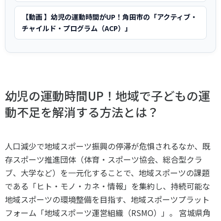
スポーツライフ・データ
【動画 】幼児の運動時間がUP！角田市の「アクティブ・
お問い合わせ・お申し込み
スポーツ白書
チャイルド・プログラム（ACP）」
政策提言
子どものスポーツ
障害者スポーツ
スポーツによるまちづくり
幼児の運動時間UP！地域で子どもの運
スポーツ・ガバナンス
動不足を解消する方法とは？
スポーツボランティア
メールマガジン
アクセス
「SSFニュース」
スポーツ政策・予算
会員登録
健康とスポーツ
人口減少で地域スポーツ振興の停滞が危惧されるなか、既
存スポーツ推進団体（体育・スポーツ協会、総合型クラ
ブ、大学など）を一元化することで、地域スポーツの課題
社会づくり
である「ヒト・モノ・カネ・情報」を集約し、持続可能な
地域スポーツの環境整備を目指す、地域スポーツプラット
個人情報保護方針
自治体との連携
フォーム「地域スポーツ運営組織（RSMO）」。 宮城県角
ソーシャルメディア運営方針