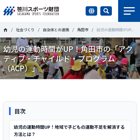
earch
財団情報
社会づくり
自治体との連携
角田市
幼児の運動時間がUP...
幼児の運動時間がUP！角田市の「アク
研究員紹介
＃誰が子どものスポーツをささえるのか
＃部活動
ティブ・チャイルド・プログラム
調査・研究
（ACP）」
＃アクティブなまちづくり
＃日本人の身体活動と健康寿命
社会づくり
＃障害者スポーツ
＃スポーツ基本計画
＃競技人口
＃高齢者スポーツ
＃差別とダイバーシティ
国際情報
目次
知る学ぶ
調査・研究
幼児の運動時間UP！地域で子どもの運動不足を解消する
方法とは？
ニュース