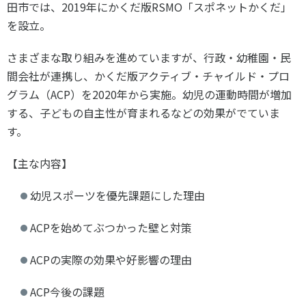
田市では、2019年にかくだ版RSMO「スポネットかくだ」
各教育機関との連携
© 2020 SASAK
を設立。
スポーツ振興団体との連携
【動画】スポーツでアクティブなまちづくり
さまざまな取り組みを進めていますが、行政・幼稚園・民
間会社が連携し、かくだ版アクティブ・チャイルド・プロ
グラム（ACP）を2020年から実施。幼児の運動時間が増加
知る学ぶ
する、子どもの自主性が育まれるなどの効果がでていま
す。
SPORT POLICY INCUBATOR ―スポーツ政策の『卵』 ―
【主な内容】
Sport Topics
スポーツ 歴史の検証
幼児スポーツを優先課題にした理由
スポーツ辞典
ACPを始めてぶつかった壁と対策
SSF BOOKS
ACPの実際の効果や好影響の理由
ACP今後の課題