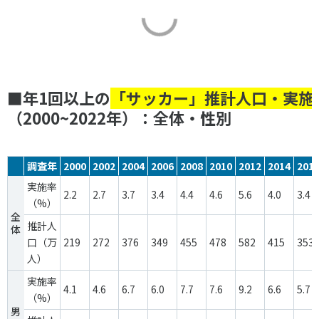
■年1回以上の
「サッカー」推計人口・実施
（2000~2022年）：全体・性別
調査年
2000
2002
2004
2006
2008
2010
2012
2014
201
実施率
2.2
2.7
3.7
3.4
4.4
4.6
5.6
4.0
3.4
（%）
全
推計人
体
口（万
219
272
376
349
455
478
582
415
353
人）
実施率
4.1
4.6
6.7
6.0
7.7
7.6
9.2
6.6
5.7
（%）
男