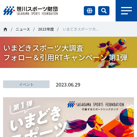
earch
財団情報
ニュース
2023年度
いまどきスポーツ大...
いまどきスポーツ大調査
研究員紹介
＃誰が子どものスポーツをささえるのか
＃部活動
フォロー＆引用RTキャンペーン 第1弾
調査・研究
＃アクティブなまちづくり
＃日本人の身体活動と健康寿命
社会づくり
＃障害者スポーツ
＃スポーツ基本計画
＃競技人口
2023.06.29
イベント
＃高齢者スポーツ
＃差別とダイバーシティ
国際情報
知る学ぶ
調査・研究
ニュース