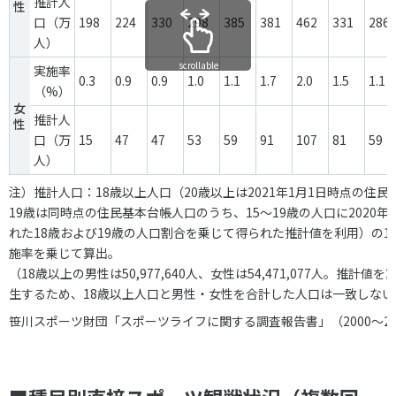
推計人
性
口（万
198
224
330
298
385
381
462
331
286
人）
scrollable
実施率
0.3
0.9
0.9
1.0
1.1
1.7
2.0
1.5
1.1
（%）
女
推計人
性
口（万
15
47
47
53
59
91
107
81
59
人）
注）推計人口：18歳以上人口（20歳以上は2021年1月1日時点の住民
19歳は同時点の住民基本台帳人口のうち、15～19歳の人口に2020
れた18歳および19歳の人口割合を乗じて得られた推計値を利用）の105,
施率を乗じて算出。
（18歳以上の男性は50,977,640人、女性は54,471,077人。推計
生するため、18歳以上人口と男性・女性を合計した人口は一致しない
笹川スポーツ財団「スポーツライフに関する調査報告書」（2000～20