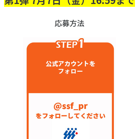
各教育機関との連携
© 2020 SASAK
スポーツ振興団体との連携
応募方法
【動画】スポーツでアクティブなまちづくり
知る学ぶ
SPORT POLICY INCUBATOR ―スポーツ政策の『卵』 ―
Sport Topics
スポーツ 歴史の検証
スポーツ辞典
SSF BOOKS