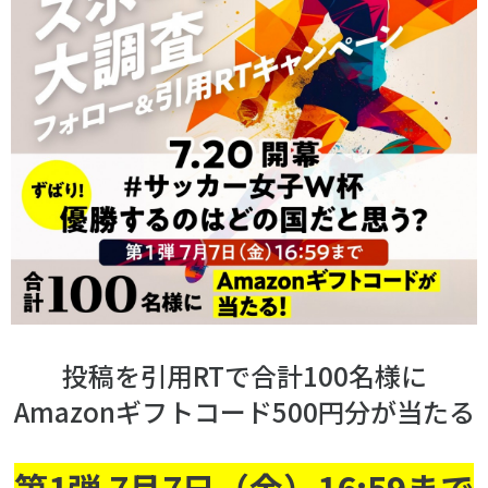
スポーツライフ・データ
お問い合わせ・お申し込み
スポーツ白書
政策提言
子どものスポーツ
障害者スポーツ
スポーツによるまちづくり
スポーツ・ガバナンス
スポーツボランティア
メールマガジン
アクセス
「SSFニュース」
スポーツ政策・予算
会員登録
健康とスポーツ
投稿を引用RTで合計100名様に
社会づくり
Amazonギフトコード500円分が当たる
個人情報保護方針
自治体との連携
第1弾 7月7日（金）16:59まで
ソーシャルメディア運営方針