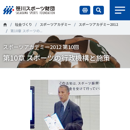
earch
社会づくり
スポーツアカデミー
スポーツアカデミー2012
財団情報
第10章 スポーツの...
研究員紹介
スポーツアカデミー2012 第10回
＃誰が子どものスポーツをささえるのか
＃部活動
第10章 スポーツの行政機構と施策
調査・研究
＃アクティブなまちづくり
＃日本人の身体活動と健康寿命
社会づくり
＃障害者スポーツ
＃スポーツ基本計画
＃競技人口
＃高齢者スポーツ
＃差別とダイバーシティ
国際情報
知る学ぶ
調査・研究
ニュース