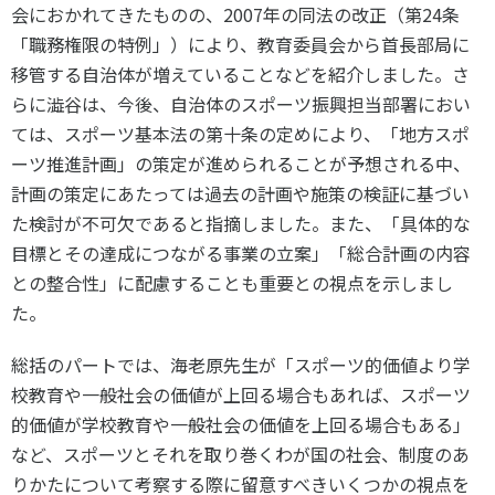
会におかれてきたものの、2007年の同法の改正（第24条
「職務権限の特例」）により、教育委員会から首長部局に
移管する自治体が増えていることなどを紹介しました。さ
らに澁谷は、今後、自治体のスポーツ振興担当部署におい
ては、スポーツ基本法の第十条の定めにより、「地方スポ
ーツ推進計画」の策定が進められることが予想される中、
計画の策定にあたっては過去の計画や施策の検証に基づい
た検討が不可欠であると指摘しました。また、「具体的な
目標とその達成につながる事業の立案」「総合計画の内容
との整合性」に配慮することも重要との視点を示しまし
た。
総括のパートでは、海老原先生が「スポーツ的価値より学
校教育や一般社会の価値が上回る場合もあれば、スポーツ
的価値が学校教育や一般社会の価値を上回る場合もある」
など、スポーツとそれを取り巻くわが国の社会、制度のあ
りかたについて考察する際に留意すべきいくつかの視点を