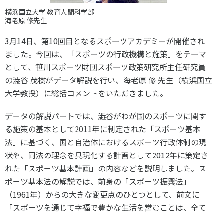
スポーツライフ・データ
横浜国立大学 教育人間科学部
お問い合わせ・お申し込み
スポーツ白書
海老原 修先生
政策提言
3月14日、第10回目となるスポーツアカデミーが開催され
子どものスポーツ
ました。今回は、「スポーツの行政機構と施策」をテーマ
障害者スポーツ
として、笹川スポーツ財団スポーツ政策研究所主任研究員
の澁谷 茂樹がデータ解説を行い、海老原 修 先生（横浜国立
スポーツによるまちづくり
大学教授）に総括コメントをいただきました。
スポーツ・ガバナンス
スポーツボランティア
メールマガジン
アクセス
データの解説パートでは、澁谷がわが国のスポーツに関す
「SSFニュース」
スポーツ政策・予算
る施策の基本として2011年に制定された「スポーツ基本
会員登録
健康とスポーツ
法」に基づく、国と自治体におけるスポーツ行政体制の現
状や、同法の理念を具現化する計画として2012年に策定さ
れた「スポーツ基本計画」の内容などを説明しました。ス
社会づくり
ポーツ基本法の解説では、前身の「スポーツ振興法」
（1961年）からの大きな変更点のひとつとして、前文に
個人情報保護方針
「スポーツを通じて幸福で豊かな生活を営むことは、全て
自治体との連携
ソーシャルメディア運営方針