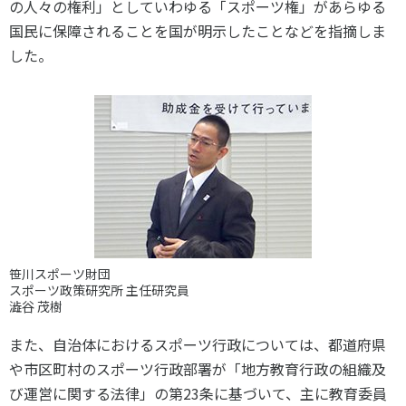
の人々の権利」としていわゆる「スポーツ権」があらゆる
各教育機関との連携
© 2020 SASAK
国民に保障されることを国が明示したことなどを指摘しま
スポーツ振興団体との連携
した。
【動画】スポーツでアクティブなまちづくり
知る学ぶ
SPORT POLICY INCUBATOR ―スポーツ政策の『卵』 ―
Sport Topics
スポーツ 歴史の検証
笹川スポーツ財団
スポーツ辞典
スポーツ政策研究所 主任研究員
SSF BOOKS
澁谷 茂樹
また、自治体におけるスポーツ行政については、都道府県
や市区町村のスポーツ行政部署が「地方教育行政の組織及
び運営に関する法律」の第23条に基づいて、主に教育委員