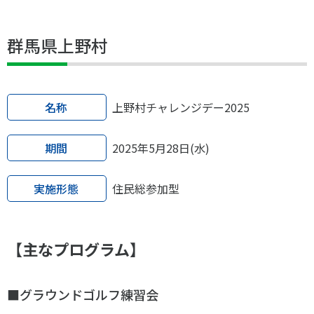
スポーツライフ・データ
お問い合わせ・お申し込み
スポーツ白書
群馬県上野村
政策提言
子どものスポーツ
障害者スポーツ
名称
上野村チャレンジデー2025
スポーツによるまちづくり
スポーツ・ガバナンス
期間
2025年5月28日(水)
スポーツボランティア
メールマガジン
アクセス
「SSFニュース」
スポーツ政策・予算
実施形態
住民総参加型
会員登録
健康とスポーツ
【主なプログラム】
社会づくり
個人情報保護方針
■グラウンドゴルフ練習会
自治体との連携
ソーシャルメディア運営方針