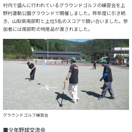
各教育機関との連携
村内で盛んに行われているグラウンドゴルフの練習会を上
© 2020 SASAK
スポーツ振興団体との連携
野村運動公園グラウンドで開催しました。昨年度に引き続
き、山梨県南部町と上位5名のスコアで競い合いました。参
【動画】スポーツでアクティブなまちづくり
加者には南部町の特産品が渡されました。
知る学ぶ
SPORT POLICY INCUBATOR ―スポーツ政策の『卵』 ―
Sport Topics
スポーツ 歴史の検証
スポーツ辞典
SSF BOOKS
グラウンドゴルフ練習会
■少年野球交流会