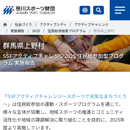
earch
社会づくり
アクティブシティ
アクティブチャレンジ
財団情報
実施報告
2025
住民総参加型プログラム
群馬県上野村
群馬県上野村
研究員紹介
＃誰が子どものスポーツをささえるのか
＃部活動
SSFアクティブチャレンジ2025 住民総参加型プログ
調査・研究
ラム 実施報告
＃アクティブなまちづくり
＃日本人の身体活動と健康寿命
社会づくり
＃障害者スポーツ
＃スポーツ基本計画
＃競技人口
＃高齢者スポーツ
＃差別とダイバーシティ
国際情報
「
SSF
アクティブチャレンジ～スポーツで元気なまちづくり
～
」は住民総参加の運動・スポーツプログラムを通じて、
知る学ぶ
様々な主体が協働し、地域スポーツの推進とコミュニティ
調査・研究
活性化や地域の課題解決に取り組むことを目的に、
2025
年
ニュース
度より実施しています。