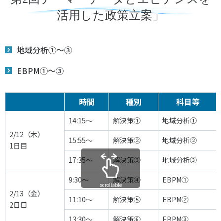
スポーツライフ・データ
活用した政策立案」
お問い合わせ・お申し込み
スポーツ白書
政策提言
地域分析①～③
子どものスポーツ
障害者スポーツ
EBPM①～③
スポーツによるまちづくり
スポーツ・ガバナンス
時間
種別
科目等
スポーツボランティア
メールマガジン
アクセス
14:15～
解決策①
地域分析①
「SSFニュース」
スポーツ政策・予算
会員登録
2/12（木）
15:55～
解決策②
地域分析②
健康とスポーツ
1日目
17:35～
解決策③
地域分析③
社会づくり
9:30～
解決策④
EBPM①
scrollable
2/13（金）
11:10～
解決策⑤
EBPM②
個人情報保護方針
2日目
自治体との連携
ソーシャルメディア運営方針
13:30～
解決策⑥
EBPM③