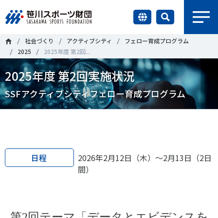
earch
社会づくり
アクティブシティ
フェロー育成プログラム
財団情報
2025
2025年度 第2回...
2025年度 第2回実施状況
研究員紹介
＃誰が子どものスポーツをささえるのか
＃部活動
SSFアクティブシティフェロー育成プログラム
調査・研究
＃アクティブなまちづくり
＃日本人の身体活動と健康寿命
社会づくり
＃障害者スポーツ
＃スポーツ基本計画
＃競技人口
＃高齢者スポーツ
＃差別とダイバーシティ
国際情報
日程
2026年2月12日（木）～2月13日（2日
間）
知る学ぶ
調査・研究
ニュース
第2回テーマ「データとエビデンスを