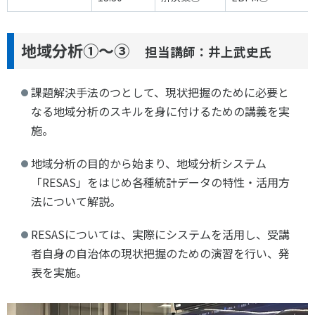
各教育機関との連携
© 2020 SASAK
スポーツ振興団体との連携
地域分析①～③
担当講師：井上武史氏
【動画】スポーツでアクティブなまちづくり
課題解決手法のつとして、現状把握のために必要と
知る学ぶ
なる地域分析のスキルを身に付けるための講義を実
施。
SPORT POLICY INCUBATOR ―スポーツ政策の『卵』 ―
地域分析の目的から始まり、地域分析システム
Sport Topics
「RESAS」をはじめ各種統計データの特性・活用方
スポーツ 歴史の検証
法について解説。
スポーツ辞典
RESASについては、実際にシステムを活用し、受講
SSF BOOKS
者自身の自治体の現状把握のための演習を行い、発
表を実施。