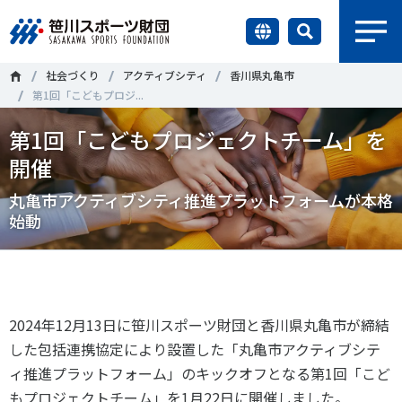
earch
社会づくり
アクティブシティ
香川県丸亀市
財団情報
第1回「こどもプロジ...
第1回「こどもプロジェクトチーム」を
研究員紹介
＃誰が子どものスポーツをささえるのか
＃部活動
開催
調査・研究
＃アクティブなまちづくり
＃日本人の身体活動と健康寿命
丸亀市アクティブシティ推進プラットフォームが本格
始動
社会づくり
＃障害者スポーツ
＃スポーツ基本計画
＃競技人口
＃高齢者スポーツ
＃差別とダイバーシティ
国際情報
2024
年
12
月
13
日に笹川スポーツ財団と香川県丸亀市が締結
知る学ぶ
した包括連携協定により設置した「丸亀市アクティブシテ
調査・研究
ィ推進プラットフォーム」のキックオフとなる第
1
回「こど
ニュース
もプロジェクトチーム」を
1
月
22
日に開催しました。