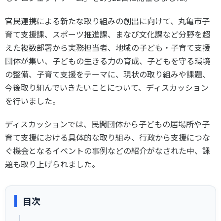
スポーツライフ・データ
お問い合わせ・お申し込み
官民連携による新たな取り組みの創出に向けて、丸亀市子
スポーツ白書
育て支援課、スポーツ推進課、まなび文化課など分野を超
政策提言
えた複数部署から実務担当者、地域の子ども・子育て支援
子どものスポーツ
団体が集い、子どもの生きる力の育成、子どもを守る環境
障害者スポーツ
の整備、子育て支援をテーマに、現状の取り組みや課題、
スポーツによるまちづくり
今後取り組んでいきたいことについて、ディスカッション
スポーツ・ガバナンス
を行いました。
スポーツボランティア
メールマガジン
アクセス
ディスカッションでは、民間団体から子どもの居場所や子
「SSFニュース」
スポーツ政策・予算
会員登録
育て支援における具体的な取り組み、行政から支援につな
健康とスポーツ
ぐ機会となるイベントの事例などの紹介がなされた中、課
題も取り上げられました。
社会づくり
目次
個人情報保護方針
自治体との連携
ソーシャルメディア運営方針