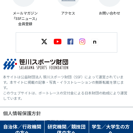
メールマガジン
アクセス
お問い合わせ
「SSFニュース」
会員登録
本サイトは公益財団法人 笹川スポーツ財団（SSF）によって運営されていま
す。本サイトに掲載の記事・写真・イラストレーションの無断転載を禁じま
す。
このウェブサイトは、ボートレースの交付金による日本財団の助成により運営
しています。
個人情報保護方針
ソーシャルメディア運営方針
自治体／行政機関
研究機関／競技団
学生／大学生の方
の方へ
体の方へ
へ
© SASAKAWA SPORTS FOUNDATION