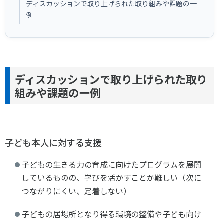
ディスカッションで取り上げられた取り組みや課題の一
各教育機関との連携
© 2020 SASAK
例
スポーツ振興団体との連携
【動画】スポーツでアクティブなまちづくり
知る学ぶ
ディスカッションで取り上げられた取り
組みや課題の一例
SPORT POLICY INCUBATOR ―スポーツ政策の『卵』 ―
Sport Topics
スポーツ 歴史の検証
子ども本人に対する支援
スポーツ辞典
子どもの生きる力の育成に向けたプログラムを展開
SSF BOOKS
しているものの、学びを活かすことが難しい（次に
つながりにくい、定着しない）
子どもの居場所となり得る環境の整備や子ども向け