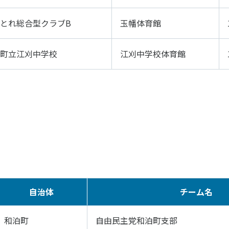
個人情報保護方針
ソーシャ
とれ総合型クラブB
玉幡体育館
町立江刈中学校
江刈中学校体育館
自治体
チーム名
和泊町
自由民主党和泊町支部