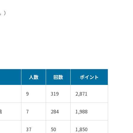
子どものスポーツ
。）
スポーツボランティア
国際情報
国際機関との連携
諸外国のスポーツ政策
知る学ぶ
諸外国のスポーツ情報（イギリス）
諸外国のスポーツ情報（ドイツ）
諸外国のスポーツ情報（アメリカ）
NCUBATOR ―
Sport Topics
人数
回数
ポイント
ちづくり
諸外国のスポーツ情報（カナダ）
』 ―
諸外国のスポーツ情報（ブラジル）
諸外国のスポーツ情報（オーストラリア
9
319
2,871
証
スポーツ辞典
SSF研究員による国際情報
館
7
284
1,988
37
50
1,850