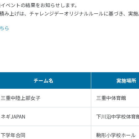
ツ白書
政策提言
通イベントの結果をお知らせします。
積み上げは、チャレンジデーオリジナルルールに基づき、実施
ツによるまちづくり
スポーツ・ガバナンス
スポーツ
ちら
社会づくり
アクティブシティ
自治体との連携
各教育機関との連携
スポーツ振興団体との連携
セミナー
機関との連携
SPORT POLICY I
チーム名
実施場所
【動画】スポーツでアクティブなま
スポーツ政策の『卵
チャレンジデー
】スポーツでアクティブ
スポーツアカデミー
三重中陸上部女子
三重中体育館
づくり
スポーツ 歴史の検
SSF BOOKS
ネギJAPAN
下川沿中学校体育
下学年合同
駒形小学校ホール