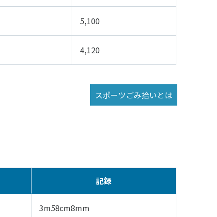
5,100
4,120
スポーツごみ拾いとは
記録
3m58cm8mm