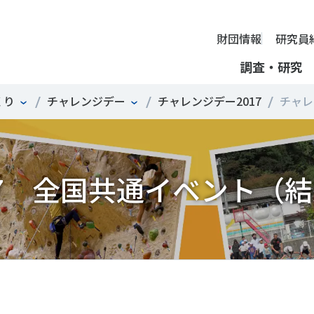
財団情報
研究員
調査・研究
くり
チャレンジデー
チャレンジデー2017
チャレン
財団情報
ミッション
ーツライフ・データ
部活動の実態と地域展開・地域
アクティブシティ
国際機関との連携
スポーツ・ガバナンス
スポーツ 歴史の検証
し、スポー
国際機関や
理事長挨拶
ーツ白書
自治体との連携
諸外国のスポーツ政策
スポーツボランティア
SPORT POLICY INCUB
決につなが
の発表など
＃部活動
＃アクティブなまちづくり
＃日本人の身体活動と健
17 全国共通イベント（
提言
ーツ時事問題
各教育機関との連携
諸外国のスポーツ事情
スポーツ政策・予算
ーツ政策の『卵』―
組織
、研究、情
ものスポーツ
RT TOPICS
スポーツ振興団体との連携
SSF研究員による国際情報コラム
健康とスポーツ
SSF BOOKS
沿革
別とダイバーシティ
者スポーツ
者のスポーツの日常化
セミナー
その他
広報・出版
採用情報
ーツによるまちづくり
がささえやすい子どものスポー
【動画】スポーツでアクティブなまちづくり
調査一覧
投票・クイズ
情報公開
環境づくり
チャレンジデー30年の取り組み
新型コロナウイルスとス
アクセス
ーツ辞典
SSF Guidebook
調査・研究