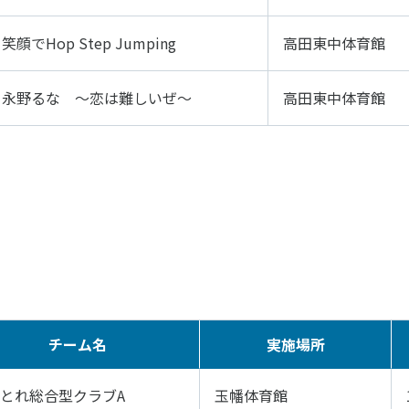
笑顔でHop Step Jumping
高田東中体育館
ニュース
お問い合わせ・お申し込み
永野るな ～恋は難しいぜ～
高田東中体育館
メールマガジン
「SSFニュース」
会員登録
チーム名
実施場所
とれ総合型クラブA
玉幡体育館