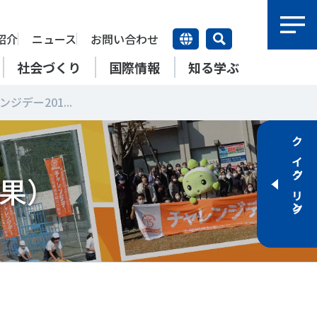
紹介
ニュース
お問い合わせ
社会づくり
国際情報
知る学ぶ
ジデー201...
研究員紹介
研究員
クイックリンク
【動画】スポーツでアクティブ
SSFとできること
アクティブチャレンジ
SSFの英語版WEBサイト
上席特別研究員
ATOR―スポ
自治体／行政機関の方へ
なまちづくり
康寿命
＃障害者スポーツ
＃スポーツ基本計画
結果）
特別研究員
SSFとできること
スポーツ・ライフデータ
SSFとできること
新たな地域スポーツプラットフォーム
自治体／行政機関の方へ
研究機関／競技団体の方へ
RSMO 地域スポーツ運営組織
運動部活動の実態と地域展開・
SSFとできること
ポーツ
SSFとできること
運動部活動の実態と地域展開・
地域移行
研究機関／競技団体の方へ
学生／大学生の方へ
地域移行
新たな地域スポーツプラットフォーム
SSFとできること
RSMO 地域スポーツ運営組織
学生／大学生の方へ