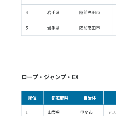
4
岩手県
陸前高田市
5
岩手県
陸前高田市
ロープ・ジャンプ・EX
順位
都道府県
自治体
1
山梨県
甲斐市
アス