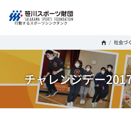
行動するスポーツシンクタンク
財団情報
研究員紹介
調査・研究
社会づくり
国際情報
知る学ぶ
社会づ
Search
About
Researcher
Think Tank
Do Tank
International information
Knowledge
スポ
運動
Mission＆Visionの達成に向けさまざまな
自治体・スポーツ組織・企業・教育機関等と連携
「スポーツ・フォー・オール」の理念を共有する
日本のスポーツ政策についての論考、部
スポ
移行
研究調査活動を行います。客観的な分
ツ推進計画の策定やスポーツ振興、地域課題の解
日本国外の組織との連携、国際会議での研究成果
活動やこどもの運動実施率などのスポー
＃誰が子どものスポーツをささえるのか
チャレンジデー20
政策
スポ
析・研究に基づく実現性のある政策提言
る取り組みを共同で実践しています。
を行います。また、諸外国のスポーツ政策の比較
ツ界の諸問題に関するコラム、スポーツ
子ど
SPO
につなげています。
報収集に積極的に取り組んでいます。
史に残る貴重な証言など、様々な読み物
＃競技人口
＃高齢者スポーツ
＃差
障害
障害
コンテンツを作成し、スポーツの果たす
スポ
誰も
ツの
べき役割を考察しています。
スポ