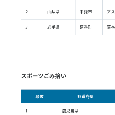
2
山梨県
甲斐市
アス
3
岩手県
葛巻町
葛巻
スポーツごみ拾い
順位
都道府県
1
鹿児島県