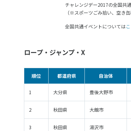
スポーツライフ・データ
スポー
チャレンジデー2017の全国共
（※スポーツごみ拾い、空き缶
障害者スポーツ
スポー
スポーツ政策・予算
健康と
全国共通イベントについては
こ
ロープ・ジャンプ・X
社会づくり
自治体との連携
各教育
順位
都道府県
自治体
スポーツ振興団体との連携
【動画
1
大分県
豊後大野市
なまち
2
秋田県
大館市
3
秋田県
湯沢市