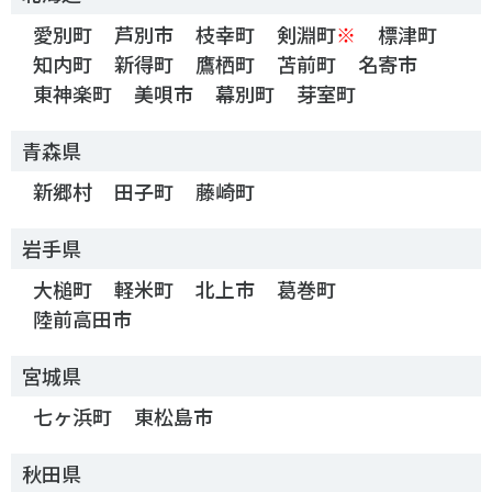
スポーツライフ・データ
愛別町
芦別市
枝幸町
剣淵町
※
標津町
お問い合わせ・お申し込み
スポーツ白書
知内町
新得町
鷹栖町
苫前町
名寄市
政策提言
東神楽町
美唄市
幕別町
芽室町
子どものスポーツ
障害者スポーツ
青森県
スポーツによるまちづくり
新郷村
田子町
藤崎町
スポーツ・ガバナンス
岩手県
スポーツボランティア
メールマガジン
アクセス
「SSFニュース」
スポーツ政策・予算
大槌町
軽米町
北上市
葛巻町
会員登録
健康とスポーツ
陸前高田市
宮城県
社会づくり
七ヶ浜町
東松島市
個人情報保護方針
自治体との連携
秋田県
ソーシャルメディア運営方針