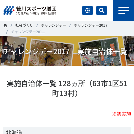
earch
社会づくり
チャレンジデー
チャレンジデー2017
財団情報
チャレンジデー201...
研究員紹介
チャレンジデー2017 実施自治体一覧
＃誰が子どものスポーツをささえるのか
＃部活動
調査・研究
＃アクティブなまちづくり
＃日本人の身体活動と健康寿命
社会づくり
＃障害者スポーツ
＃スポーツ基本計画
＃競技人口
実施自治体一覧 128ヵ所（63市1区51
町13村）
＃高齢者スポーツ
＃差別とダイバーシティ
国際情報
知る学ぶ
※初実施
調査・研究
ニュース
北海道