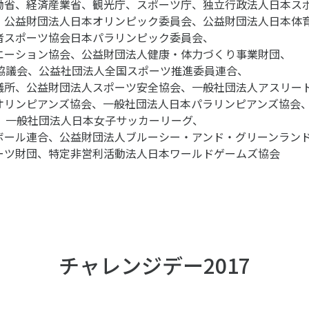
働省、経済産業省、観光庁、スポーツ庁、独立行政法人日本ス
、公益財団法人日本オリンピック委員会、公益財団法人日本体
ニュース
者スポーツ協会日本パラリンピック委員会、
エーション協会、公益財団法人健康・体力づくり事業財団、
お問い合わせ・お申し込み
絡協議会、公益社団法人全国スポーツ推進委員連合、
議所、公益財団法人スポーツ安全協会、一般社団法人アスリー
オリンピアンズ協会、一般社団法人日本パラリンピアンズ協会
会、一般社団法人日本女子サッカーリーグ、
ボール連合、公益財団法人ブルーシー・アンド・グリーンラン
ーツ財団、特定非営利活動法人日本ワールドゲームズ協会
メールマガジン
「SSFニュース」
会員登録
チャレンジデー2017