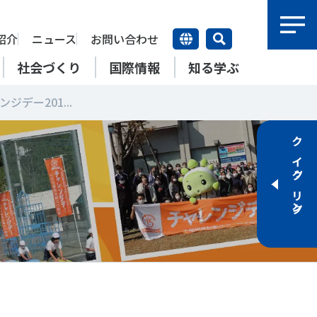
紹介
ニュース
お問い合わせ
社会づくり
国際情報
知る学ぶ
ジデー201...
研究員紹介
研究員
クイックリンク
【動画】スポーツでアクティブ
SSFとできること
アクティブチャレンジ
SSFの英語版WEBサイト
上席特別研究員
ATOR―スポ
自治体／行政機関の方へ
なまちづくり
康寿命
＃障害者スポーツ
＃スポーツ基本計画
特別研究員
SSFとできること
スポーツ・ライフデータ
SSFとできること
新たな地域スポーツプラットフォーム
自治体／行政機関の方へ
研究機関／競技団体の方へ
RSMO 地域スポーツ運営組織
運動部活動の実態と地域展開・
SSFとできること
ポーツ
SSFとできること
運動部活動の実態と地域展開・
地域移行
研究機関／競技団体の方へ
学生／大学生の方へ
地域移行
新たな地域スポーツプラットフォーム
SSFとできること
RSMO 地域スポーツ運営組織
学生／大学生の方へ