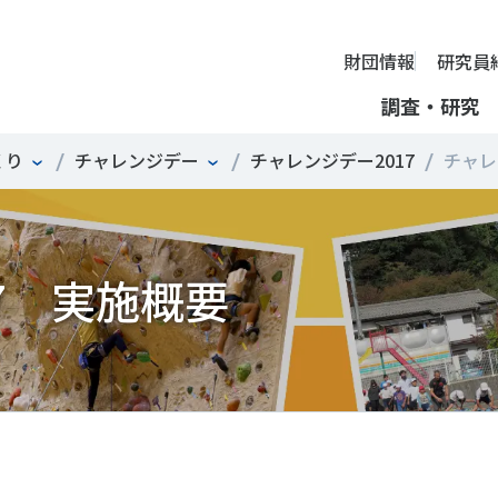
財団情報
研究員
調査・研究
くり
チャレンジデー
チャレンジデー2017
チャレン
財団情報
ミッション
ーツライフ・データ
部活動の実態と地域展開・地域
アクティブシティ
国際機関との連携
スポーツ・ガバナンス
スポーツ 歴史の検証
し、スポー
国際機関や
理事長挨拶
ーツ白書
自治体との連携
諸外国のスポーツ政策
スポーツボランティア
SPORT POLICY INCUB
決につなが
の発表など
＃部活動
＃アクティブなまちづくり
＃日本人の身体活動と健
7 実施概要
提言
ーツ時事問題
各教育機関との連携
諸外国のスポーツ事情
スポーツ政策・予算
ーツ政策の『卵』―
組織
、研究、情
ものスポーツ
RT TOPICS
スポーツ振興団体との連携
SSF研究員による国際情報コラム
健康とスポーツ
SSF BOOKS
沿革
別とダイバーシティ
者スポーツ
者のスポーツの日常化
セミナー
その他
広報・出版
採用情報
ーツによるまちづくり
がささえやすい子どものスポー
【動画】スポーツでアクティブなまちづくり
調査一覧
投票・クイズ
情報公開
環境づくり
チャレンジデー30年の取り組み
新型コロナウイルスとス
アクセス
ーツ辞典
SSF Guidebook
調査・研究