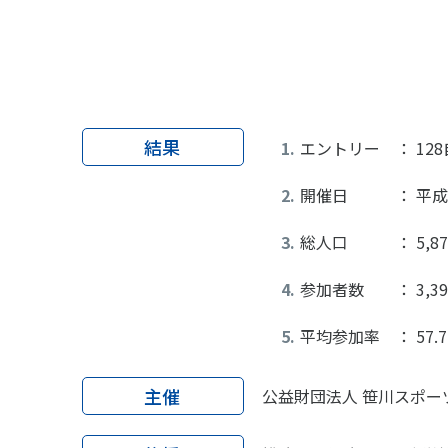
スポーツライフ・データ
スポー
障害者スポーツ
スポー
スポーツ政策・予算
健康と
結果
エントリー ： 128
社会づくり
開催日 ： 平成2
総人口 ： 5,878
自治体との連携
各教育
参加者数 ： 3,391
スポーツ振興団体との連携
【動画
なまち
平均参加率 ： 57.
主催
公益財団法人 笹川スポ