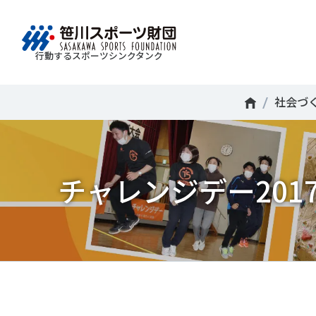
行動するスポーツシンクタンク
財団情報
研究員紹介
調査・研究
社会づくり
国際情報
知る学ぶ
社会づ
Search
About
Researcher
Think Tank
Do Tank
International information
Knowledge
スポ
運動
Mission＆Visionの達成に向けさまざまな
自治体・スポーツ組織・企業・教育機関等と連携
「スポーツ・フォー・オール」の理念を共有する
日本のスポーツ政策についての論考、部
スポ
移行
研究調査活動を行います。客観的な分
ツ推進計画の策定やスポーツ振興、地域課題の解
日本国外の組織との連携、国際会議での研究成果
活動やこどもの運動実施率などのスポー
＃誰が子どものスポーツをささえるのか
チャレンジデー201
政策
スポ
析・研究に基づく実現性のある政策提言
る取り組みを共同で実践しています。
を行います。また、諸外国のスポーツ政策の比較
ツ界の諸問題に関するコラム、スポーツ
子ど
SPO
につなげています。
報収集に積極的に取り組んでいます。
史に残る貴重な証言など、様々な読み物
＃競技人口
＃高齢者スポーツ
＃差
障害
障害
コンテンツを作成し、スポーツの果たす
スポ
誰も
ツの
べき役割を考察しています。
スポ