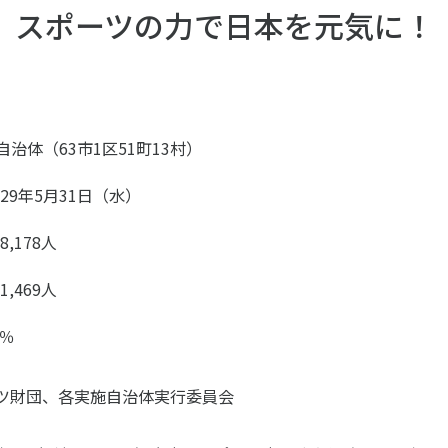
ツ白書
政策提言
スポーツの力で日本を元気に！
ツによるまちづくり
スポーツ・ガバナンス
スポーツ
社会づくり
アクティブシティ
自治体（63市1区51町13村）
自治体との連携
各教育機関との連携
9年5月31日（水）
スポーツ振興団体との連携
セミナー
,178人
機関との連携
SPORT POLICY I
【動画】スポーツでアクティブなま
スポーツ政策の『卵
,469人
チャレンジデー
】スポーツでアクティブ
スポーツアカデミー
づくり
スポーツ 歴史の検
7％
SSF BOOKS
ーツ財団、各実施自治体実行委員会