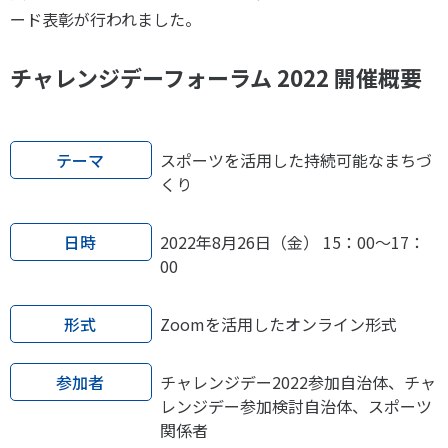
スポーツライフ・データ
ード表彰が行われました。
お問い合わせ・お申し込み
スポーツ白書
チャレンジデーフォーラム 2022 開催概要
政策提言
子どものスポーツ
障害者スポーツ
テーマ
スポーツを活用した持続可能なまちづ
スポーツによるまちづくり
くり
スポーツ・ガバナンス
スポーツボランティア
メールマガジン
アクセス
日時
2022年8月26日（金） 15：00～17：
「SSFニュース」
スポーツ政策・予算
00
会員登録
健康とスポーツ
形式
Zoomを活用したオンライン形式
社会づくり
参加者
チャレンジデー2022参加自治体、チャ
レンジデー参加検討自治体、スポーツ
個人情報保護方針
自治体との連携
関係者
ソーシャルメディア運営方針