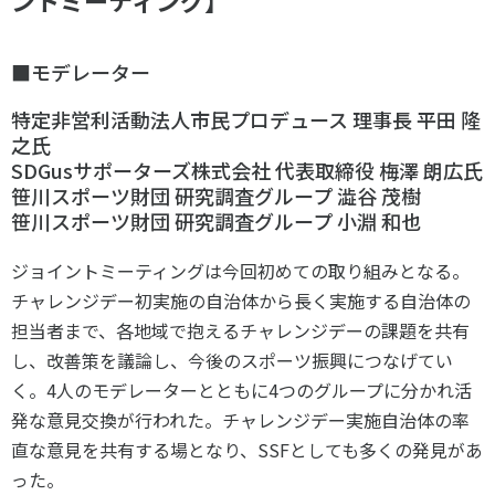
■モデレーター
特定非営利活動法人市民プロデュース 理事長 平田 隆
之氏
SDGus
サポーターズ株式会社 代表取締役 梅澤 朗広氏
笹川スポーツ財団 研究調査グループ 澁谷 茂樹
笹川スポーツ財団 研究調査グループ 小淵 和也
ジョイントミーティングは今回初めての取り組みとなる。
チャレンジデー初実施の自治体から長く実施する自治体の
担当者まで、各地域で抱えるチャレンジデーの課題を共有
し、改善策を議論し、今後のスポーツ振興につなげてい
く。
4
人のモデレーターとともに
4
つのグループに分かれ活
発な意見交換が行われた。チャレンジデー実施自治体の率
直な意見を共有する場となり、
SSF
としても多くの発見があ
った。