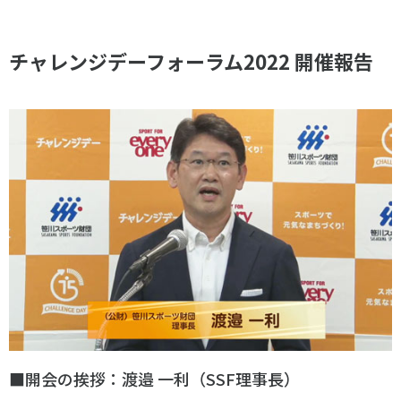
各教育機関との連携
© 2020 SASAK
スポーツ振興団体との連携
チャレンジデーフォーラム2022 開催報告
【動画】スポーツでアクティブなまちづくり
知る学ぶ
SPORT POLICY INCUBATOR ―スポーツ政策の『卵』 ―
Sport Topics
スポーツ 歴史の検証
スポーツ辞典
SSF BOOKS
■開会の挨拶：渡邉 一利（
SSF
理事長）