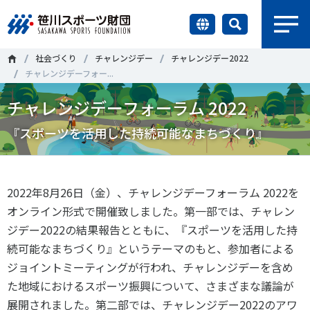
earch
社会づくり
チャレンジデー
チャレンジデー2022
財団情報
チャレンジデーフォー...
チャレンジデーフォーラム 2022
研究員紹介
＃誰が子どものスポーツをささえるのか
＃部活動
『スポーツを活用した持続可能なまちづくり』
調査・研究
＃アクティブなまちづくり
＃日本人の身体活動と健康寿命
社会づくり
＃障害者スポーツ
＃スポーツ基本計画
＃競技人口
2022
年
8
月
26
日（金）、チャレンジデーフォーラム
2022
を
オンライン形式で開催致しました。第一部では、チャレン
＃高齢者スポーツ
＃差別とダイバーシティ
国際情報
ジデー
2022
の結果報告とともに、『スポーツを活用した持
続可能なまちづくり』というテーマのもと、参加者による
知る学ぶ
ジョイントミーティングが行われ、チャレンジデーを含め
調査・研究
た地域におけるスポーツ振興について、さまざまな議論が
ニュース
展開されました。第二部では、チャレンジデー
2022
のアワ