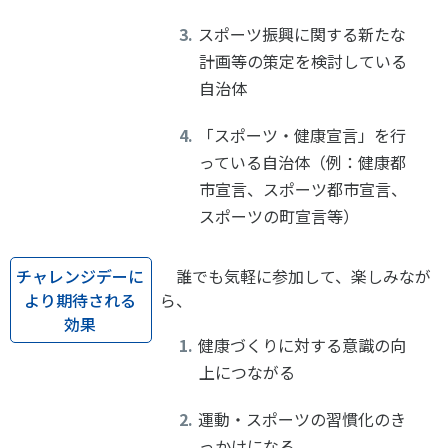
各教育機関との連携
© 2020 SASAK
スポーツ振興に関する新たな
スポーツ振興団体との連携
計画等の策定を検討している
【動画】スポーツでアクティブなまちづくり
自治体
「スポーツ・健康宣言」を行
知る学ぶ
っている自治体（例：健康都
市宣言、スポーツ都市宣言、
SPORT POLICY INCUBATOR ―スポーツ政策の『卵』 ―
スポーツの町宣言等）
Sport Topics
チャレンジデーに
誰でも気軽に参加して、楽しみなが
スポーツ 歴史の検証
より期待される
ら、
スポーツ辞典
効果
SSF BOOKS
健康づくりに対する意識の向
上につながる
運動・スポーツの習慣化のき
っかけになる