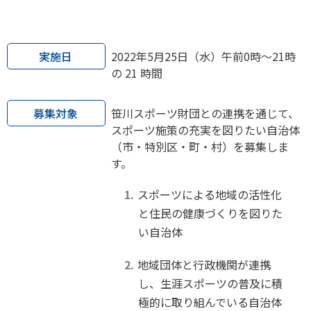
スポーツライフ・データ
お問い合わせ・お申し込み
スポーツ白書
政策提言
実施日
2022年5月25日（水）午前0時～21時
子どものスポーツ
の 21 時間
障害者スポーツ
募集対象
笹川スポーツ財団との連携を通じて、
スポーツによるまちづくり
スポーツ施策の充実を図りたい自治体
スポーツ・ガバナンス
（市・特別区・町・村）を募集しま
スポーツボランティア
す。
メールマガジン
アクセス
「SSFニュース」
スポーツ政策・予算
会員登録
スポーツによる地域の活性化
健康とスポーツ
と住民の健康づくりを図りた
い自治体
社会づくり
地域団体と行政機関が連携
し、生涯スポーツの普及に積
個人情報保護方針
自治体との連携
極的に取り組んでいる自治体
ソーシャルメディア運営方針