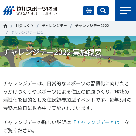
earch
社会づくり
チャレンジデー
チャレンジデー2022
財団情報
チャレンジデー202...
研究員紹介
チャレンジデー2022 実施概要
＃誰が子どものスポーツをささえるのか
＃部活動
調査・研究
＃アクティブなまちづくり
＃日本人の身体活動と健康寿命
社会づくり
＃障害者スポーツ
＃スポーツ基本計画
＃競技人口
チャレンジデーは、日常的なスポーツの習慣化に向けたき
っかけづくりやスポーツによる住民の健康づくり、地域の
＃高齢者スポーツ
＃差別とダイバーシティ
国際情報
活性化を目的とした住民総参加型イベントです。毎年5月の
最終水曜日に世界中で実施されています。
知る学ぶ
調査・研究
チャレンジデーの詳しい説明は
「チャレンジデーとは」
を
ご覧ください。
ニュース