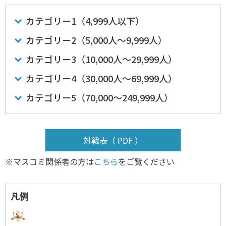
各教育機関との連携
© 2020 SASAK
カテゴリー1（4,999人以下）
スポーツ振興団体との連携
【動画】スポーツでアクティブなまちづくり
カテゴリー2（5,000人～9,999人）
カテゴリー3（10,000人～29,999人）
知る学ぶ
カテゴリー4（30,000人～69,999人）
カテゴリー5（70,000～249,999人）
SPORT POLICY INCUBATOR ―スポーツ政策の『卵』 ―
Sport Topics
スポーツ 歴史の検証
対戦表（ PDF ）
スポーツ辞典
※マスコミ関係者の方は
こちら
をご覧ください
SSF BOOKS
凡例