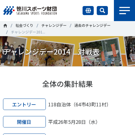
earch
社会づくり
チャレンジデー
過去のチャレンジデー
財団情報
チャレンジデー201...
研究員紹介
チャレンジデー2014 対戦表
＃誰が子どものスポーツをささえるのか
＃部活動
調査・研究
＃アクティブなまちづくり
＃日本人の身体活動と健康寿命
社会づくり
＃障害者スポーツ
＃スポーツ基本計画
＃競技人口
全体の集計結果
＃高齢者スポーツ
＃差別とダイバーシティ
国際情報
エントリー
118自治体（64市43町11村）
知る学ぶ
調査・研究
開催日
平成26年5月28日（水）
ニュース