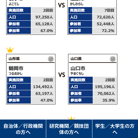
自治体／行政機関
研究機関／競技団
学生／大学生の方
の方へ
体の方へ
へ