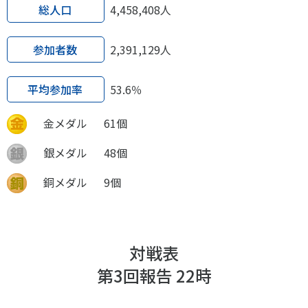
スポーツライフ・データ
総人口
4,458,408人
お問い合わせ・お申し込み
スポーツ白書
参加者数
2,391,129人
政策提言
子どものスポーツ
平均参加率
53.6％
障害者スポーツ
スポーツによるまちづくり
金メダル
61個
スポーツ・ガバナンス
銀メダル
48個
スポーツボランティア
メールマガジン
アクセス
「SSFニュース」
スポーツ政策・予算
銅メダル
9個
会員登録
健康とスポーツ
対戦表
社会づくり
第3回報告 22時
個人情報保護方針
自治体との連携
ソーシャルメディア運営方針