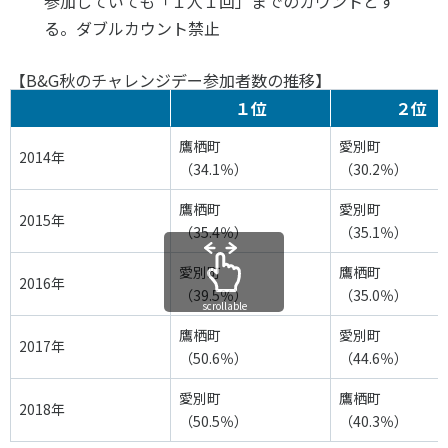
参加していても「１人１回」までのカウントとす
る。ダブルカウント禁止
【B&G秋のチャレンジデー参加者数の推移】
１位
２位
鷹栖町
愛別町
2014年
（34.1％）
（30.2％）
鷹栖町
愛別町
2015年
（35.4％）
（35.1％）
愛別町
鷹栖町
2016年
（39.5％）
（35.0％）
scrollable
鷹栖町
愛別町
2017年
（50.6％）
（44.6％）
愛別町
鷹栖町
2018年
（50.5％）
（40.3％）