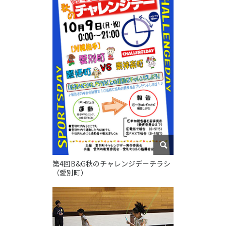
各教育機関との連携
© 2020 SASAK
スポーツ振興団体との連携
【動画】スポーツでアクティブなまちづくり
知る学ぶ
SPORT POLICY INCUBATOR ―スポーツ政策の『卵』 ―
Sport Topics
スポーツ 歴史の検証
スポーツ辞典
第4回B&G秋のチャレンジデーチラシ
SSF BOOKS
（愛別町）