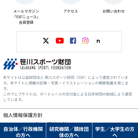
メールマガジン
アクセス
お問い合わせ
「SSFニュース」
会員登録
本サイトは公益財団法人 笹川スポーツ財団（SSF）によって運営されていま
す。本サイトに掲載の記事・写真・イラストレーションの無断転載を禁じま
す。
このウェブサイトは、ボートレースの交付金による日本財団の助成により運営
しています。
個人情報保護方針
ソーシャルメディア運営方針
自治体／行政機関
研究機関／競技団
学生／大学生の方
の方へ
体の方へ
へ
© SASAKAWA SPORTS FOUNDATION