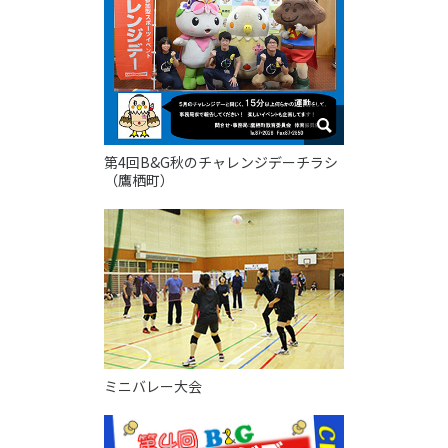
スポーツライフ・データ
お問い合わせ・お申し込み
スポーツ白書
政策提言
子どものスポーツ
障害者スポーツ
第4回B&G秋のチャレンジデーチラシ
スポーツによるまちづくり
（鷹栖町）
スポーツ・ガバナンス
スポーツボランティア
メールマガジン
アクセス
「SSFニュース」
スポーツ政策・予算
会員登録
健康とスポーツ
社会づくり
ミニバレー大会
個人情報保護方針
自治体との連携
ソーシャルメディア運営方針