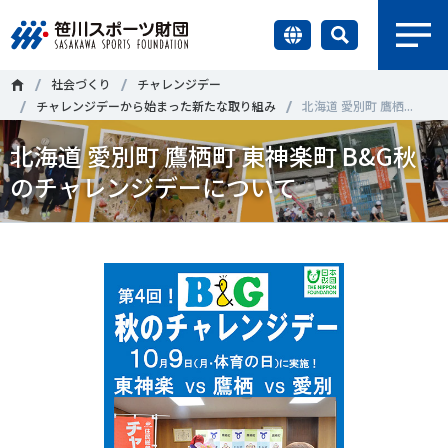
earch
社会づくり
チャレンジデー
財団情報
チャレンジデーから始まった新たな取り組み
北海道 愛別町 鷹栖...
北海道 愛別町 鷹栖町 東神楽町 B&G秋
研究員紹介
＃誰が子どものスポーツをささえるのか
＃部活動
のチャレンジデーについて
調査・研究
＃アクティブなまちづくり
＃日本人の身体活動と健康寿命
社会づくり
＃障害者スポーツ
＃スポーツ基本計画
＃競技人口
＃高齢者スポーツ
＃差別とダイバーシティ
国際情報
知る学ぶ
調査・研究
ニュース