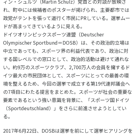
ィン・シュルツ（Martin Schulz）党首との対談が放映さ
各教育機関との連携
© 2020 SASAK
れ、町中には候補者のポスターが掲げられ、主要都市では
スポーツ振興団体との連携
政党がテントを張って道行く市民にPRしている。選挙ムー
【動画】スポーツでアクティブなまちづくり
ドが高まってきているように見える。
ドイツオリンピックスポーツ連盟（Deutscher
Olympischer Sportbund＝DOSB）は、その政治的立場は
知る学ぶ
中立であっても、スポーツ界の利益代表であり、政治に対
する国レベルでの窓口として、政治的活動は避けて通れな
SPORT POLICY INCUBATOR ―スポーツ政策の『卵』 ―
い。約9万のスポーツクラブ、2,700万人の会員を擁するド
Sport Topics
イツ最大の市民団体として、スポーツにとっての最善の環
境を整えるため、今回の選挙で成立する第19代連邦議会へ
スポーツ 歴史の検証
の7項目にわたる提言をまとめた。スポーツが社会の重要な
スポーツ辞典
要素であるという強い意識を背景に、「スポーツ国ドイツ
SSF BOOKS
（Sportdeutschland）」をさらに前進させようとしてい
る。
2017年6月22日、DOSBは選挙を前にして選挙ヒアリングを