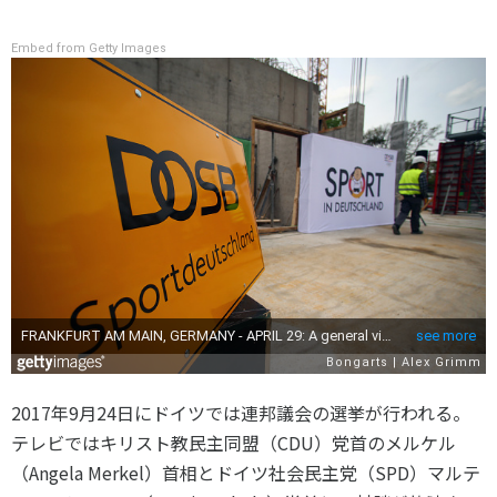
スポーツライフ・データ
お問い合わせ・お申し込み
スポーツ白書
Embed from Getty Images
政策提言
子どものスポーツ
障害者スポーツ
スポーツによるまちづくり
スポーツ・ガバナンス
スポーツボランティア
メールマガジン
アクセス
「SSFニュース」
スポーツ政策・予算
会員登録
健康とスポーツ
社会づくり
2017年9月24日にドイツでは連邦議会の選挙が行われる。
テレビではキリスト教民主同盟（CDU）党首のメルケル
個人情報保護方針
（Angela Merkel）首相とドイツ社会民主党（SPD）マルテ
自治体との連携
ソーシャルメディア運営方針