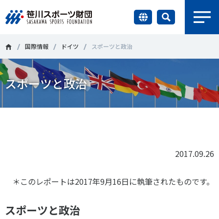
earch
財団情報
国際情報
ドイツ
スポーツと政治
研究員紹介
スポーツと政治
＃誰が子どものスポーツをささえるのか
＃部活動
調査・研究
＃アクティブなまちづくり
＃日本人の身体活動と健康寿命
Tweet
シェア
社会づくり
＃障害者スポーツ
＃スポーツ基本計画
＃競技人口
＃高齢者スポーツ
＃差別とダイバーシティ
2017.09.26
国際情報
＊このレポートは2017年9月16日に執筆されたものです。
知る学ぶ
調査・研究
スポーツと政治
ニュース