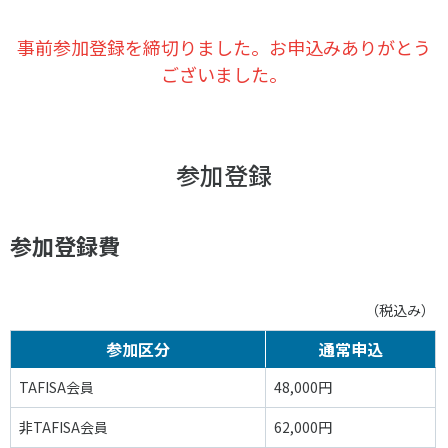
スポーツライフ・データ
お問い合わせ・お申し込み
スポーツ白書
事前参加登録を締切りました。お申込みありがとう
ございました。
政策提言
子どものスポーツ
障害者スポーツ
スポーツによるまちづくり
参加登録
スポーツ・ガバナンス
スポーツボランティア
メールマガジン
アクセス
参加登録費
「SSFニュース」
スポーツ政策・予算
会員登録
健康とスポーツ
（税込み）
参加区分
通常申込
社会づくり
TAFISA会員
48,000円
個人情報保護方針
非TAFISA会員
62,000円
自治体との連携
ソーシャルメディア運営方針