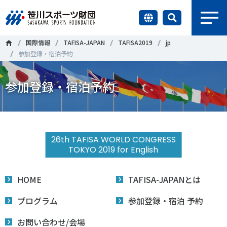
earch
国際情報
TAFISA-JAPAN
TAFISA2019
jp
財団情報
参加登録・宿泊予約
研究員紹介
参加登録・宿泊予約
＃誰が子どものスポーツをささえるのか
＃部活動
調査・研究
＃アクティブなまちづくり
＃日本人の身体活動と健康寿命
社会づくり
＃障害者スポーツ
＃スポーツ基本計画
＃競技人口
26th TAFISA WORLD CONGRESS
TOKYO 2019 for English
＃高齢者スポーツ
＃差別とダイバーシティ
国際情報
HOME
TAFISA-JAPANとは
知る学ぶ
調査・研究
プログラム
参加登録・宿泊 予約
ニュース
お問い合わせ/会場