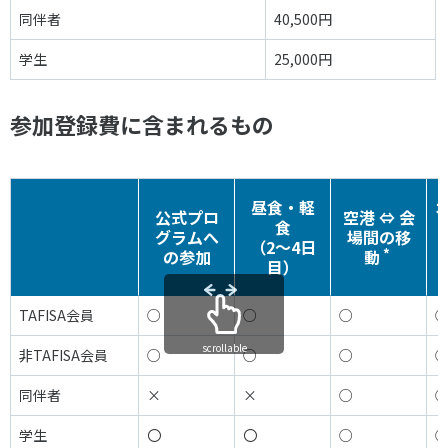
各教育機関との連携
同伴者
40,500円
© 2020 SASAK
スポーツ振興団体との連携
学生
25,000円
【動画】スポーツでアクティブなまちづくり
参加登録費に含まれるもの
知る学ぶ
昼食・軽
SPORT POLICY INCUBATOR ―スポーツ政策の『卵』 ―
公式プロ
空港 ⇔ 会
食
グラムへ
場間の移
Sport Topics
（2～4日
*
の参加
動
目）
スポーツ 歴史の検証
スポーツ辞典
TAFISA会員
○
○
○
SSF BOOKS
scrollable
非TAFISA会員
○
○
○
同伴者
×
×
○
学生
〇
〇
○