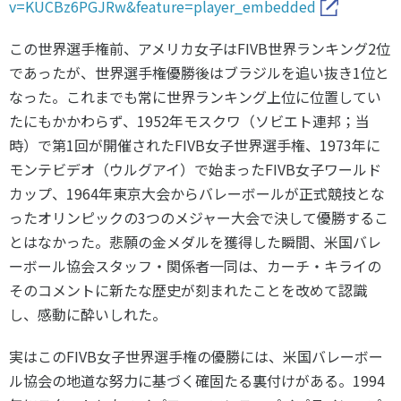
v=KUCBz6PGJRw&feature=player_embedded
各教育機関との連携
© 2020 SASAK
スポーツ振興団体との連携
この世界選手権前、アメリカ女子はFIVB世界ランキング2位
【動画】スポーツでアクティブなまちづくり
であったが、世界選手権優勝後はブラジルを追い抜き1位と
なった。これまでも常に世界ランキング上位に位置してい
たにもかかわらず、1952年モスクワ（ソビエト連邦；当
知る学ぶ
時）で第1回が開催されたFIVB女子世界選手権、1973年に
モンテビデオ（ウルグアイ）で始まったFIVB女子ワールド
SPORT POLICY INCUBATOR ―スポーツ政策の『卵』 ―
カップ、1964年東京大会からバレーボールが正式競技とな
ったオリンピックの3つのメジャー大会で決して優勝するこ
Sport Topics
とはなかった。悲願の金メダルを獲得した瞬間、米国バレ
スポーツ 歴史の検証
ーボール協会スタッフ・関係者一同は、カーチ・キライの
スポーツ辞典
そのコメントに新たな歴史が刻まれたことを改めて認識
SSF BOOKS
し、感動に酔いしれた。
実はこのFIVB女子世界選手権の優勝には、米国バレーボー
ル協会の地道な努力に基づく確固たる裏付けがある。1994