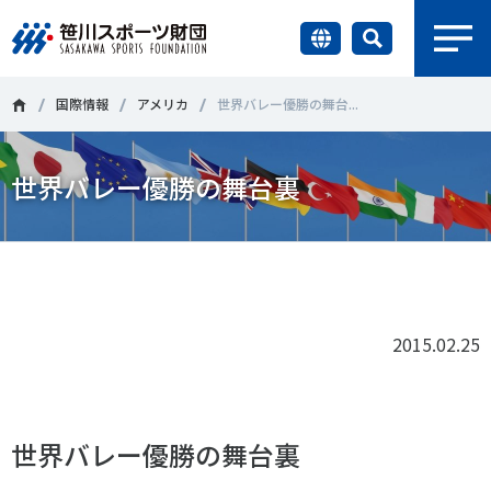
earch
財団情報
国際情報
アメリカ
世界バレー優勝の舞台...
研究員紹介
世界バレー優勝の舞台裏
＃誰が子どものスポーツをささえるのか
＃部活動
調査・研究
＃アクティブなまちづくり
＃日本人の身体活動と健康寿命
Tweet
シェア
社会づくり
＃障害者スポーツ
＃スポーツ基本計画
＃競技人口
＃高齢者スポーツ
＃差別とダイバーシティ
2015.02.25
国際情報
知る学ぶ
調査・研究
世界バレー優勝の舞台裏
ニュース