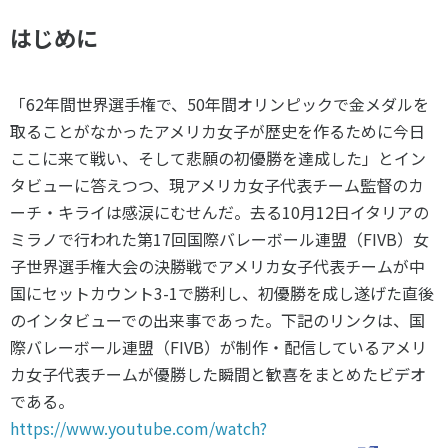
スポーツライフ・データ
はじめに
お問い合わせ・お申し込み
スポーツ白書
政策提言
「62年間世界選手権で、50年間オリンピックで金メダルを
子どものスポーツ
取ることがなかったアメリカ女子が歴史を作るために今日
障害者スポーツ
ここに来て戦い、そして悲願の初優勝を達成した」とイン
スポーツによるまちづくり
タビューに答えつつ、現アメリカ女子代表チーム監督のカ
スポーツ・ガバナンス
ーチ・キライは感涙にむせんだ。去る10月12日イタリアの
スポーツボランティア
メールマガジン
アクセス
ミラノで行われた第17回国際バレーボール連盟（FIVB）女
「SSFニュース」
スポーツ政策・予算
子世界選手権大会の決勝戦でアメリカ女子代表チームが中
会員登録
健康とスポーツ
国にセットカウント3-1で勝利し、初優勝を成し遂げた直後
のインタビューでの出来事であった。下記のリンクは、国
際バレーボール連盟（FIVB）が制作・配信しているアメリ
社会づくり
カ女子代表チームが優勝した瞬間と歓喜をまとめたビデオ
である。
個人情報保護方針
https://www.youtube.com/watch?
自治体との連携
ソーシャルメディア運営方針