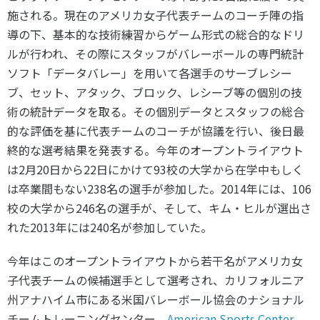
施される。現在のアメリカ女子代表チームのコーチ陣の指
導の下、基本的な技術練習からゲーム形式の総合的なドリ
ルが行われ、その際にスタッフがバレーボールの専門統計
ソフト「データバレー」を用いて各選手のサーブレシー
ブ、セット、アタック、ブロック、レシーブ等の個別の技
術の統計データを取る。その個別データとスタッフの総合
的な評価を基に代表チームのコーチが協議を行い、後日最
終的な選考結果を発表する。今年のオープントライアウト
は2月20日から22日にかけて93校の大学から在学中もしく
は卒業間もない238名の選手が参加した。2014年には、106
校の大学から246名の選手が、そして、キム・ヒルが選出さ
れた2013年には240名が参加していた。
今年はこのオープントライアウトから若干名がアメリカ女
子代表チームの候補選手として選考され、カリフォルニア
州アナハイム市にある米国バレーボール協会のナショナル
チームトレーニングセンター、
American Sports Center