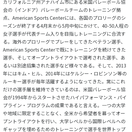
カリフォルニア州アナハイム市にある米国バレーボール協
会の（インドア）バレーボールチームのトレーニング拠
点、American Sports Centerには、各国のプロリーグのシ
ーズンが終了する4月末から5月中旬にかけて、40-50人程の
女子選手が代表チーム入りを目指しトレーニングに合流す
る。海外のプロリーグでプレーをしてきたベテラン選手、
American Sports Centerで既にトレーニングを続けてきた
選手、そしてオープントライアウトで選考された選手、あ
るいは別途招集された選手など様々である。そして、2013
年にはキム・ヒル、2014年にはケルシー・ロビンソン等の
ルーキー選手が毎年活躍するようになってきた。常にこれ
だけの選手層を維持できているのは、米国バレーボール協
会が1994年からスタートさせたハイパフォーマンス・パイ
プライン・プログラムの成果であると言える。一つの大学
や地域に限定することなく、全米から希望者を募ってオー
プントライアウトを行い、大学レベルから国際レベルへの
ギャップを埋めるためのトレーニングで選手を世界トップ