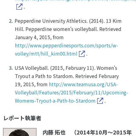
.
Pepperdine University Athletics. (2014). 13 Kim
Hill. Pepperdine women’s volleyball. Retrieved
January 4, 2015, from
http://www.pepperdinesports.com/sports/w-
volley/mtt/hill_kim00.html
.
USA Volleyball. (2015, February 11). Women's
Tryout a Path to Stardom. Retrieved February
19, 2015, from
http://www.teamusa.org/USA-
Volleyball/Features/2015/February/11/Upcoming-
Womens-Tryout-a-Path-to-Stardom
.
レポート執筆者
内藤 拓也 （2014年10月～2015年