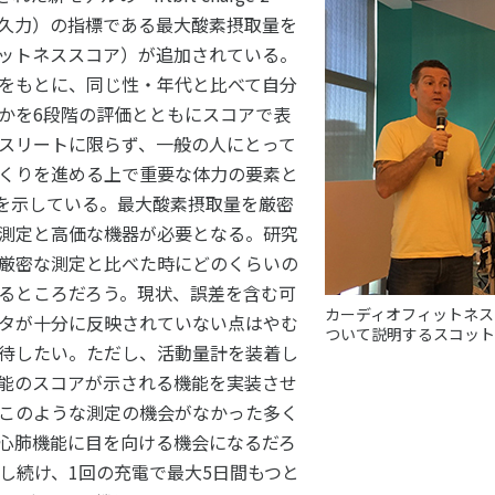
久力）の指標である最大酸素摂取量を
ットネススコア）が追加されている。
をもとに、同じ性・年代と比べて自分
かを6段階の評価とともにスコアで表
スリートに限らず、一般の人にとって
くりを進める上で重要な体力の要素と
を示している。最大酸素摂取量を厳密
測定と高価な機器が必要となる。研究
厳密な測定と比べた時にどのくらいの
るところだろう。現状、誤差を含む可
カーディオフィットネス
タが十分に反映されていない点はやむ
ついて説明するスコット
待したい。ただし、活動量計を装着し
能のスコアが示される機能を実装させ
このような測定の機会がなかった多く
心肺機能に目を向ける機会になるだろ
し続け、1回の充電で最大5日間もつと