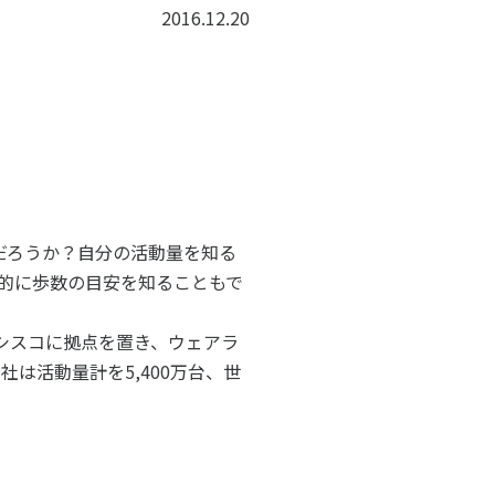
子どものスポーツ
2016.12.20
スポーツボランティア
国際情報
国際機関との連携
諸外国のスポーツ政策
知る学ぶ
諸外国のスポーツ情報（イギリス）
諸外国のスポーツ情報（ドイツ）
だろうか？自分の活動量を知る
諸外国のスポーツ情報（アメリカ）
的に歩数の目安を知ることもで
NCUBATOR ―
Sport Topics
ちづくり
諸外国のスポーツ情報（カナダ）
』 ―
諸外国のスポーツ情報（ブラジル）
ンシスコに拠点を置き、ウェアラ
諸外国のスポーツ情報（オーストラリア
証
スポーツ辞典
社は活動量計を5,400万台、世
SSF研究員による国際情報