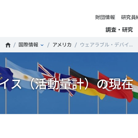
財団情報
研究員
調査・研究
国際情報
アメリカ
ウェアラブル・デバイ...
財団情報
ミッション
ーツライフ・データ
部活動の実態と地域展開・地域
アクティブシティ
国際機関との連携
スポーツ・ガバナンス
スポーツ 歴史の検証
し、スポー
国際機関や
理事長挨拶
ーツ白書
自治体との連携
諸外国のスポーツ政策
スポーツボランティア
SPORT POLICY INCUB
決につなが
の発表など
＃部活動
＃アクティブなまちづくり
＃日本人の身体活動と健
イス（活動量計）の現在
提言
ーツ時事問題
各教育機関との連携
諸外国のスポーツ事情
スポーツ政策・予算
ーツ政策の『卵』―
組織
、研究、情
ものスポーツ
RT TOPICS
スポーツ振興団体との連携
SSF研究員による国際情報コラム
健康とスポーツ
SSF BOOKS
沿革
別とダイバーシティ
者スポーツ
者のスポーツの日常化
セミナー
その他
広報・出版
採用情報
ーツによるまちづくり
がささえやすい子どものスポー
【動画】スポーツでアクティブなまちづくり
調査一覧
投票・クイズ
情報公開
環境づくり
チャレンジデー30年の取り組み
新型コロナウイルスとス
アクセス
ーツ辞典
SSF Guidebook
調査・研究