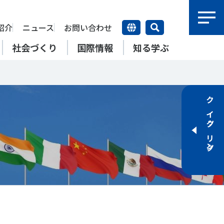
紹介
ニュース
お問い合わせ
社会づくり
国際情報
知る学ぶ
研究員紹介
研究員
クイックリンク
【動画】スポーツでアクティブ
SSFとできること
アクティブチャレンジ
SSFの英語版WEBサイト
上席特別研究員
ATOR―スポ
自治体／行政機関の方へ
なまちづくり
康寿命
＃障害者スポーツ
＃スポーツ基本計画
特別研究員
SSFとできること
スポーツ・ライフデータ
SSFとできること
新たな地域スポーツプラットフォーム
自治体／行政機関の方へ
研究機関／競技団体の方へ
RSMO 地域スポーツ運営組織
運動部活動の実態と地域展開・
SSFとできること
ポーツ
SSFとできること
運動部活動の実態と地域展開・
地域移行
研究機関／競技団体の方へ
学生／大学生の方へ
地域移行
新たな地域スポーツプラットフォーム
SSFとできること
RSMO 地域スポーツ運営組織
学生／大学生の方へ