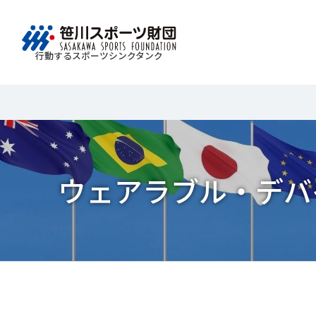
行動するスポーツシンクタンク
財団情報
研究員紹介
調査・研究
社会づくり
国際情報
知る学ぶ
Search
About
Researcher
Think Tank
Do Tank
International information
Knowledge
スポ
運動
Mission＆Visionの達成に向けさまざまな
自治体・スポーツ組織・企業・教育機関等と連携
「スポーツ・フォー・オール」の理念を共有する
日本のスポーツ政策についての論考、部
スポ
移行
研究調査活動を行います。客観的な分
ツ推進計画の策定やスポーツ振興、地域課題の解
日本国外の組織との連携、国際会議での研究成果
活動やこどもの運動実施率などのスポー
＃誰が子どものスポーツをささえるのか
ウェアラブル・デバ
政策
スポ
析・研究に基づく実現性のある政策提言
る取り組みを共同で実践しています。
を行います。また、諸外国のスポーツ政策の比較
ツ界の諸問題に関するコラム、スポーツ
子ど
SPO
につなげています。
報収集に積極的に取り組んでいます。
史に残る貴重な証言など、様々な読み物
＃競技人口
＃高齢者スポーツ
＃差
障害
障害
コンテンツを作成し、スポーツの果たす
スポ
誰も
ツの
べき役割を考察しています。
スポ
Tweet
シェア