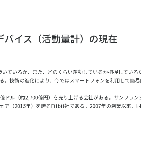
ツ白書
政策提言
ツによるまちづくり
スポーツ・ガバナンス
スポーツ
社会づくり
デバイス（活動量計）の現在
アクティブシティ
自治体との連携
各教育機関との連携
スポーツ振興団体との連携
歩いているか、また、どのくらい運動しているか把握している
セミナー
る。技術の進化により、今ではスマートフォンを利用して簡易
機関との連携
SPORT POLICY I
【動画】スポーツでアクティブなま
スポーツ政策の『卵
チャレンジデー
】スポーツでアクティブ
4億ドル（約2,700億円）を売り上げる会社がある。サンフラ
スポーツアカデミー
づくり
スポーツ 歴史の検
（2015年）を誇るFitbit社である。2007年の創業以来、同
SSF BOOKS