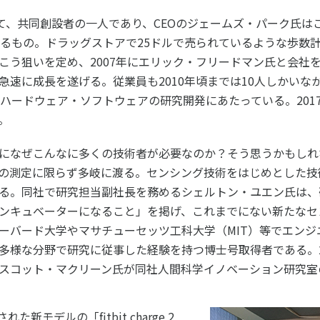
いて、共同創設者の一人であり、CEOのジェームズ・パーク氏はこう
に関わるもの。ドラッグストアで25ドルで売られているような歩
こう狙いを定め、2007年にエリック・フリードマン氏と会社
速に成長を遂げる。従業員も2010年頃までは10人しかいなかった
がハードウェア・ソフトウェアの研究開発にあたっている。201
。
になぜこんなに多くの技術者が必要なのか？そう思うかもしれ
の測定に限らず多岐に渡る。センシング技術をはじめとした技
る。同社で研究担当副社長を務めるシェルトン・ユエン氏は、
ンキュベーターになること」を掲げ、これまでにない新たなセ
ーバード大学やマサチューセッツ工科大学（MIT）等でエンジ
多様な分野で研究に従事した経験を持つ博士号取得者である。2
スコット・マクリーン氏が同社人間科学イノベーション研究室
た新モデルの「fitbit charge 2