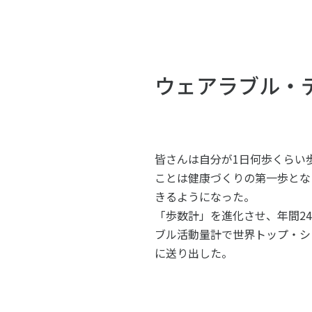
スポーツライフ・データ
スポー
障害者スポーツ
スポー
スポーツ政策・予算
健康と
ウェアラブル・
社会づくり
皆さんは自分が1日何歩くらい
ことは健康づくりの第一歩とな
自治体との連携
各教育
きるようになった。
スポーツ振興団体との連携
【動画
「歩数計」を進化させ、年間2
なまち
ブル活動量計で世界トップ・シェア
に送り出した。