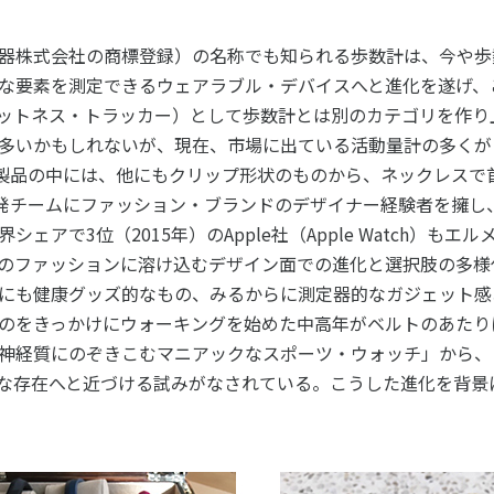
個人情報保護方針
ソーシャ
器株式会社の商標登録）の名称でも知られる歩数計は、今や歩
な要素を測定できるウェアラブル・デバイスへと進化を遂げ、
ットネス・トラッカー）として歩数計とは別のカテゴリを作り
多いかもしれないが、現在、市場に出ている活動量計の多くが
bit製品の中には、他にもクリップ形状のものから、ネックレス
社は開発チームにファッション・ブランドのデザイナー経験者を擁
ェアで3位（2015年）のApple社（Apple Watch）も
のファッションに溶け込むデザイン面での進化と選択肢の多様
にも健康グッズ的なもの、みるからに測定器的なガジェット感
のをきっかけにウォーキングを始めた中高年がベルトのあたり
神経質にのぞきこむマニアックなスポーツ・ウォッチ」から、
な存在へと近づける試みがなされている。こうした進化を背景