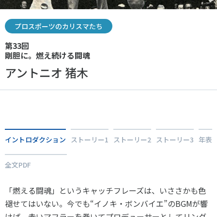
スポーツライフ・データ
お問い合わせ・お申し込み
スポーツ白書
プロスポーツのカリスマたち
政策提言
第33回
子どものスポーツ
剛胆に。燃え続ける闘魂
障害者スポーツ
アントニオ 猪木
スポーツによるまちづくり
スポーツ・ガバナンス
Tweet
シェア
スポーツボランティア
メールマガジン
アクセス
「SSFニュース」
スポーツ政策・予算
会員登録
健康とスポーツ
イントロダクション
ストーリー1
ストーリー2
ストーリー3
年表
全文PDF
社会づくり
「燃える闘魂」というキャッチフレーズは、いささかも色
個人情報保護方針
褪せてはいない。今でも“イノキ・ボンバイエ”のBGMが響
自治体との連携
ソーシャルメディア運営方針
けば、赤いマフラーを巻いてプロデューサーとしてリング