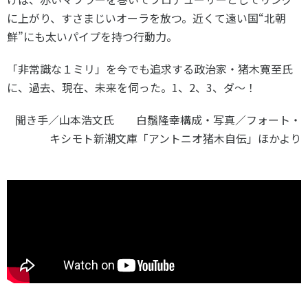
各教育機関との連携
に上がり、すさまじいオーラを放つ。近くて遠い国“北朝
© 2020 SASAK
スポーツ振興団体との連携
鮮”にも太いパイプを持つ行動力。
【動画】スポーツでアクティブなまちづくり
「非常識な１ミリ」を今でも追求する政治家・猪木寛至氏
に、過去、現在、未来を伺った。1、2、3、ダ〜！
知る学ぶ
聞き手／山本浩文氏 白鬚隆幸構成・写真／フォート・
キシモト新潮文庫「アントニオ猪木自伝」ほかより
SPORT POLICY INCUBATOR ―スポーツ政策の『卵』 ―
Sport Topics
スポーツ 歴史の検証
スポーツ辞典
SSF BOOKS