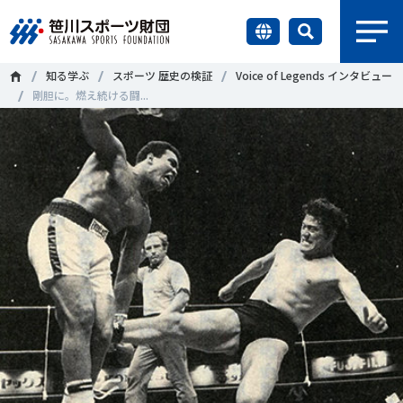
earch
知る学ぶ
スポーツ 歴史の検証
Voice of Legends インタビュー
財団情報
剛胆に。燃え続ける闘...
研究員紹介
＃誰が子どものスポーツをささえるのか
＃部活動
調査・研究
＃アクティブなまちづくり
＃日本人の身体活動と健康寿命
社会づくり
＃障害者スポーツ
＃スポーツ基本計画
＃競技人口
＃高齢者スポーツ
＃差別とダイバーシティ
国際情報
知る学ぶ
調査・研究
ニュース