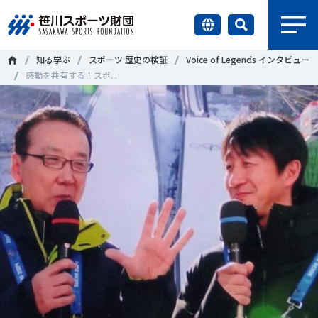
earch
知る学ぶ
スポーツ 歴史の検証
Voice of Legends インタビュー
財団情報
感動を共有する！スポ...
研究員紹介
＃誰が子どものスポーツをささえるのか
＃部活動
調査・研究
＃アクティブなまちづくり
＃日本人の身体活動と健康寿命
社会づくり
＃障害者スポーツ
＃スポーツ基本計画
＃競技人口
＃高齢者スポーツ
＃差別とダイバーシティ
国際情報
知る学ぶ
調査・研究
ニュース