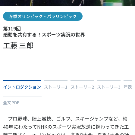
スポーツライフ・データ
お問い合わせ・お申し込み
スポーツ白書
冬季オリンピック・パラリンピック
政策提言
第119回
子どものスポーツ
感動を共有する！スポーツ実況の世界
障害者スポーツ
工藤 三郎
スポーツによるまちづくり
スポーツ・ガバナンス
Tweet
シェア
スポーツボランティア
メールマガジン
アクセス
「SSFニュース」
スポーツ政策・予算
会員登録
健康とスポーツ
イントロダクション
ストーリー1
ストーリー2
ストーリー3
年表
全文PDF
社会づくり
プロ野球、陸上競技、ゴルフ、スキージャンプなど、約
個人情報保護方針
40年にわたってNHKのスポーツ実況放送に携わってきた工
自治体との連携
ソーシャルメディア運営方針
藤三郎さん。オリンピックは、冬季8大会、夏季4大会の計