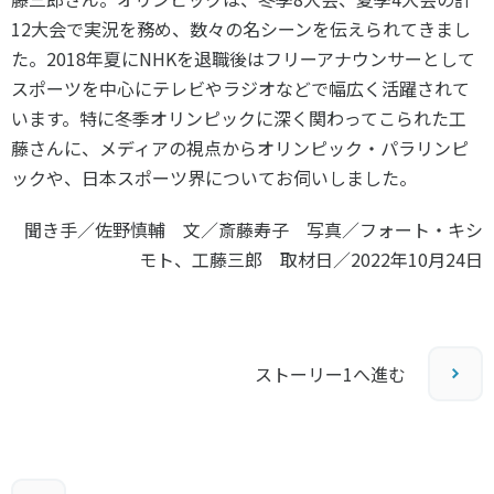
各教育機関との連携
12大会で実況を務め、数々の名シーンを伝えられてきまし
© 2020 SASAK
スポーツ振興団体との連携
た。2018年夏にNHKを退職後はフリーアナウンサーとして
【動画】スポーツでアクティブなまちづくり
スポーツを中心にテレビやラジオなどで幅広く活躍されて
います。特に冬季オリンピックに深く関わってこられた工
藤さんに、メディアの視点からオリンピック・パラリンピ
知る学ぶ
ックや、日本スポーツ界についてお伺いしました。
聞き手／佐野慎輔 文／斎藤寿子 写真／フォート・キシ
SPORT POLICY INCUBATOR ―スポーツ政策の『卵』 ―
モト、工藤三郎 取材日／2022年10月24日
Sport Topics
スポーツ 歴史の検証
スポーツ辞典
SSF BOOKS
ストーリー1へ進む