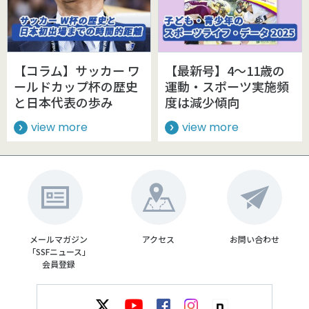
【コラム】サッカー ワ
【最新号】4～11歳の
ールドカップ杯の歴史
運動・スポーツ実施頻
と日本代表の歩み
度は減少傾向
view more
view more
メールマガジン
アクセス
お問い合わせ
「SSFニュース」
会員登録