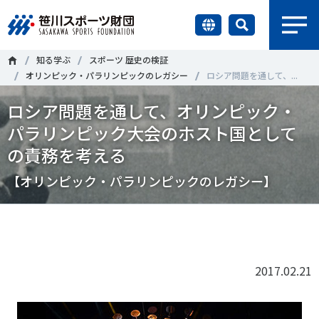
earch
知る学ぶ
スポーツ 歴史の検証
財団情報
オリンピック・パラリンピックのレガシー
ロシア問題を通して、...
ロシア問題を通して、オリンピック・
研究員紹介
＃誰が子どものスポーツをささえるのか
＃部活動
パラリンピック大会のホスト国として
調査・研究
の責務を考える
＃アクティブなまちづくり
＃日本人の身体活動と健康寿命
【オリンピック・パラリンピックのレガシー】
社会づくり
＃障害者スポーツ
＃スポーツ基本計画
＃競技人口
＃高齢者スポーツ
＃差別とダイバーシティ
Tweet
シェア
国際情報
知る学ぶ
2017.02.21
調査・研究
ニュース