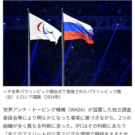
ソチ冬季パラリンピック開会式で掲揚されたパラリンピック旗
（左）とロシア国旗（2014年)
世界アンチ・ドーピング機構（WADA）が設置した独立調査
委員会等により明らかとなった事実に基づきながら、2つの
組織が全く異なる判断に至った。
IPCはその判断にあたり
「全てのアスリートが公平で公正な環境で競技をするため