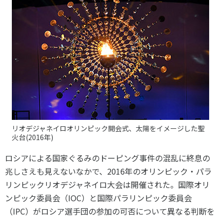
スポーツライフ・データ
お問い合わせ・お申し込み
スポーツ白書
政策提言
子どものスポーツ
障害者スポーツ
スポーツによるまちづくり
スポーツ・ガバナンス
スポーツボランティア
メールマガジン
アクセス
「SSFニュース」
スポーツ政策・予算
リオデジャネイロオリンピック開会式、太陽をイメージした聖
会員登録
火台(2016年)
健康とスポーツ
ロシアによる国家ぐるみのドーピング事件の混乱に終息の
兆しさえも見えないなかで、2016年のオリンピック・パラ
社会づくり
リンピックリオデジャネイロ大会は開催された。国際オリ
ンピック委員会（IOC）と国際パラリンピック委員会
個人情報保護方針
（IPC）がロシア選手団の参加の可否について異なる判断を
自治体との連携
ソーシャルメディア運営方針