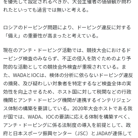
を優先して設定されるべきか
、
大会主催者の価値観が問わ
れたといっても過言では無いと考える
。
ロシアのドーピング問題により、ドーピング違反に対する
「備え」の重要性が高まったと考えている。
現在のアンチ・ドーピング活動では、競技大会におけるド
ーピング検査のみならず、不正の侵入を防ぐためのより予
防的な活動としての競技会外検査が重視されている。ま
た、WADAとIOCは、検体の分析に依らないドーピング違反
の摘発、及び疑わしい対象者を特定するなど検査全体の実
効性を向上させるため、ホスト国に対して税関などの行政
機関とアンチ・ドーピング機関が連携するインテリジェン
ス体制の構築を要請している。2020年大会ホストである我
が国では、WADA、IOCの要請に応える体制を構築すべく、
アンチ・ドーピングに係る法制度の導入を前提として、政
府と日本スポーツ振興センター（JSC）とJADAが連係して