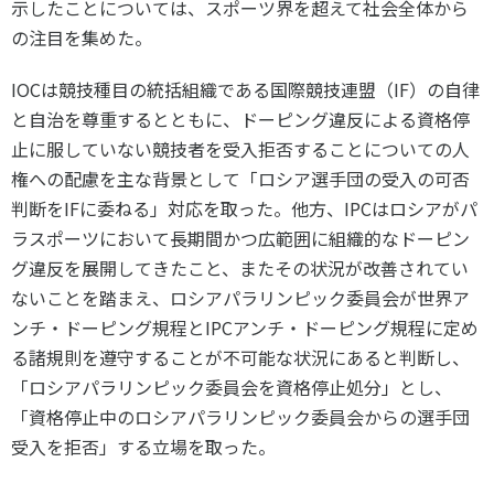
示したことについては、スポーツ界を超えて社会全体から
各教育機関との連携
© 2020 SASAK
の注目を集めた。
スポーツ振興団体との連携
【動画】スポーツでアクティブなまちづくり
IOCは競技種目の統括組織である国際競技連盟（IF）の自律
と自治を尊重するとともに、ドーピング違反による資格停
止に服していない競技者を受入拒否することについての人
知る学ぶ
権への配慮を主な背景として「ロシア選手団の受入の可否
判断をIFに委ねる」対応を取った。他方、IPCはロシアがパ
SPORT POLICY INCUBATOR ―スポーツ政策の『卵』 ―
ラスポーツにおいて長期間かつ広範囲に組織的なドーピン
グ違反を展開してきたこと、またその状況が改善されてい
Sport Topics
ないことを踏まえ、ロシアパラリンピック委員会が世界ア
スポーツ 歴史の検証
ンチ・ドーピング規程とIPCアンチ・ドーピング規程に定め
スポーツ辞典
る諸規則を遵守することが不可能な状況にあると判断し、
SSF BOOKS
「ロシアパラリンピック委員会を資格停止処分」とし、
「資格停止中のロシアパラリンピック委員会からの選手団
受入を拒否」する立場を取った。