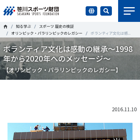
earch
知る学ぶ
スポーツ 歴史の検証
財団情報
オリンピック・パラリンピックのレガシー
ボランティア文化は感...
ボランティア文化は感動の継承〜1998
研究員紹介
＃誰が子どものスポーツをささえるのか
＃部活動
年から2020年へのメッセージ〜
調査・研究
＃アクティブなまちづくり
＃日本人の身体活動と健康寿命
【オリンピック・パラリンピックのレガシー】
社会づくり
＃障害者スポーツ
＃スポーツ基本計画
＃競技人口
Tweet
シェア
＃高齢者スポーツ
＃差別とダイバーシティ
国際情報
2016.11.10
知る学ぶ
調査・研究
ニュース