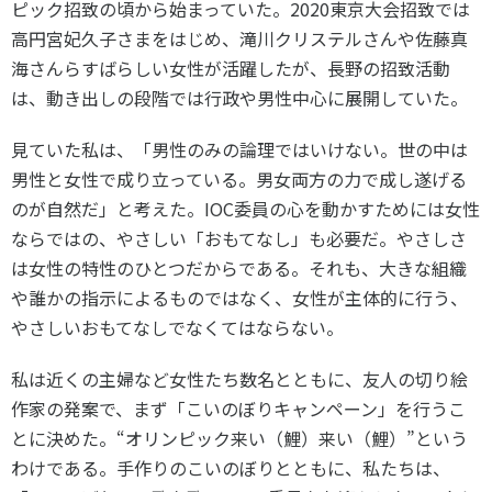
ピック招致の頃から始まっていた。2020東京大会招致では
各教育機関との連携
© 2020 SASAK
高円宮妃久子さまをはじめ、滝川クリステルさんや佐藤真
スポーツ振興団体との連携
海さんらすばらしい女性が活躍したが、長野の招致活動
【動画】スポーツでアクティブなまちづくり
は、動き出しの段階では行政や男性中心に展開していた。
見ていた私は、「男性のみの論理ではいけない。世の中は
知る学ぶ
男性と女性で成り立っている。男女両方の力で成し遂げる
のが自然だ」と考えた。IOC委員の心を動かすためには女性
SPORT POLICY INCUBATOR ―スポーツ政策の『卵』 ―
ならではの、やさしい「おもてなし」も必要だ。やさしさ
は女性の特性のひとつだからである。それも、大きな組織
Sport Topics
や誰かの指示によるものではなく、女性が主体的に行う、
スポーツ 歴史の検証
やさしいおもてなしでなくてはならない。
スポーツ辞典
SSF BOOKS
私は近くの主婦など女性たち数名とともに、友人の切り絵
作家の発案で、まず「こいのぼりキャンペーン」を行うこ
とに決めた。“オリンピック来い（鯉）来い（鯉）”という
わけである。手作りのこいのぼりとともに、私たちは、