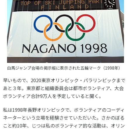
スポーツライフ・データ
お問い合わせ・お申し込み
スポーツ白書
政策提言
子どものスポーツ
障害者スポーツ
スポーツによるまちづくり
スポーツ・ガバナンス
スポーツボランティア
白馬ジャンプ会場の掲示板に表示された五輪マーク（1998年）
メールマガジン
アクセス
「SSFニュース」
スポーツ政策・予算
会員登録
早いもので、2020東京オリンピック・パラリンピックまで
健康とスポーツ
あと３年。東京都と組織委員会は都市ボランティア、大会
ボランティア合計9万人を予定していると聞く。
社会づくり
私は1998年長野オリンピックで、ボランティアのコーディ
ネーターという立場を経験させていただいた。さかのぼる
個人情報保護方針
こと約10年、じつは私のボランティア的な活動は、オリン
自治体との連携
ソーシャルメディア運営方針