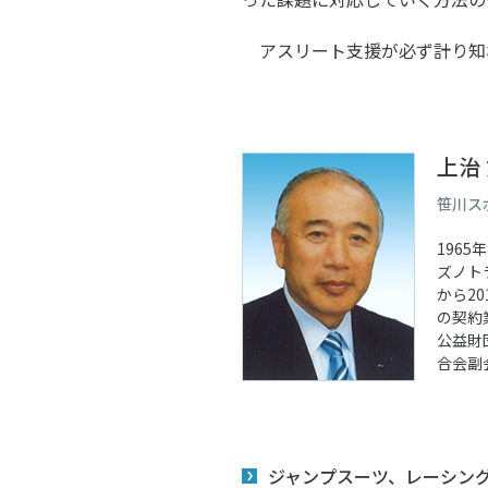
アスリート支援が必ず計り知
上治
笹川ス
196
ズノト
から2
の契約
公益財
合会副
ジャンプスーツ、レーシン