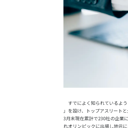
すでによく知られているよう
」を設け、トップアスリートと
3
月末現在累計で
230
社の企業
れオリンピックに出場し地元に