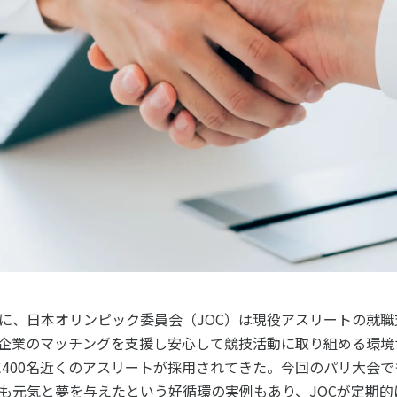
個人情報保護方針
ソーシャ
に、日本オリンピック委員会（
JOC
）は現役アスリートの就職
企業のマッチングを支援し安心して競技活動に取り組める環境
に
400
名近くのアスリートが採用されてきた。今回のパリ大会で
も元気と夢を与えたという好循環の実例もあり、
JOC
が定期的