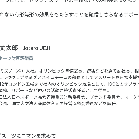
れない有形無形の効果をもたらすことを確信しさらなるサポー
 丈太郎
Jotaro UEJI
ポーツ財団評議員
5年ミズノ（株）入社。オリンピック準備室長、統括などを経て副社長、相
ラッククラブやミズノスイムチームの部長としてアスリートを直接支援す
012年ロンドン五輪まで社内のオリンピック統括として、IOCとのサプライ
業務、サポートなど現地の活動に統括責任者として従事。
団法人日本スポーツ協会評議員兼財務委員会、ブランド委員会、マーケ
会長、国立大学法人鹿屋体育大学経営協議会委員などを歴任。
グスーツにロマンを求めて