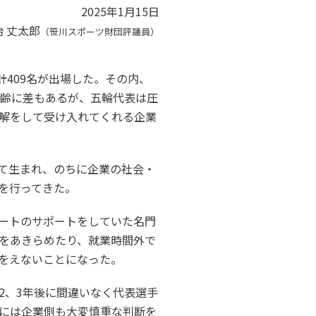
子どものスポーツ
2025年1月15日
治 丈太郎
スポーツボランティア
（笹川スポーツ財団評議員）
計
409
名が出場した。その内、
国際情報
年齢に差もあるが、五輪代表は圧
国際機関との連携
解をして受け入れてくれる企業
諸外国のスポーツ政策
知る学ぶ
諸外国のスポーツ情報（イギリス）
諸外国のスポーツ情報（ドイツ）
て生まれ、のちに企業の社会・
諸外国のスポーツ情報（アメリカ）
NCUBATOR ―
Sport Topics
ちづくり
諸外国のスポーツ情報（カナダ）
を行ってきた。
』 ―
諸外国のスポーツ情報（ブラジル）
ートのサポートをしていた名門
諸外国のスポーツ情報（オーストラリア
証
スポーツ辞典
SSF研究員による国際情報
をあきらめたり、就業時間外で
をえないことになった。
2
、
3
年後に間違いなく代表選手
には企業側も大変慎重な判断を