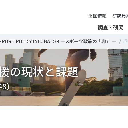
財団情報
研究員
調査・研究
SPORT POLICY INCUBATOR ―スポーツ政策の『卵』 ―
企
財団情報
ミッション
ーツライフ・データ
部活動の実態と地域展開・地域
アクティブシティ
国際機関との連携
スポーツ・ガバナンス
スポーツ 歴史の検証
し、スポー
国際機関や
理事長挨拶
援の現状と課題
ーツ白書
自治体との連携
諸外国のスポーツ政策
スポーツボランティア
SPORT POLICY INCUB
決につなが
の発表など
＃部活動
＃アクティブなまちづくり
＃日本人の身体活動と健
提言
ーツ時事問題
各教育機関との連携
諸外国のスポーツ事情
スポーツ政策・予算
ーツ政策の『卵』―
組織
、研究、情
ものスポーツ
RT TOPICS
スポーツ振興団体との連携
SSF研究員による国際情報コラム
健康とスポーツ
SSF BOOKS
沿革
別とダイバーシティ
者スポーツ
者のスポーツの日常化
セミナー
その他
広報・出版
（48）
採用情報
ーツによるまちづくり
がささえやすい子どものスポー
【動画】スポーツでアクティブなまちづくり
調査一覧
投票・クイズ
情報公開
環境づくり
チャレンジデー30年の取り組み
新型コロナウイルスとス
アクセス
ーツ辞典
SSF Guidebook
調査・研究