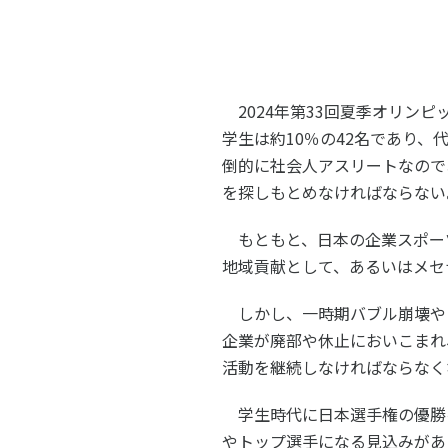
スポーツライフ・データ
スポー
障害者スポーツ
スポー
スポーツ政策・予算
健康と
2024年第
33
回夏季オリンピ
学生は約
10
％の
42
名であり、
倒的に社会人アスリートなので
社会づくり
を探しもとめなければならない
もともと、日本の企業スポー
自治体との連携
各教育
地域貢献として、あるいはメセ
スポーツ振興団体との連携
【動画
しかし、一時期バブル崩壊や
なまち
企業が廃部や休止においこまれ
活動を継続しなければならなく
学生時代に日本選手権の優勝
やトップ選手になる見込みがあ