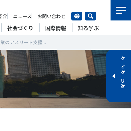
紹介
ニュース
お問い合わせ
社会づくり
国際情報
知る学ぶ
業のアスリート支援...
研究員紹介
研究員
クイックリンク
【動画】スポーツでアクティブ
SSFとできること
アクティブチャレンジ
SSFの英語版WEBサイト
上席特別研究員
ATOR―スポ
自治体／行政機関の方へ
なまちづくり
康寿命
＃障害者スポーツ
＃スポーツ基本計画
特別研究員
SSFとできること
スポーツ・ライフデータ
SSFとできること
新たな地域スポーツプラットフォーム
自治体／行政機関の方へ
研究機関／競技団体の方へ
RSMO 地域スポーツ運営組織
運動部活動の実態と地域展開・
SSFとできること
ポーツ
SSFとできること
運動部活動の実態と地域展開・
地域移行
研究機関／競技団体の方へ
学生／大学生の方へ
地域移行
新たな地域スポーツプラットフォーム
SSFとできること
RSMO 地域スポーツ運営組織
学生／大学生の方へ