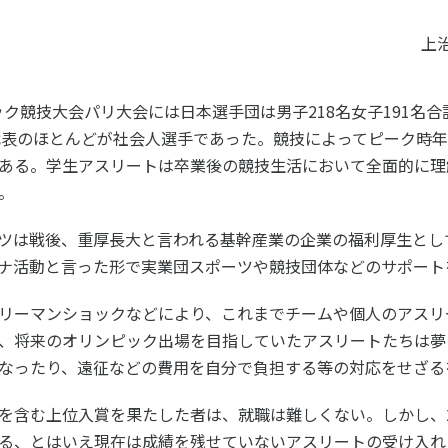
ツ白書
政策提言
上
ツによるまちづくり
スポーツ・ガバナンス
スポーツ
ック競技大会パリ大会には日本選手団は男子
社会づくり
218
名女子
191
名合
代表のほとんどが社会人選手であった。競技によってピーク時
アクティブシティ
ある。学生アスリートは卒業後の競技生活において全面的に理
自治体との連携
。
各教育機関との連携
スポーツ振興団体との連携
ツは戦後、重厚長大と言われる基幹産業の企業の福利厚生とし
セミナー
機関との連携
SPORT POLICY I
【動画】スポーツでアクティブなま
ナ活動と言った形で実業団スポーツや競技団体などのサポート
スポーツ政策の『卵
チャレンジデー
】スポーツでアクティブ
リーマンショックなどにより、これまでチームや個人のアスリ
スポーツアカデミー
づくり
スポーツ 歴史の検
、将来のオリンピック出場を目指していたアスリートたちは夢
SSF BOOKS
なったり、遠征などの費用を自分で負担する等の対応をせざる
を含む上位入賞を果たした者は、就職は難しくない。しかし、
る、とはいえ現在は成績を残せていないアスリートの受け入れ