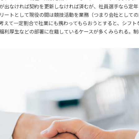
が出なければ契約を更新しなければ済むが、社員選手なら定年
リートとして現役の間は競技活動を業務（
つまり会社としての
ニュース
考えて一定割合で社業にも携わってもらおうとすると、シフト
お問い合わせ・お申し込み
福利厚生などの部署に在籍しているケースが多くみられる。制
メールマガジン
「SSFニュース」
会員登録