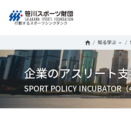
行動するスポーツシンクタンク
財団情報
研究員紹介
調査・研究
社会づくり
国際情報
知る学ぶ
知る学ぶ
Search
About
Researcher
Think Tank
Do Tank
International information
Knowledge
スポ
運動
Mission＆Visionの達成に向けさまざまな
自治体・スポーツ組織・企業・教育機関等と連携
「スポーツ・フォー・オール」の理念を共有する
日本のスポーツ政策についての論考、部
企業のアスリート支
スポ
移行
研究調査活動を行います。客観的な分
ツ推進計画の策定やスポーツ振興、地域課題の解
日本国外の組織との連携、国際会議での研究成果
活動やこどもの運動実施率などのスポー
＃誰が子どものスポーツをささえるのか
政策
スポ
析・研究に基づく実現性のある政策提言
る取り組みを共同で実践しています。
を行います。また、諸外国のスポーツ政策の比較
ツ界の諸問題に関するコラム、スポーツ
子ど
SPO
につなげています。
報収集に積極的に取り組んでいます。
史に残る貴重な証言など、様々な読み物
＃競技人口
＃高齢者スポーツ
＃差
障害
障害
SPORT POLICY INCUBATOR
コンテンツを作成し、スポーツの果たす
スポ
誰も
ツの
べき役割を考察しています。
スポ