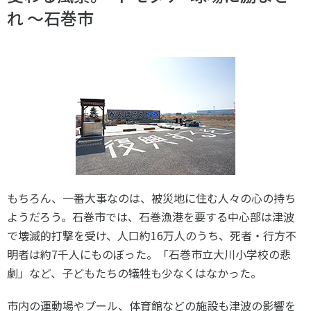
スポーツライフ・データ
れ ～石巻市
お問い合わせ・お申し込み
スポーツ白書
政策提言
子どものスポーツ
障害者スポーツ
スポーツによるまちづくり
スポーツ・ガバナンス
スポーツボランティア
メールマガジン
アクセス
「SSFニュース」
スポーツ政策・予算
会員登録
もちろん、一番大事なのは、被災地に住む人々の心の持ち
健康とスポーツ
ようだろう。石巻市では、石巻漁港を要する中心部は津波
で壊滅的打撃を受け、人口約16万人のうち、死者・行方不
社会づくり
明者は約7千人にものぼった。「石巻市立大川小学校の悲
劇」など、子どもたちの犠牲も少なくはなかった。
個人情報保護方針
自治体との連携
市内の運動場やプール、体育館などの施設も津波の影響を
ソーシャルメディア運営方針