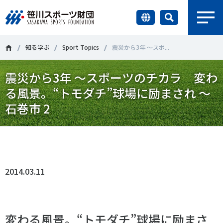
earch
財団情報
知る学ぶ
Sport Topics
震災から3年 ～スポ...
震災から3年 ～スポーツのチカラ 変わ
研究員紹介
＃誰が子どものスポーツをささえるのか
＃部活動
る風景。“トモダチ”球場に励まされ ～
調査・研究
石巻市 2
＃アクティブなまちづくり
＃日本人の身体活動と健康寿命
社会づくり
＃障害者スポーツ
＃スポーツ基本計画
＃競技人口
Tweet
シェア
＃高齢者スポーツ
＃差別とダイバーシティ
国際情報
2014.03.11
知る学ぶ
調査・研究
ニュース
変わる風景。“トモダチ”球場に励まさ