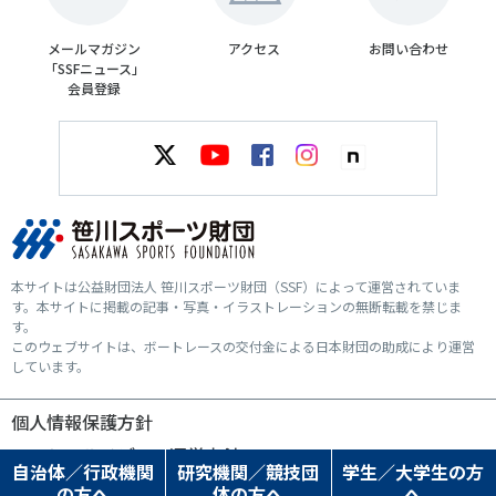
メールマガジン
アクセス
お問い合わせ
「SSFニュース」
会員登録
本サイトは公益財団法人 笹川スポーツ財団（SSF）によって運営されていま
す。本サイトに掲載の記事・写真・イラストレーションの無断転載を禁じま
す。
このウェブサイトは、ボートレースの交付金による日本財団の助成により運営
しています。
個人情報保護方針
ソーシャルメディア運営方針
自治体／行政機関
研究機関／競技団
学生／大学生の方
の方へ
体の方へ
へ
© SASAKAWA SPORTS FOUNDATION