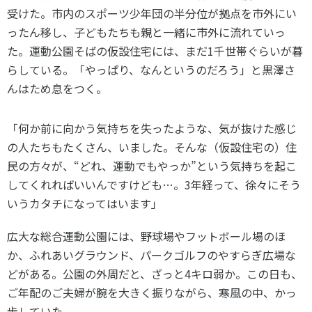
各教育機関との連携
受けた。市内のスポーツ少年団の半分位が拠点を市外にい
© 2020 SASAK
スポーツ振興団体との連携
ったん移し、子どもたちも親と一緒に市外に流れていっ
た。運動公園そばの仮設住宅には、まだ1千世帯ぐらいが暮
【動画】スポーツでアクティブなまちづくり
らしている。「やっぱり、なんというのだろう」と黒澤さ
んはため息をつく。
知る学ぶ
「何か前に向かう気持ちを失ったような、気が抜けた感じ
の人たちもたくさん、いました。そんな（仮設住宅の）住
SPORT POLICY INCUBATOR ―スポーツ政策の『卵』 ―
民の方々が、“どれ、運動でもやっか”という気持ちを起こ
Sport Topics
してくれればいいんですけども…。3年経って、徐々にそう
スポーツ 歴史の検証
いうカタチになってはいます」
スポーツ辞典
SSF BOOKS
広大な総合運動公園には、野球場やフットボール場のほ
か、ふれあいグラウンド、パークゴルフのやすらぎ広場な
どがある。公園の外周だと、ざっと4キロ弱か。この日も、
ご年配のご夫婦が腕を大きく振りながら、寒風の中、かっ
歩していた。