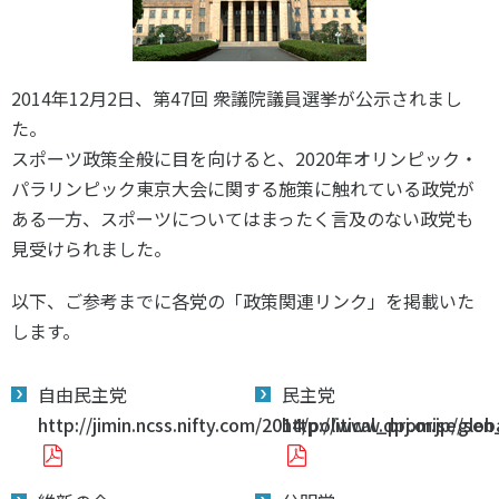
スポーツライフ・データ
お問い合わせ・お申し込み
スポーツ白書
政策提言
2014年12月2日、第47回 衆議院議員選挙が公示されまし
子どものスポーツ
た。
障害者スポーツ
スポーツ政策全般に目を向けると、2020年オリンピック・
スポーツによるまちづくり
パラリンピック東京大会に関する施策に触れている政党が
ある一方、スポーツについてはまったく言及のない政党も
スポーツ・ガバナンス
見受けられました。
スポーツボランティア
メールマガジン
アクセス
「SSFニュース」
スポーツ政策・予算
以下、ご参考までに各党の「政策関連リンク」を掲載いた
会員登録
健康とスポーツ
します。
自由民主党
民主党
社会づくり
http://jimin.ncss.nifty.com/2014/political_promise/s
http://www.dpj.or.jp/glo
個人情報保護方針
自治体との連携
ソーシャルメディア運営方針