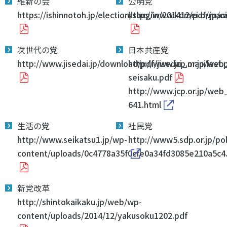
維新の会
公明党
各教育機関との連携
https://ishinnotoh.jp/election/shugiin/201412/pdf/mani
http://www.komei.or.jp/
© 2020 SASAK
スポーツ振興団体との連携
【動画】スポーツでアクティブなまちづくり
次世代の党
日本共産党
http://www.jisedai.jp/download/pdf/jisedai_manifest.
http://www.jcp.or.jp/we
知る学ぶ
seisaku.pdf
http://www.jcp.or.jp/web
641.html
SPORT POLICY INCUBATOR ―スポーツ政策の『卵』 ―
Sport Topics
生活の党
社民党
http://www.seikatsu1.jp/wp-
http://www5.sdp.or.jp/po
スポーツ 歴史の検証
content/uploads/0c4778a35f0cfe0a34fd3085e210a5c4
スポーツ辞典
SSF BOOKS
新党改革
http://shintokaikaku.jp/web/wp-
content/uploads/2014/12/yakusoku1202.pdf