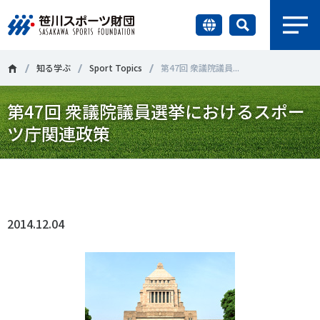
earch
財団情報
知る学ぶ
Sport Topics
第47回 衆議院議員...
第47回 衆議院議員選挙におけるスポー
研究員紹介
＃誰が子どものスポーツをささえるのか
＃部活動
ツ庁関連政策
調査・研究
＃アクティブなまちづくり
＃日本人の身体活動と健康寿命
Tweet
シェア
社会づくり
＃障害者スポーツ
＃スポーツ基本計画
＃競技人口
2014.12.04
＃高齢者スポーツ
＃差別とダイバーシティ
国際情報
知る学ぶ
調査・研究
ニュース