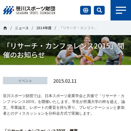
earch
財団情報
ニュース
2014年度
「リサーチ・カンファ...
「リサーチ・カンファレンス2015」開
研究員紹介
＃誰が子どものスポーツをささえるのか
＃部活動
催のお知らせ
調査・研究
＃アクティブなまちづくり
＃日本人の身体活動と健康寿命
社会づくり
＃障害者スポーツ
＃スポーツ基本計画
＃競技人口
2015.02.11
イベント
＃高齢者スポーツ
＃差別とダイバーシティ
国際情報
笹川スポーツ財団では、日本スポーツ産業学会と共催で「リサーチ・カ
ンファレンス2015」を開催いたします。学生が所属大学の枠を超え、論
文、卒業論文、レポートの要旨を持ち寄り、プレゼンテーションと参加
知る学ぶ
者とのディスカッションを分科会方式で実施します。
調査・研究
ニュース