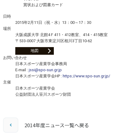
賞状および図書カード
日時
2015年2月11日（祝・水）13：00～17：30
場所
大阪成蹊大学 北館4Ｆ411・412教室、414・415教室
〒533-0007 大阪市東淀川区相川3丁目10-62
地図
お問い合わせ
日本スポーツ産業学会事務局
E-mail :
jssi@spo-sun.gr.jp
日本スポーツ産業学会HP :
https://www.spo-sun.gr.jp/
主催
日本スポーツ産業学会
公益財団法人笹川スポーツ財団
2014年度ニュース一覧へ戻る