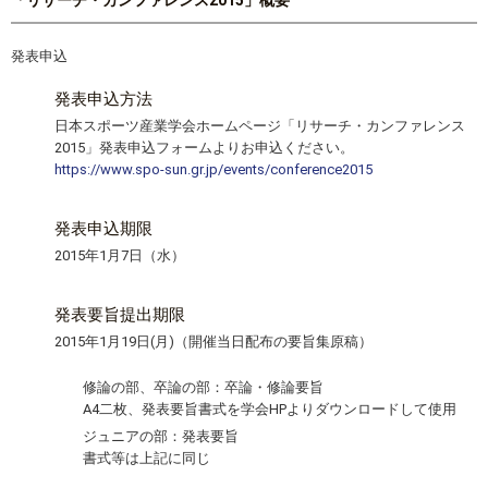
「リサーチ・カンファレンス2015」概要
スポーツライフ・データ
お問い合わせ・お申し込み
スポーツ白書
発表申込
政策提言
発表申込方法
子どものスポーツ
日本スポーツ産業学会ホームページ「リサーチ・カンファレンス
障害者スポーツ
2015」発表申込フォームよりお申込ください。
https://www.spo-sun.gr.jp/events/conference2015
スポーツによるまちづくり
スポーツ・ガバナンス
発表申込期限
スポーツボランティア
メールマガジン
アクセス
2015年1月7日（水）
「SSFニュース」
スポーツ政策・予算
会員登録
健康とスポーツ
発表要旨提出期限
2015年1月19日(月)（開催当日配布の要旨集原稿）
修論の部、卒論の部：卒論・修論要旨
社会づくり
A4二枚、発表要旨書式を学会HPよりダウンロードして使用
ジュニアの部：発表要旨
個人情報保護方針
書式等は上記に同じ
自治体との連携
ソーシャルメディア運営方針