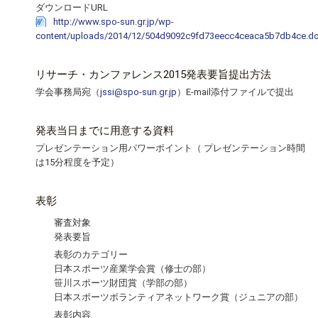
各教育機関との連携
ダウンロードURL
© 2020 SASAK
http://www.spo-sun.gr.jp/wp-
スポーツ振興団体との連携
content/uploads/2014/12/504d9092c9fd73eecc4ceaca5b7db4ce.d
【動画】スポーツでアクティブなまちづくり
リサーチ・カンファレンス2015発表要旨提出方法
学会事務局宛（
jssi@spo-sun.gr.jp
）E-mail添付ファイルで提出
知る学ぶ
発表当日までに用意する資料
プレゼンテーション用パワーポイント（ プレゼンテーション時間
SPORT POLICY INCUBATOR ―スポーツ政策の『卵』 ―
は15分程度を予定）
Sport Topics
スポーツ 歴史の検証
表彰
スポーツ辞典
審査対象
発表要旨
SSF BOOKS
表彰のカテゴリー
日本スポーツ産業学会賞（修士の部）
笹川スポーツ財団賞（学部の部）
日本スポーツボランティアネットワーク賞（ジュニアの部）
表彰内容