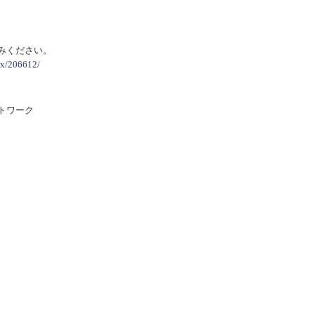
ニュース
みください。
お問い合わせ・お申し込み
ex/206612/
トワーク
メールマガジン
「SSFニュース」
会員登録