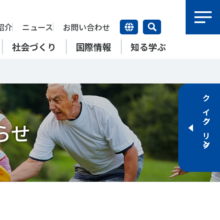
紹介
ニュース
お問い合わせ
社会づくり
国際情報
知る学ぶ
研究員紹介
研究員
クイックリンク
【動画】スポーツでアクティブ
SSFとできること
アクティブチャレンジ
SSFの英語版WEBサイト
上席特別研究員
ATOR―スポ
自治体／行政機関の方へ
なまちづくり
康寿命
＃障害者スポーツ
＃スポーツ基本計画
らせ
特別研究員
SSFとできること
スポーツ・ライフデータ
SSFとできること
新たな地域スポーツプラットフォーム
自治体／行政機関の方へ
研究機関／競技団体の方へ
RSMO 地域スポーツ運営組織
運動部活動の実態と地域展開・
SSFとできること
ポーツ
SSFとできること
運動部活動の実態と地域展開・
地域移行
研究機関／競技団体の方へ
学生／大学生の方へ
地域移行
新たな地域スポーツプラットフォーム
SSFとできること
RSMO 地域スポーツ運営組織
学生／大学生の方へ