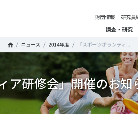
財団情報
研究員
調査・研究
ニュース
2014年度
「スポーツボランティ...
財団情報
ミッション
ーツライフ・データ
部活動の実態と地域展開・地域
アクティブシティ
国際機関との連携
スポーツ・ガバナンス
スポーツ 歴史の検証
し、スポー
国際機関や
理事長挨拶
ーツ白書
自治体との連携
諸外国のスポーツ政策
スポーツボランティア
SPORT POLICY INCUB
決につなが
の発表など
＃部活動
＃アクティブなまちづくり
＃日本人の身体活動と健
ィア研修会」開催のお知
提言
ーツ時事問題
各教育機関との連携
諸外国のスポーツ事情
スポーツ政策・予算
ーツ政策の『卵』―
組織
、研究、情
ものスポーツ
RT TOPICS
スポーツ振興団体との連携
SSF研究員による国際情報コラム
健康とスポーツ
SSF BOOKS
沿革
別とダイバーシティ
者スポーツ
者のスポーツの日常化
セミナー
その他
広報・出版
採用情報
ーツによるまちづくり
がささえやすい子どものスポー
【動画】スポーツでアクティブなまちづくり
調査一覧
投票・クイズ
情報公開
環境づくり
チャレンジデー30年の取り組み
新型コロナウイルスとス
アクセス
ーツ辞典
SSF Guidebook
調査・研究