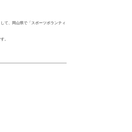
子どものスポーツ
スポーツボランティア
として、岡山県で「スポーツボランティ
国際情報
です。
国際機関との連携
諸外国のスポーツ政策
知る学ぶ
諸外国のスポーツ情報（イギリス）
諸外国のスポーツ情報（ドイツ）
諸外国のスポーツ情報（アメリカ）
NCUBATOR ―
Sport Topics
ちづくり
諸外国のスポーツ情報（カナダ）
』 ―
諸外国のスポーツ情報（ブラジル）
諸外国のスポーツ情報（オーストラリア
証
スポーツ辞典
SSF研究員による国際情報