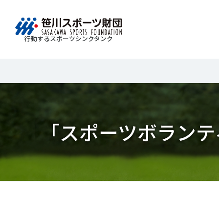
行動するスポーツシンクタンク
財団情報
研究員紹介
調査・研究
社会づくり
国際情報
知る学ぶ
Search
About
Researcher
Think Tank
Do Tank
International information
Knowledge
スポ
運動
Mission＆Visionの達成に向けさまざまな
自治体・スポーツ組織・企業・教育機関等と連携
「スポーツ・フォー・オール」の理念を共有する
日本のスポーツ政策についての論考、部
スポ
移行
研究調査活動を行います。客観的な分
ツ推進計画の策定やスポーツ振興、地域課題の解
日本国外の組織との連携、国際会議での研究成果
活動やこどもの運動実施率などのスポー
＃誰が子どものスポーツをささえるのか
「スポーツボランテ
政策
スポ
析・研究に基づく実現性のある政策提言
る取り組みを共同で実践しています。
を行います。また、諸外国のスポーツ政策の比較
ツ界の諸問題に関するコラム、スポーツ
子ど
SPO
につなげています。
報収集に積極的に取り組んでいます。
史に残る貴重な証言など、様々な読み物
＃競技人口
＃高齢者スポーツ
＃差
障害
障害
コンテンツを作成し、スポーツの果たす
スポ
誰も
ツの
べき役割を考察しています。
スポ