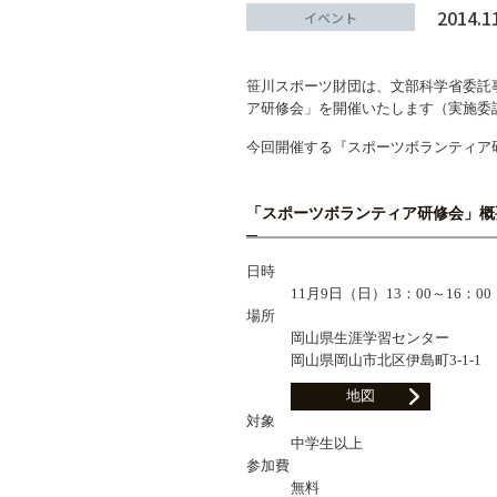
スポーツライフ・データ
スポー
2014.1
イベント
障害者スポーツ
スポー
笹川スポーツ財団は、文部科学省委託
スポーツ政策・予算
健康と
ア研修会」を開催いたします（実施委
今回開催する『スポーツボランティア
社会づくり
「スポーツボランティア研修会」概
日時
自治体との連携
各教育
11月9日（日）13：00～16：00
場所
スポーツ振興団体との連携
【動画
岡山県生涯学習センター
なまち
岡山県岡山市北区伊島町3-1-1
地図
対象
中学生以上
参加費
無料