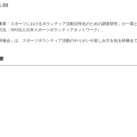
ツ白書
政策提言
1.09
ツによるまちづくり
スポーツ・ガバナンス
事業「スポーツにおけるボランティア活動活性化のための調査研究」の一環
スポーツ
託先：NPO法人日本スポーツボランティアネットワーク）。
社会づくり
研修会』は、スポーツボランティア活動のやりがいや楽しみ方を知る研修会
アクティブシティ
自治体との連携
各教育機関との連携
要
スポーツ振興団体との連携
セミナー
機関との連携
SPORT POLICY I
【動画】スポーツでアクティブなま
スポーツ政策の『卵
チャレンジデー
】スポーツでアクティブ
スポーツアカデミー
づくり
スポーツ 歴史の検
SSF BOOKS