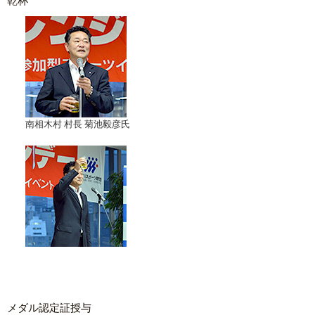
乾杯
南相木村 村長 菊池毅彦氏
メダル認定証授与