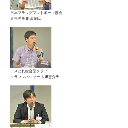
各教育機関との連携
© 2020 SASAK
スポーツ振興団体との連携
日本フラッグフットボール協会
専務理事 町田光氏
【動画】スポーツでアクティブなまちづくり
知る学ぶ
SPORT POLICY INCUBATOR ―スポーツ政策の『卵』 ―
Sport Topics
アスとれ総合型クラブ
クラブマネジャー 大﨑恵介氏
スポーツ 歴史の検証
スポーツ辞典
SSF BOOKS