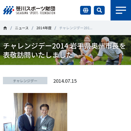
earch
財団情報
ニュース
2014年度
チャレンジデー201...
チャレンジデー2014 岩手県奥州市長を
研究員紹介
＃誰が子どものスポーツをささえるのか
＃部活動
表敬訪問いたしました
調査・研究
＃アクティブなまちづくり
＃日本人の身体活動と健康寿命
社会づくり
＃障害者スポーツ
＃スポーツ基本計画
＃競技人口
2014.07.15
チャレンジデー
＃高齢者スポーツ
＃差別とダイバーシティ
国際情報
知る学ぶ
調査・研究
ニュース