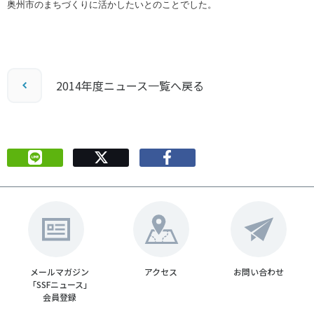
奥州市のまちづくりに活かしたいとのことでした。
各教育機関との連携
© 2020 SASAK
スポーツ振興団体との連携
【動画】スポーツでアクティブなまちづくり
2014年度ニュース一覧へ戻る
知る学ぶ
SPORT POLICY INCUBATOR ―スポーツ政策の『卵』 ―
Sport Topics
スポーツ 歴史の検証
スポーツ辞典
SSF BOOKS
メールマガジン
アクセス
お問い合わせ
「SSFニュース」
会員登録