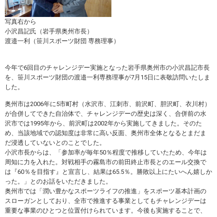
スポーツライフ・データ
お問い合わせ・お申し込み
スポーツ白書
写真右から
小沢昌記氏（岩手県奥州市長）
政策提言
渡邉一利（笹川スポーツ財団 専務理事）
子どものスポーツ
障害者スポーツ
今年で6回目のチャレンジデー実施となった岩手県奥州市の小沢昌記市長
を、笹川スポーツ財団の渡邉一利専務理事が7月15日に表敬訪問いたしま
スポーツによるまちづくり
した。
スポーツ・ガバナンス
奥州市は2006年に5市町村（水沢市、江刺市、前沢町、胆沢町、衣川村）
スポーツボランティア
メールマガジン
アクセス
が合併してできた自治体で、チャレンジデーの歴史は深く、合併前の水
「SSFニュース」
スポーツ政策・予算
沢市では1995年から、前沢町は2002年から実施してきました。そのた
会員登録
め、当該地域での認知度は非常に高い反面、奥州市全体となるとまだま
健康とスポーツ
だ浸透していないとのことでした。
小沢市長からは、「参加率が毎年50％程度で推移していたため、今年は
周知に力を入れた。対戦相手の霧島市の前田終止市長とのエール交換で
は『60％を目指す』と宣言し、結果は65.5％。勝敗以上にたいへん嬉しか
社会づくり
った。」とのお話をいただきました。
奥州市では「潤い豊かなスポーツライフの推進」をスポーツ基本計画の
個人情報保護方針
スローガンとしており、全市で推進する事業としてもチャレンジデーは
自治体との連携
重要な事業のひとつと位置付けられています。今後も実施することで、
ソーシャルメディア運営方針