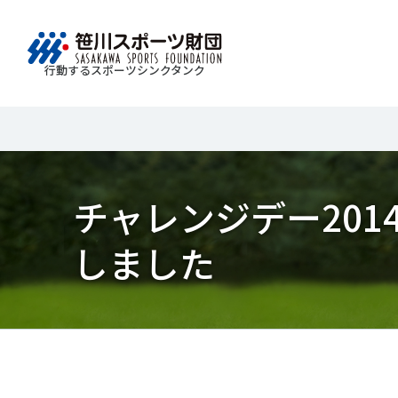
行動するスポーツシンクタンク
財団情報
研究員紹介
調査・研究
社会づくり
国際情報
知る学ぶ
Search
About
Researcher
Think Tank
Do Tank
International information
Knowledge
スポ
運動
Mission＆Visionの達成に向けさまざまな
自治体・スポーツ組織・企業・教育機関等と連携
「スポーツ・フォー・オール」の理念を共有する
日本のスポーツ政策についての論考、部
チャレンジデー201
スポ
移行
研究調査活動を行います。客観的な分
ツ推進計画の策定やスポーツ振興、地域課題の解
日本国外の組織との連携、国際会議での研究成果
活動やこどもの運動実施率などのスポー
＃誰が子どものスポーツをささえるのか
政策
スポ
析・研究に基づく実現性のある政策提言
る取り組みを共同で実践しています。
を行います。また、諸外国のスポーツ政策の比較
ツ界の諸問題に関するコラム、スポーツ
子ど
SPO
しました
につなげています。
報収集に積極的に取り組んでいます。
史に残る貴重な証言など、様々な読み物
＃競技人口
＃高齢者スポーツ
＃差
障害
障害
コンテンツを作成し、スポーツの果たす
スポ
誰も
ツの
べき役割を考察しています。
スポ