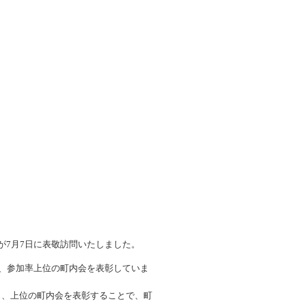
子どものスポーツ
スポーツボランティア
国際情報
国際機関との連携
諸外国のスポーツ政策
知る学ぶ
諸外国のスポーツ情報（イギリス）
諸外国のスポーツ情報（ドイツ）
諸外国のスポーツ情報（アメリカ）
NCUBATOR ―
Sport Topics
ちづくり
諸外国のスポーツ情報（カナダ）
』 ―
諸外国のスポーツ情報（ブラジル）
諸外国のスポーツ情報（オーストラリア
証
スポーツ辞典
SSF研究員による国際情報
が7月7日に表敬訪問いたしました。
で、参加率上位の町内会を表彰していま
し、上位の町内会を表彰することで、町