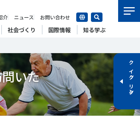
紹介
ニュース
お問い合わせ
社会づくり
国際情報
知る学ぶ
研究員紹介
研究員
クイックリンク
【動画】スポーツでアクティブ
SSFとできること
訪問いた
アクティブチャレンジ
SSFの英語版WEBサイト
上席特別研究員
ATOR―スポ
自治体／行政機関の方へ
なまちづくり
康寿命
＃障害者スポーツ
＃スポーツ基本計画
特別研究員
SSFとできること
スポーツ・ライフデータ
SSFとできること
新たな地域スポーツプラットフォーム
自治体／行政機関の方へ
研究機関／競技団体の方へ
RSMO 地域スポーツ運営組織
運動部活動の実態と地域展開・
SSFとできること
ポーツ
SSFとできること
運動部活動の実態と地域展開・
地域移行
研究機関／競技団体の方へ
学生／大学生の方へ
地域移行
新たな地域スポーツプラットフォーム
SSFとできること
RSMO 地域スポーツ運営組織
学生／大学生の方へ