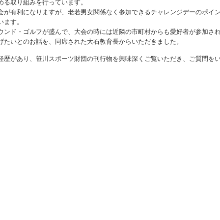
める取り組みを行っています。
会が有利になりますが、老若男女関係なく参加できるチャレンジデーのポイ
います。
ニュース
ウンド・ゴルフが盛んで、大会の時には近隣の市町村からも愛好者が参加さ
げたいとのお話を、同席された大石教育長からいただきました。
お問い合わせ・お申し込み
経歴があり、笹川スポーツ財団の刊行物を興味深くご覧いただき、ご質問を
メールマガジン
「SSFニュース」
会員登録