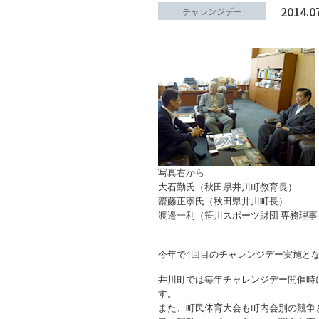
スポーツライフ・データ
スポー
2014.0
チャレンジデー
障害者スポーツ
スポー
スポーツ政策・予算
健康と
社会づくり
写真右から
自治体との連携
各教育
大石勤氏（秋田県井川町教育長）
齋藤正寧氏（秋田県井川町長）
スポーツ振興団体との連携
【動画
渡邉一利（笹川スポーツ財団 専務理事
なまち
今年で4回目のチャレンジデー実施と
井川町では毎年チャレンジデー開催時
す。
また、町民体育大会も町内会別の競争