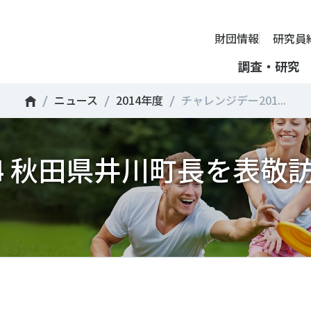
財団情報
研究員
調査・研究
ニュース
2014年度
チャレンジデー201...
財団情報
ミッション
ーツライフ・データ
部活動の実態と地域展開・地域
アクティブシティ
国際機関との連携
スポーツ・ガバナンス
スポーツ 歴史の検証
し、スポー
国際機関や
4 秋田県井川町長を表敬
理事長挨拶
ーツ白書
自治体との連携
諸外国のスポーツ政策
スポーツボランティア
SPORT POLICY INCUB
決につなが
の発表など
＃部活動
＃アクティブなまちづくり
＃日本人の身体活動と健
提言
ーツ時事問題
各教育機関との連携
諸外国のスポーツ事情
スポーツ政策・予算
ーツ政策の『卵』―
組織
、研究、情
ものスポーツ
RT TOPICS
スポーツ振興団体との連携
SSF研究員による国際情報コラム
健康とスポーツ
SSF BOOKS
沿革
別とダイバーシティ
者スポーツ
者のスポーツの日常化
セミナー
その他
広報・出版
採用情報
ーツによるまちづくり
がささえやすい子どものスポー
【動画】スポーツでアクティブなまちづくり
調査一覧
投票・クイズ
情報公開
環境づくり
チャレンジデー30年の取り組み
新型コロナウイルスとス
アクセス
ーツ辞典
SSF Guidebook
調査・研究