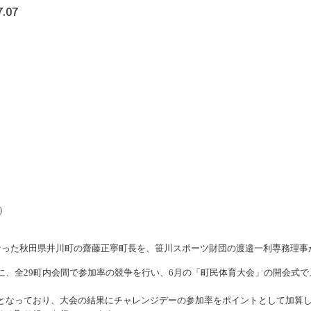
ツ白書
政策提言
7.07
ツによるまちづくり
スポーツ・ガバナンス
スポーツ
社会づくり
アクティブシティ
自治体との連携
各教育機関との連携
スポーツ振興団体との連携
セミナー
機関との連携
SPORT POLICY I
【動画】スポーツでアクティブなま
スポーツ政策の『卵
チャレンジデー
】スポーツでアクティブ
）
スポーツアカデミー
づくり
スポーツ 歴史の検
なった秋田県井川町の齋藤正寧町長を、笹川スポーツ財団の渡邉一利専務理事
SSF BOOKS
に、全29町内会間で参加率の競争を行い、6月の「町民体育大会」の開会式
となっており、大会の結果にチャレンジデーの参加率をポイントとして加算