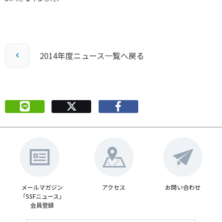
各教育機関との連携
© 2020 SASAK
スポーツ振興団体との連携
【動画】スポーツでアクティブなまちづくり
2014年度ニュース一覧へ戻る
知る学ぶ
SPORT POLICY INCUBATOR ―スポーツ政策の『卵』 ―
Sport Topics
スポーツ 歴史の検証
スポーツ辞典
SSF BOOKS
メールマガジン
アクセス
お問い合わせ
「SSFニュース」
会員登録