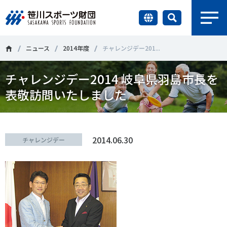
earch
財団情報
ニュース
2014年度
チャレンジデー201...
チャレンジデー2014 岐阜県羽島市長を
研究員紹介
＃誰が子どものスポーツをささえるのか
＃部活動
表敬訪問いたしました
調査・研究
＃アクティブなまちづくり
＃日本人の身体活動と健康寿命
社会づくり
＃障害者スポーツ
＃スポーツ基本計画
＃競技人口
2014.06.30
チャレンジデー
＃高齢者スポーツ
＃差別とダイバーシティ
国際情報
知る学ぶ
調査・研究
ニュース