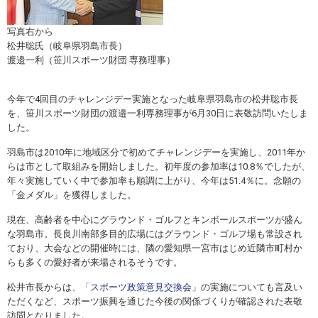
スポーツライフ・データ
お問い合わせ・お申し込み
スポーツ白書
写真右から
松井聡氏（岐阜県羽島市長）
政策提言
渡邉一利（笹川スポーツ財団 専務理事）
子どものスポーツ
障害者スポーツ
今年で4回目のチャレンジデー実施となった岐阜県羽島市の松井聡市長
を、笹川スポーツ財団の渡邉一利専務理事が6月30日に表敬訪問いたしま
スポーツによるまちづくり
した。
スポーツ・ガバナンス
羽島市は2010年に地域区分で初めてチャレンジデーを実施し、2011年か
スポーツボランティア
メールマガジン
アクセス
らは市として取組みを開始しました。初年度の参加率は10.8％でしたが、
「SSFニュース」
スポーツ政策・予算
年々実施していく中で参加率も順調に上がり、今年は51.4％に。念願の
会員登録
「金メダル」を獲得しました。
健康とスポーツ
現在、高齢者を中心にグラウンド・ゴルフとキンボールスポーツが盛ん
な羽島市。長良川南部多目的広場にはグラウンド・ゴルフ場も常設され
ており、大会などの開催時には、隣の愛知県一宮市はじめ近隣市町村か
社会づくり
らも多くの愛好者が来場されるそうです。
松井市長からは、「
スポーツ政策意見交換会
」の実施についても言及い
個人情報保護方針
ただくなど、スポーツ振興を通じた今後の関係づくりが確認された表敬
自治体との連携
ソーシャルメディア運営方針
訪問となりました。