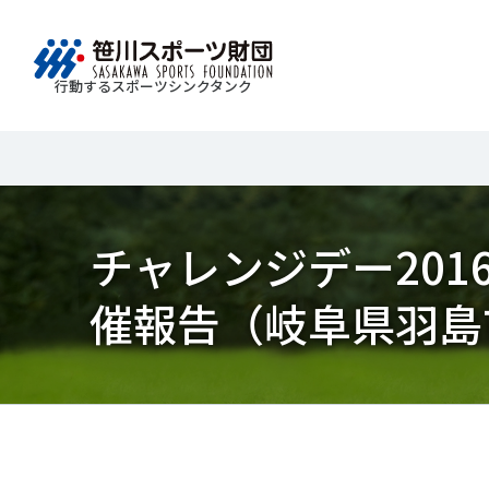
行動するスポーツシンクタンク
財団情報
研究員紹介
調査・研究
社会づくり
国際情報
知る学ぶ
Search
About
Researcher
Think Tank
Do Tank
International information
Knowledge
スポ
運動
Mission＆Visionの達成に向けさまざまな
自治体・スポーツ組織・企業・教育機関等と連携
「スポーツ・フォー・オール」の理念を共有する
日本のスポーツ政策についての論考、部
チャレンジデー20
スポ
移行
研究調査活動を行います。客観的な分
ツ推進計画の策定やスポーツ振興、地域課題の解
日本国外の組織との連携、国際会議での研究成果
活動やこどもの運動実施率などのスポー
＃誰が子どものスポーツをささえるのか
政策
スポ
析・研究に基づく実現性のある政策提言
る取り組みを共同で実践しています。
を行います。また、諸外国のスポーツ政策の比較
ツ界の諸問題に関するコラム、スポーツ
子ど
SPO
催報告（岐阜県羽島
につなげています。
報収集に積極的に取り組んでいます。
史に残る貴重な証言など、様々な読み物
＃競技人口
＃高齢者スポーツ
＃差
障害
障害
コンテンツを作成し、スポーツの果たす
スポ
誰も
ツの
べき役割を考察しています。
スポ