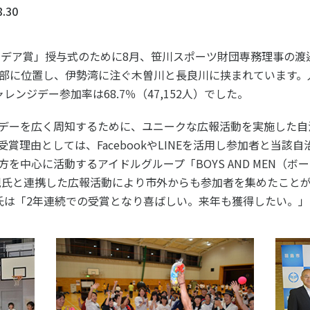
ツ白書
政策提言
8.30
ツによるまちづくり
スポーツ・ガバナンス
アイデア賞」授与式のために8月、笹川スポーツ財団専務理事の渡
スポーツ
に位置し、伊勢湾に注ぐ木曽川と長良川に挟まれています。人口は6
社会づくり
ンジデー参加率は68.7％（47,152人）でした。
アクティブシティ
自治体との連携
デーを広く周知するために、ユニークな広報活動を実施した自
各教育機関との連携
賞理由としては、FacebookやLINEを活用し参加者と当該
スポーツ振興団体との連携
を中心に活動するアイドルグループ「BOYS AND MEN（
セミナー
機関との連携
SPORT POLICY I
規氏と連携した広報活動により市外からも参加者を集めたこと
【動画】スポーツでアクティブなま
スポーツ政策の『卵
チャレンジデー
 氏は「2年連続での受賞となり喜ばしい。来年も獲得したい。
】スポーツでアクティブ
スポーツアカデミー
づくり
スポーツ 歴史の検
SSF BOOKS