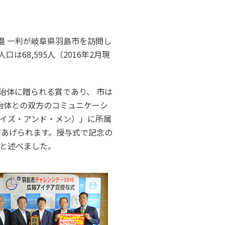
子どものスポーツ
スポーツボランティア
邉 一利が岐阜県羽島市を訪問し
8,595人（2016年2月現
国際情報
国際機関との連携
諸外国のスポーツ政策
治体に贈られる賞であり、 市は
知る学ぶ
諸外国のスポーツ情報（イギリス）
自治体との双方のコミュニケーシ
諸外国のスポーツ情報（ドイツ）
ボーイズ・アンド・メン）」に所属
諸外国のスポーツ情報（アメリカ）
NCUBATOR ―
Sport Topics
があげられます。授与式で記念の
ちづくり
諸外国のスポーツ情報（カナダ）
』 ―
諸外国のスポーツ情報（ブラジル）
」と述べました。
諸外国のスポーツ情報（オーストラリア
証
スポーツ辞典
SSF研究員による国際情報