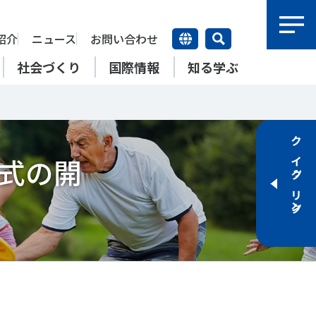
紹介
ニュース
お問い合わせ
社会づくり
国際情報
知る学ぶ
研究員紹介
研究員
クイックリンク
【動画】スポーツでアクティブ
SSFとできること
与式の開
アクティブチャレンジ
SSFの英語版WEBサイト
上席特別研究員
ATOR―スポ
自治体／行政機関の方へ
なまちづくり
康寿命
＃障害者スポーツ
＃スポーツ基本計画
特別研究員
SSFとできること
スポーツ・ライフデータ
SSFとできること
新たな地域スポーツプラットフォーム
自治体／行政機関の方へ
研究機関／競技団体の方へ
RSMO 地域スポーツ運営組織
運動部活動の実態と地域展開・
SSFとできること
ポーツ
SSFとできること
運動部活動の実態と地域展開・
地域移行
研究機関／競技団体の方へ
学生／大学生の方へ
地域移行
新たな地域スポーツプラットフォーム
SSFとできること
RSMO 地域スポーツ運営組織
学生／大学生の方へ