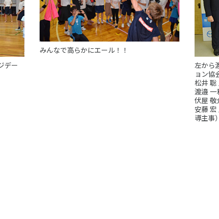
ニュース
お問い合わせ・お申し込み
みんなで高らかにエール！！
ジデー
左から
ョン協
松井 聡
渡邉 
伏屋 
安藤 
導主事
メールマガジン
「SSFニュース」
会員登録