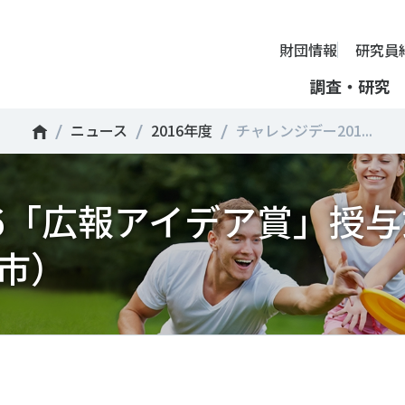
財団情報
研究員
調査・研究
ニュース
2016年度
チャレンジデー201...
財団情報
ミッション
ーツライフ・データ
部活動の実態と地域展開・地域
アクティブシティ
国際機関との連携
スポーツ・ガバナンス
スポーツ 歴史の検証
し、スポー
国際機関や
16「広報アイデア賞」授
理事長挨拶
ーツ白書
自治体との連携
諸外国のスポーツ政策
スポーツボランティア
SPORT POLICY INCUB
決につなが
の発表など
＃部活動
＃アクティブなまちづくり
＃日本人の身体活動と健
提言
ーツ時事問題
各教育機関との連携
諸外国のスポーツ事情
スポーツ政策・予算
ーツ政策の『卵』―
組織
、研究、情
ものスポーツ
RT TOPICS
スポーツ振興団体との連携
SSF研究員による国際情報コラム
健康とスポーツ
SSF BOOKS
市）
沿革
別とダイバーシティ
者スポーツ
者のスポーツの日常化
セミナー
その他
広報・出版
採用情報
ーツによるまちづくり
がささえやすい子どものスポー
【動画】スポーツでアクティブなまちづくり
調査一覧
投票・クイズ
情報公開
環境づくり
チャレンジデー30年の取り組み
新型コロナウイルスとス
アクセス
ーツ辞典
SSF Guidebook
調査・研究