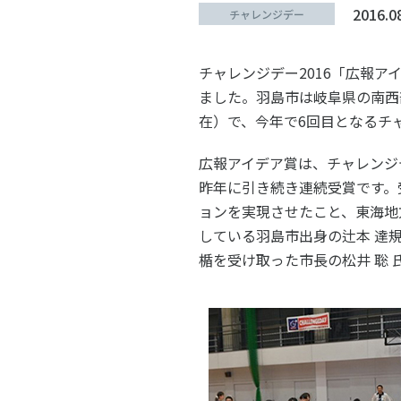
スポーツライフ・データ
スポー
2016.0
チャレンジデー
障害者スポーツ
スポー
チャレンジデー2016「広報
スポーツ政策・予算
健康と
ました。羽島市は岐阜県の南西部
在）で、今年で6回目となるチャレ
広報アイデア賞は、チャレンジ
社会づくり
昨年に引き続き連続受賞です。受
ョンを実現させたこと、東海地方
自治体との連携
各教育
している羽島市出身の辻本 達
楯を受け取った市長の松井 聡
スポーツ振興団体との連携
【動画
なまち