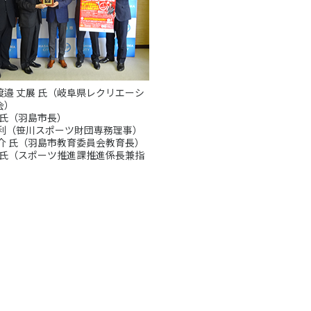
渡邉 丈展 氏（岐阜県レクリエーシ
会）
 氏（羽島市長）
一利（笹川スポーツ財団専務理事）
敬介 氏（羽島市教育委員会教育長）
宏 氏（スポーツ推進課推進係長兼指
）
アクセス
お問い合わせ