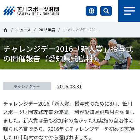
earch
財団情報
ニュース
2016年度
チャレンジデー201...
チャレンジデー2016「新人賞」授与式
研究員紹介
＃誰が子どものスポーツをささえるのか
＃部活動
の開催報告（愛知県飛島村）
調査・研究
＃アクティブなまちづくり
＃日本人の身体活動と健康寿命
社会づくり
＃障害者スポーツ
＃スポーツ基本計画
＃競技人口
2016.08.31
チャレンジデー
＃高齢者スポーツ
＃差別とダイバーシティ
国際情報
チャレンジデー2016「新人賞」授与式のために8月、笹川
スポーツ財団専務理事の渡邉 一利が愛知県飛島村を訪問し
知る学ぶ
ました。新人賞は最も参加率の高かった初実施の自治体に
調査・研究
贈られる賞であり、2016年にチャレンジデーを初めて実施
ニュース
した10市町村のなかから選ばれました。