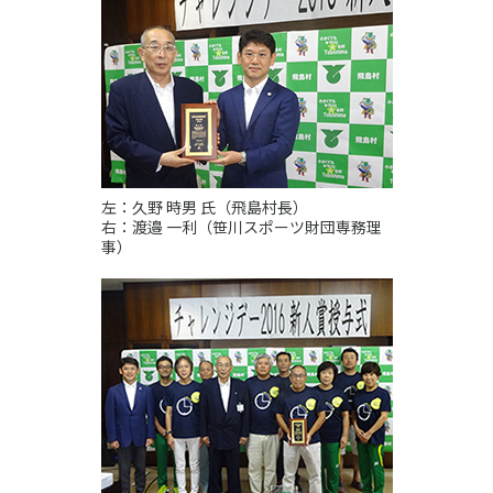
各教育機関との連携
© 2020 SASAK
スポーツ振興団体との連携
【動画】スポーツでアクティブなまちづくり
知る学ぶ
左：久野 時男 氏（飛島村長）
右：渡邉 一利（笹川スポーツ財団専務理
SPORT POLICY INCUBATOR ―スポーツ政策の『卵』 ―
事）
Sport Topics
スポーツ 歴史の検証
スポーツ辞典
SSF BOOKS