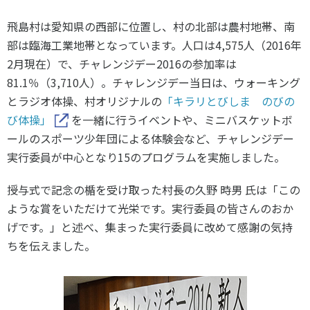
スポーツライフ・データ
飛島村は愛知県の西部に位置し、村の北部は農村地帯、南
お問い合わせ・お申し込み
スポーツ白書
部は臨海工業地帯となっています。人口は4,575人（2016年
政策提言
2月現在）で、チャレンジデー2016の参加率は
子どものスポーツ
81.1％（3,710人）。チャレンジデー当日は、ウォーキング
障害者スポーツ
とラジオ体操、村オリジナルの
「キラリとびしま のびの
スポーツによるまちづくり
び体操」
を一緒に行うイベントや、ミニバスケットボ
スポーツ・ガバナンス
ールのスポーツ少年団による体験会など、チャレンジデー
実行委員が中心となり15のプログラムを実施しました。
スポーツボランティア
メールマガジン
アクセス
「SSFニュース」
スポーツ政策・予算
会員登録
授与式で記念の楯を受け取った村長の久野 時男 氏は「この
健康とスポーツ
ような賞をいただけて光栄です。実行委員の皆さんのおか
げです。」と述べ、集まった実行委員に改めて感謝の気持
ちを伝えました。
社会づくり
個人情報保護方針
自治体との連携
ソーシャルメディア運営方針