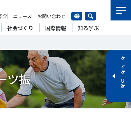
紹介
ニュース
お問い合わせ
社会づくり
国際情報
知る学ぶ
研究員紹介
研究員
クイックリンク
【動画】スポーツでアクティブ
SSFとできること
アクティブチャレンジ
SSFの英語版WEBサイト
上席特別研究員
ATOR―スポ
自治体／行政機関の方へ
なまちづくり
康寿命
＃障害者スポーツ
＃スポーツ基本計画
ーツ振
特別研究員
SSFとできること
スポーツ・ライフデータ
SSFとできること
新たな地域スポーツプラットフォーム
自治体／行政機関の方へ
研究機関／競技団体の方へ
RSMO 地域スポーツ運営組織
運動部活動の実態と地域展開・
SSFとできること
ポーツ
SSFとできること
運動部活動の実態と地域展開・
地域移行
研究機関／競技団体の方へ
学生／大学生の方へ
地域移行
新たな地域スポーツプラットフォーム
SSFとできること
RSMO 地域スポーツ運営組織
学生／大学生の方へ