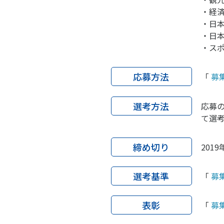
・経
・日本
・日
・スポ
応募方法
「
募
選考方法
応募
て選
締め切り
201
選考基準
「
募
表彰
「
募