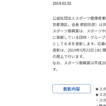
スポーツライフ・データ
スポー
2019.02.01
障害者スポーツ
スポー
公益社団法人スポーツ健康産業
スポーツ政策・予算
健康と
京都港区。会長 原田宗彦）は
スポーツ振興賞は、スポーツや
に貢献している団体・グループ
として６点を表彰します。応募の
社会づくり
表彰は、2019年5月22日 (
の席上で行います。
自治体との連携
各教育
なお、スポーツ振興賞は平成2
す。
スポーツ振興団体との連携
【動画
なまち
表彰内容
★スポ
★スポ
・スポ
・観光