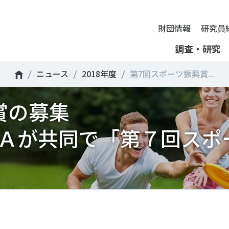
財団情報
研究員
調査・研究
ニュース
2018年度
第7回スポーツ振興賞...
財団情報
賞の募集
ミッション
ーツライフ・データ
部活動の実態と地域展開・地域
アクティブシティ
国際機関との連携
スポーツ・ガバナンス
スポーツ 歴史の検証
し、スポー
国際機関や
理事長挨拶
ーツ白書
自治体との連携
諸外国のスポーツ政策
スポーツボランティア
SPORT POLICY INCUB
決につなが
の発表など
＃部活動
＃アクティブなまちづくり
＃日本人の身体活動と健
Ａが共同で「第７回スポ
提言
ーツ時事問題
各教育機関との連携
諸外国のスポーツ事情
スポーツ政策・予算
ーツ政策の『卵』―
組織
、研究、情
ものスポーツ
RT TOPICS
スポーツ振興団体との連携
SSF研究員による国際情報コラム
健康とスポーツ
SSF BOOKS
沿革
別とダイバーシティ
者スポーツ
者のスポーツの日常化
セミナー
その他
広報・出版
採用情報
ーツによるまちづくり
がささえやすい子どものスポー
【動画】スポーツでアクティブなまちづくり
調査一覧
投票・クイズ
情報公開
環境づくり
チャレンジデー30年の取り組み
新型コロナウイルスとス
アクセス
ーツ辞典
SSF Guidebook
調査・研究