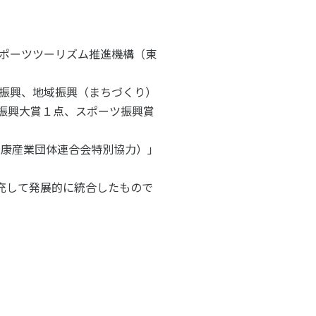
子どものスポーツ
スポーツボランティア
スポーツツーリズム推進機構（東
国際情報
振興、地域振興（まちづくり）
国際機関との連携
振興大賞１点、スポーツ振興賞
諸外国のスポーツ政策
知る学ぶ
諸外国のスポーツ情報（イギリス）
ーツ健康産業団体連合会特別協力）」
諸外国のスポーツ情報（ドイツ）
諸外国のスポーツ情報（アメリカ）
NCUBATOR ―
Sport Topics
充して発展的に統合したもので
ちづくり
諸外国のスポーツ情報（カナダ）
』 ―
諸外国のスポーツ情報（ブラジル）
諸外国のスポーツ情報（オーストラリア
証
スポーツ辞典
SSF研究員による国際情報