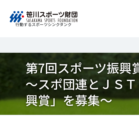
行動するスポーツシンクタンク
財団情報
研究員紹介
調査・研究
社会づくり
国際情報
知る学ぶ
Search
About
Researcher
Think Tank
Do Tank
International information
Knowledge
第7回スポーツ振興
スポ
運動
Mission＆Visionの達成に向けさまざまな
自治体・スポーツ組織・企業・教育機関等と連携
「スポーツ・フォー・オール」の理念を共有する
日本のスポーツ政策についての論考、部
スポ
移行
研究調査活動を行います。客観的な分
ツ推進計画の策定やスポーツ振興、地域課題の解
日本国外の組織との連携、国際会議での研究成果
活動やこどもの運動実施率などのスポー
＃誰が子どものスポーツをささえるのか
～スポ団連とＪＳＴ
政策
スポ
析・研究に基づく実現性のある政策提言
る取り組みを共同で実践しています。
を行います。また、諸外国のスポーツ政策の比較
ツ界の諸問題に関するコラム、スポーツ
子ど
SPO
につなげています。
報収集に積極的に取り組んでいます。
史に残る貴重な証言など、様々な読み物
＃競技人口
＃高齢者スポーツ
＃差
障害
障害
興賞」を募集～
コンテンツを作成し、スポーツの果たす
スポ
誰も
ツの
べき役割を考察しています。
スポ