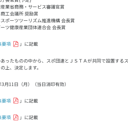
済産業省商務・サービス審議官賞
商工会議所 奨励賞
ニュース
本スポーツツーリズム推進機構 会長賞
お問い合わせ・お申し込み
ーツ健康産業団体連合会 会長賞
集要項
」に記載
のあったものの中から、スポ団連とＪＳＴＡが共同で設置する
考の上、決定します。
9年3月11日（月）（当日消印有効）
メールマガジン
「SSFニュース」
会員登録
集要項
」に記載
集要項
」に記載