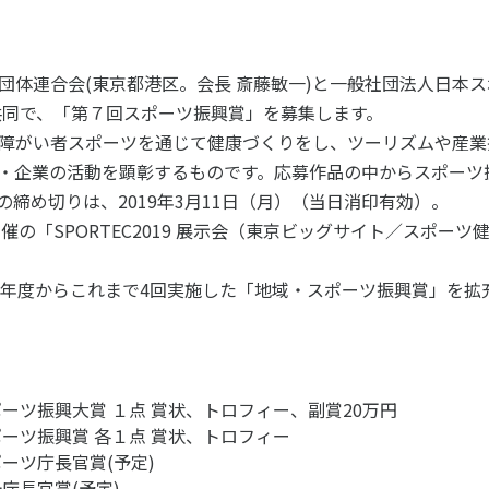
ツ白書
政策提言
ツによるまちづくり
スポーツ・ガバナンス
団体連合会(東京都港区。会長 斎藤敏一)と一般社団法人日本
スポーツ
共同で、「第７回スポーツ振興賞」を募集します。
社会づくり
障がい者スポーツを通じて健康づくりをし、ツーリズムや産業
アクティブシティ
・企業の活動を顕彰するものです。応募作品の中からスポーツ
自治体との連携
締め切りは、2019年3月11日（月）（当日消印有効）。
各教育機関との連携
水) 開催の「SPORTEC2019 展示会（東京ビッグサイト／スポ
スポーツ振興団体との連携
セミナー
機関との連携
SPORT POLICY I
0年度からこれまで4回実施した「地域・スポーツ振興賞」を拡
【動画】スポーツでアクティブなま
スポーツ政策の『卵
チャレンジデー
】スポーツでアクティブ
スポーツアカデミー
づくり
スポーツ 歴史の検
SSF BOOKS
ーツ振興大賞 １点 賞状、トロフィー、副賞20万円
ーツ振興賞 各１点 賞状、トロフィー
ーツ庁長官賞(予定)
庁長官賞(予定)