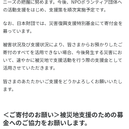
ニーズの把握に努めます。今後、NPOボランティア団体へ
スポーツライフ・データ
の活動支援をはじめ、支援策を順次実施予定です。
お問い合わせ・お申し込み
スポーツ白書
政策提言
なお、日本財団では、災害復興支援特別基金にて寄付金を
子どものスポーツ
募っています。
障害者スポーツ
被害状況及び支援状況により、皆さまからお預かりしたご
スポーツによるまちづくり
寄付のすべてを活用できない場合、今後発生する災害にお
スポーツ・ガバナンス
いて、速やかに被災地で支援活動を行う際の支援金として
スポーツボランティア
活用させていただきます。
メールマガジン
アクセス
「SSFニュース」
スポーツ政策・予算
会員登録
皆さまのあたたかいご支援をどうかよろしくお願いいたし
健康とスポーツ
ます。
社会づくり
＜ご寄付のお願い＞被災地支援のための募
個人情報保護方針
金へのご協力をお願いします。
自治体との連携
ソーシャルメディア運営方針