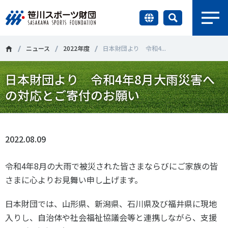
earch
財団情報
ニュース
2022年度
日本財団より 令和4...
日本財団より 令和4年8月大雨災害へ
研究員紹介
＃誰が子どものスポーツをささえるのか
＃部活動
の対応とご寄付のお願い
調査・研究
＃アクティブなまちづくり
＃日本人の身体活動と健康寿命
社会づくり
＃障害者スポーツ
＃スポーツ基本計画
＃競技人口
2022.08.09
＃高齢者スポーツ
＃差別とダイバーシティ
国際情報
令和4年8月の大雨で被災された皆さまならびにご家族の皆
さまに心よりお見舞い申し上げます。
知る学ぶ
調査・研究
日本財団では、山形県、新潟県、石川県及び福井県に現地
入りし、自治体や社会福祉協議会等と連携しながら、支援
ニュース