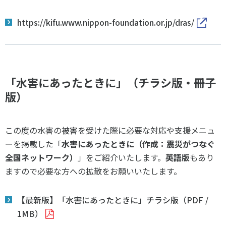
各教育機関との連携
© 2020 SASAK
スポーツ振興団体との連携
https://kifu.www.nippon-foundation.or.jp/dras/
【動画】スポーツでアクティブなまちづくり
知る学ぶ
「水害にあったときに」（チラシ版・冊子
版）
SPORT POLICY INCUBATOR ―スポーツ政策の『卵』 ―
Sport Topics
この度の水害の被害を受けた際に必要な対応や支援メニュ
スポーツ 歴史の検証
ーを掲載した「
水害にあったときに（作成：震災がつなぐ
スポーツ辞典
全国ネットワーク）
」をご紹介いたします。
英語版
もあり
SSF BOOKS
ますので必要な方への拡散をお願いいたします。
【最新版】「水害にあったときに」チラシ版（PDF /
1MB）