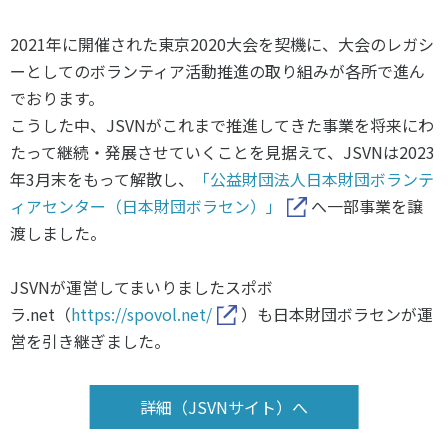
スポーツライフ・データ
お問い合わせ・お申し込み
スポーツ白書
2021年に開催された東京2020大会を契機に、大会のレガシ
ーとしてのボランティア活動推進の取り組みが各所で進ん
政策提言
でおります。
子どものスポーツ
こうした中、JSVNがこれまで推進してきた事業を将来にわ
障害者スポーツ
たって継続・発展させていくことを見据えて、JSVNは2023
スポーツによるまちづくり
年3月末をもって解散し、
「公益財団法人日本財団ボランテ
スポーツ・ガバナンス
ィアセンター（日本財団ボラセン）」
へ一部事業を譲
スポーツボランティア
渡しました。
メールマガジン
アクセス
「SSFニュース」
スポーツ政策・予算
会員登録
JSVNが運営してまいりましたスポボ
健康とスポーツ
ラ.net（
https://spovol.net/
）も日本財団ボラセンが運
営を引き継ぎました。
社会づくり
詳細（JSVNサイト）へ
個人情報保護方針
自治体との連携
ソーシャルメディア運営方針