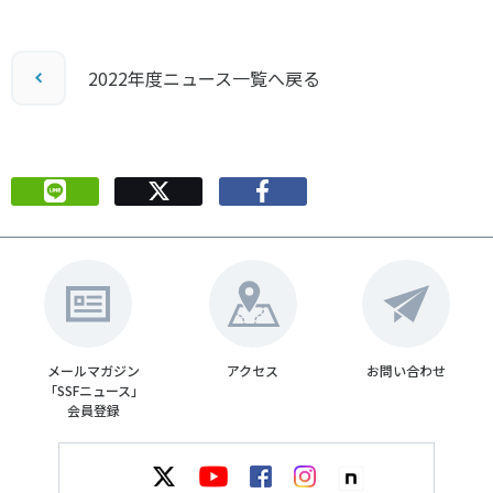
各教育機関との連携
© 2020 SASAK
スポーツ振興団体との連携
2022年度ニュース一覧へ戻る
【動画】スポーツでアクティブなまちづくり
知る学ぶ
SPORT POLICY INCUBATOR ―スポーツ政策の『卵』 ―
Sport Topics
スポーツ 歴史の検証
スポーツ辞典
SSF BOOKS
メールマガジン
アクセス
お問い合わせ
「SSFニュース」
会員登録