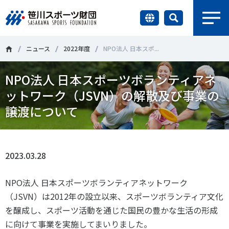
earch
財団情報
ニュース
2022年度
NPO法人 日本スポ...
NPO法人 日本スポーツボランティアネ
研究員紹介
＃誰が子どものスポーツをささえるのか
＃部活動
ットワーク（JSVN）の解散及び事業の
調査・研究
譲渡について
＃アクティブなまちづくり
＃日本人の身体活動と健康寿命
社会づくり
＃障害者スポーツ
＃スポーツ基本計画
＃競技人口
2023.03.28
＃高齢者スポーツ
＃差別とダイバーシティ
国際情報
NPO法人 日本スポーツボランティアネットワーク
知る学ぶ
（JSVN）は2012年の設立以来、スポーツボランティア文化
調査・研究
を醸成し、スポーツ活動を通じた国民の豊かな生活の形成
ニュース
に向けて事業を実施してまいりました。