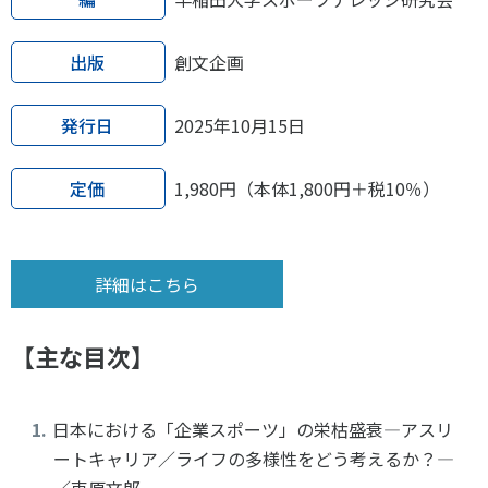
各教育機関との連携
© 2020 SASAK
スポーツ振興団体との連携
出版
創文企画
【動画】スポーツでアクティブなまちづくり
発行日
2025年10月15日
知る学ぶ
定価
1,980円（本体1,800円＋税10％）
SPORT POLICY INCUBATOR ―スポーツ政策の『卵』 ―
Sport Topics
詳細はこちら
スポーツ 歴史の検証
スポーツ辞典
【主な目次】
SSF BOOKS
日本における「企業スポーツ」の栄枯盛衰―アスリ
ートキャリア／ライフの多様性をどう考えるか？―