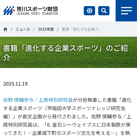
earch
財団情報
ニュース
2025年度
書籍「進化する企業ス...
書籍「進化する企業スポーツ」のご紹
研究員紹介
＃誰が子どものスポーツをささえるのか
＃部活動
介
調査・研究
＃アクティブなまちづくり
＃日本人の身体活動と健康寿命
社会づくり
＃障害者スポーツ
＃スポーツ基本計画
＃競技人口
2025.11.19
＃高齢者スポーツ
＃差別とダイバーシティ
国際情報
佐野 慎輔参与／上席特別研究員
が分担執筆した書籍「進化
する企業スポーツ（早稲田大学スポーツナレッジ研究会
知る学ぶ
編）」が創文企画から発行されました。佐野 慎輔参与／上
調査・研究
席特別研究員は、「6. 釜石シーウェイブスに日本製鉄が戻
ニュース
ってきた！―企業城下町のスポーツ文化を考える―」を執