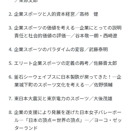
／束原文郎
企業スポーツと人的資本経営／高柿 健
企業スポーツの価値を考える―企業にとっての説明
責任と社会的価値の評価―／谷本敬一朗・西崎遼
企業スポーツのパラダイムの変容／武藤泰明
エリート企業スポーツの定義の再考／佐藤晋太郎
釜石シーウェイブスに日本製鉄が戻ってきた！―企
業城下町のスポーツ文化を考える―／佐野慎輔
東日本大震災と東京電力のスポーツ／大後茂雄
企業の支援により発展を遂げた日本女子バレーボー
ル―「日本の頂点＝世界の頂点」―／ヨーコ・ゼッ
ターランド