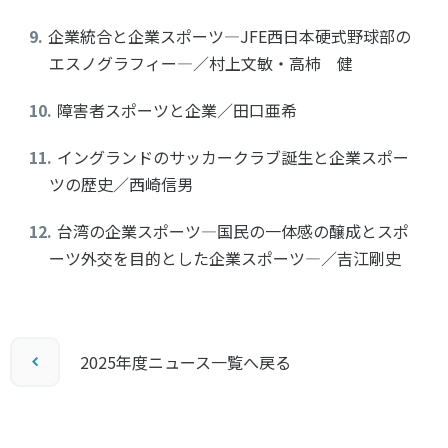
企業統合と企業スポーツ―JFE西日本硬式野球部の
エスノグラフィー―／村上文敏・高柿 健
障害者スポーツと企業／田口亜希
イングランドのサッカークラブ誕生と企業スポー
ツの歴史／西崎信男
台湾の企業スポーツ―国民の一体感の醸成とスポ
ーツ外交を目的とした企業スポーツ―／吉江剛史
2025年度ニュース一覧へ戻る