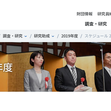
財団情報
研究員
調査・研究
調査・研究
研究助成
2019年度
スケジュール 201
財団情報
ミッション
ーツライフ・データ
部活動の実態と地域展開・地域
アクティブシティ
国際機関との連携
スポーツ・ガバナンス
スポーツ 歴史の検証
し、スポー
国際機関や
理事長挨拶
ーツ白書
自治体との連携
諸外国のスポーツ政策
スポーツボランティア
SPORT POLICY INCUB
決につなが
の発表など
＃部活動
＃アクティブなまちづくり
＃日本人の身体活動と健
年度
提言
ーツ時事問題
各教育機関との連携
諸外国のスポーツ事情
スポーツ政策・予算
ーツ政策の『卵』―
組織
、研究、情
ものスポーツ
RT TOPICS
スポーツ振興団体との連携
SSF研究員による国際情報コラム
健康とスポーツ
SSF BOOKS
沿革
別とダイバーシティ
者スポーツ
者のスポーツの日常化
セミナー
その他
広報・出版
採用情報
ーツによるまちづくり
がささえやすい子どものスポー
【動画】スポーツでアクティブなまちづくり
調査一覧
投票・クイズ
情報公開
環境づくり
チャレンジデー30年の取り組み
新型コロナウイルスとス
アクセス
ーツ辞典
SSF Guidebook
調査・研究