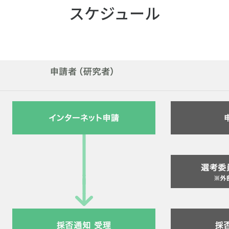
ツ白書
政策提言
スケジュール
ツによるまちづくり
スポーツ・ガバナンス
スポーツ
社会づくり
アクティブシティ
自治体との連携
各教育機関との連携
スポーツ振興団体との連携
セミナー
機関との連携
SPORT POLICY I
【動画】スポーツでアクティブなま
スポーツ政策の『卵
チャレンジデー
】スポーツでアクティブ
スポーツアカデミー
づくり
スポーツ 歴史の検
SSF BOOKS