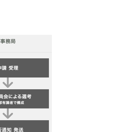
子どものスポーツ
スポーツボランティア
国際情報
国際機関との連携
諸外国のスポーツ政策
知る学ぶ
諸外国のスポーツ情報（イギリス）
諸外国のスポーツ情報（ドイツ）
諸外国のスポーツ情報（アメリカ）
NCUBATOR ―
Sport Topics
ちづくり
諸外国のスポーツ情報（カナダ）
』 ―
諸外国のスポーツ情報（ブラジル）
諸外国のスポーツ情報（オーストラリア
証
スポーツ辞典
SSF研究員による国際情報