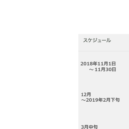
スポーツライフ・データ
スポー
障害者スポーツ
スポー
スポーツ政策・予算
健康と
社会づくり
自治体との連携
各教育
スポーツ振興団体との連携
【動画
なまち