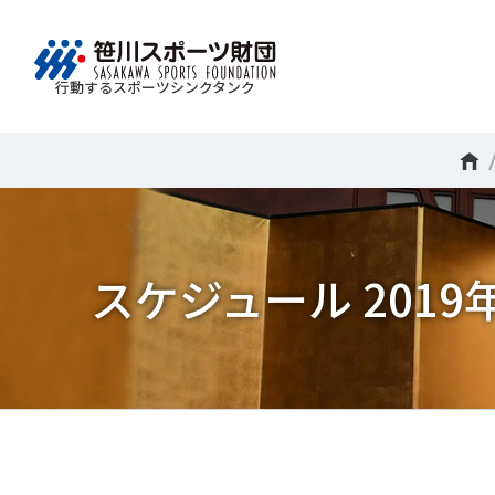
行動するスポーツシンクタンク
財団情報
研究員紹介
調査・研究
社会づくり
国際情報
知る学ぶ
Search
About
Researcher
Think Tank
Do Tank
International information
Knowledge
スポ
運動
Mission＆Visionの達成に向けさまざまな
自治体・スポーツ組織・企業・教育機関等と連携
「スポーツ・フォー・オール」の理念を共有する
日本のスポーツ政策についての論考、部
スポ
移行
研究調査活動を行います。客観的な分
ツ推進計画の策定やスポーツ振興、地域課題の解
日本国外の組織との連携、国際会議での研究成果
活動やこどもの運動実施率などのスポー
＃誰が子どものスポーツをささえるのか
スケジュール 2019
政策
スポ
析・研究に基づく実現性のある政策提言
る取り組みを共同で実践しています。
を行います。また、諸外国のスポーツ政策の比較
ツ界の諸問題に関するコラム、スポーツ
子ど
SPO
につなげています。
報収集に積極的に取り組んでいます。
史に残る貴重な証言など、様々な読み物
＃競技人口
＃高齢者スポーツ
＃差
障害
障害
コンテンツを作成し、スポーツの果たす
スポ
誰も
ツの
べき役割を考察しています。
スポ