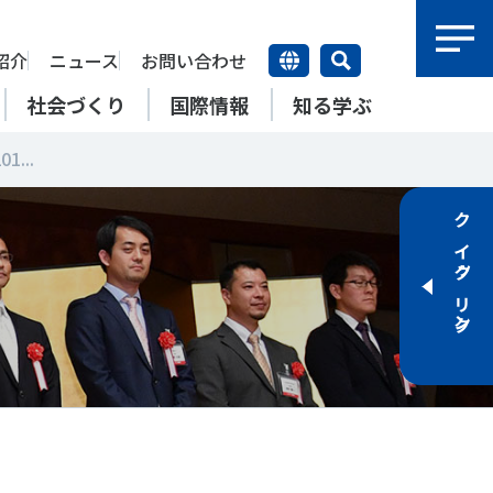
紹介
ニュース
お問い合わせ
社会づくり
国際情報
知る学ぶ
...
研究員紹介
研究員
クイックリンク
【動画】スポーツでアクティブ
SSFとできること
アクティブチャレンジ
SSFの英語版WEBサイト
上席特別研究員
ATOR―スポ
自治体／行政機関の方へ
なまちづくり
康寿命
＃障害者スポーツ
＃スポーツ基本計画
特別研究員
SSFとできること
スポーツ・ライフデータ
SSFとできること
新たな地域スポーツプラットフォーム
自治体／行政機関の方へ
研究機関／競技団体の方へ
RSMO 地域スポーツ運営組織
運動部活動の実態と地域展開・
SSFとできること
ポーツ
SSFとできること
運動部活動の実態と地域展開・
地域移行
研究機関／競技団体の方へ
学生／大学生の方へ
地域移行
新たな地域スポーツプラットフォーム
SSFとできること
RSMO 地域スポーツ運営組織
学生／大学生の方へ