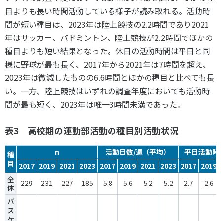
目よりも長い時間活動している様子が読み取れる。活動時
間が短い種目は、
2023
年は陸上競技の
2.2
時間であり
2021
年はサッカー、バドミントン、陸上競技が
2.2
時間でほかの
種目よりも短い結果となった。休日の活動時間は平日と同
様に野球が最も長く、
2017
年から
2021
年は
7
時間を超え、
2023
年は微減したものの
6.6
時間とほかの種目と比べても長
い。一方、陸上競技はいずれの調査年度においても活動時
間が最も短く、
2023
年は唯一
3
時間未満であった。
表3 高校期の運動部活動の種目別活動状況
n
活動日数/週（平均）
平日活動時
種
目
2017
2019
2021
2023
2017
2019
2021
2023
2017
2019
全
229
231
227
185
5.8
5.6
5.2
5.2
2.7
2.6
体
バ
ス
ケ