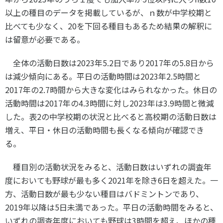
以上の種目のデータを掲載しているが、ｎ数が中学校期と
比べても少なく、
20
を下回る種目もあるため結果の解釈に
は留意が必要である。
全体の活動日数は
2023
年
5.2
日であり
2017
年の
5.8
日から
は減少傾向にある。平日の活動時間は
2023
年
2.5
時間と
2017
年の
2.7
時間から大きな変化はみられなかった。休日の
活動時間は
2017
年の
4.3
時間に対し
2023
年は
3.9
時間と微減
した。表
2
の中学校期の状況と比べると高校期の活動日数は
増え、平日・休日の活動時間も長くなる傾向が確認でき
る。
種目別の活動状況をみると、活動日数はいずれの調査年
度においても野球が最も多く
2021
年を除き
6
日を超えた。一
方、活動日数が最も少ない種目はバドミントンであり、
2019
年以降は
5
日未満であった。平日の活動時間をみると、
いずれの調査年度においても野球は
3
時間を超え、ほかの種