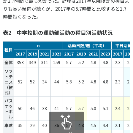
が
2.7
時間で最も短かった。野球は
2017
年以降ほかの種目よ
りも長い傾向が続くが、
2017
年の
5.7
時間と比較すると
1.7
時間短くなった。
表2 中学校期の運動部活動の種目別活動状況
n
活動日数/週（平均）
平日活動
種目
2017
2019
2021
2023
2017
2019
2021
2023
2017
201
全体
353
349
311
259
5.7
5.2
4.8
4.8
2.3
2.2
ソフ
トテ
52
52
34
44
5.8
5.2
4.8
4.8
2.3
2.1
ニス
（軟
式）
バス
ケッ
50
46
38
41
5.7
5.7
5.0
5.1
2.4
2.5
トボ
ール
卓球
35
29
40
36
5.6
4.8
4.5
4.4
2.1
2.2