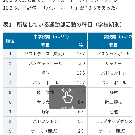
各教育機関との連携
11.2％、「野球」「バレーボール」が7.8％であった。
© 2020 SASAK
スポーツ振興団体との連携
【動画】スポーツでアクティブなまちづくり
表1 所属している運動部活動の種目（学校期別）
中学校期（n=251）
高校期（n=179
順位
種目
％
種目
知る学ぶ
1
ソフトテニス（軟式）
16.7
バスケットボール
2
バスケットボール
15.9
サッカー
SPORT POLICY INCUBATOR ―スポーツ政策の『卵』 ―
3
卓球
13.5
バドミントン
Sport Topics
4
バレーボール
12.7
バレーボール
スポーツ 歴史の検証
スポーツ辞典
5
陸上競技
10.4
野球
SSF BOOKS
6
サッカー
8.4
陸上競技
scrollable
7
野球
6.8
弓道
8
バドミントン
5.6
ヒップホップダンス
9
テニス（硬式）
2.0
テニス（硬式）