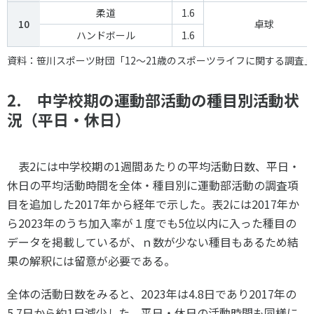
柔道
1.6
10
卓球
ハンドボール
1.6
資料：笹川スポーツ財団「12～21歳のスポーツライフに関する調査」2
2. 中学校期の運動部活動の種目別活動状
況（平日・休日）
表
2
には中学校期の
1
週間あたりの平均活動日数、平日・
休日の平均活動時間を全体・種目別に運動部活動の調査項
目を追加した
2017
年から経年で示した。表
2
には
2017
年か
ら
2023
年のうち加入率が１度でも
5
位以内に入った種目の
データを掲載しているが、ｎ数が少ない種目もあるため結
果の解釈には留意が必要である。
全体の活動日数をみると、
2023
年は
4.8
日であり
2017
年の
5.7
日から約
1
日減少した。平日・休日の活動時間も同様に