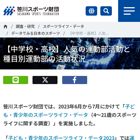
earch
調査・研究
スポーツライフ・データ
財団情報
データでみる日本のスポーツ
【中学校・高校】人気...
【中学校・高校】人気の運動部活動と
研究員紹介
＃誰が子どものスポーツをささえるのか
＃部活動
種目別運動部の活動状況
調査・研究
＃アクティブなまちづくり
＃日本人の身体活動と健康寿命
社会づくり
＃障害者スポーツ
＃スポーツ基本計画
＃競技人口
＃高齢者スポーツ
＃差別とダイバーシティ
国際情報
笹川スポーツ財団では、2023年6月から7月にかけて「
子ど
も・青少年のスポーツライフ・データ
（4～21歳のスポーツ
知る学ぶ
ライフに関する調査）」を実施しました。
調査・研究
ニュース
「
子ども・青少年のスポーツライフ・データ2023
」では
運