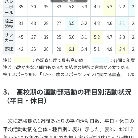
scrollable
バレ
35
30
35
33
5.8
5.3
4.9
5.3
2.2
2.1
ーボ
ール
陸上
31
43
28
27
5.5
5.2
4.8
4.6
2.1
2.2
競技
サッ
45
37
39
25
5.6
5.1
5.2
4.7
2.3
2.2
カー
野球
42
35
26
20
6.1
5.4
5.1
4.9
2.4
2.3
注1）
：各調査年度で最も高い値
：各調査年度
注2）n数が少ない種目もあるため結果の解釈に留意が必要である
笹川スポーツ財団「12～21歳のスポーツライフに関する調査」（2017
3. 高校期の運動部活動の種目別活動状況
（平日・休日）
次に高校期の
1
週間あたりの平均活動日数、平日・休日の
平均活動時間を全体・種目別に表
3
に示した。表
3
には
2017
年から
2023
年のうち１度でも加入率が
5
位以内に入り
n
数
10