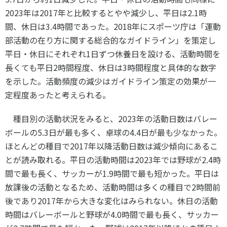
2023
年は
2017
年と比較するとやや減少し、平日は
2.1
時
間、休日は
3.4
時間であった。
2018
年にスポーツ庁は「運動
部活動の在り方に関する総合的なガイドライン」を策定し
平日・休日にそれぞれ
1
日ずつ休養日を設ける、活動時間を
長くても平日
2
時間程度、休日は
3
時間程度と具体的な数字
を示した。活動頻度の減少はガイドライン策定の効果が一
定程度あったと考えられる。
種目別の活動状況をみると、
2023
年の活動日数はバレー
ボールの
5.3
日が最も多く、卓球の
4.4
日が最も少なかった。
ほとんどの種目で
2017
年以降活動日数は減少傾向にあるこ
とが読み取れる。平日の活動時間は
2023
年では野球が
2.4
時
間で最も長く、サッカーが
1.9
時間で最も短かった。平日は
放課後の活動となるため、活動時間は多くの種目で
2
時間前
後であり
2017
年から大きな変化はみられない。休日の活動
時間はバレーボールと野球が
4.0
時間で最も長く、サッカー