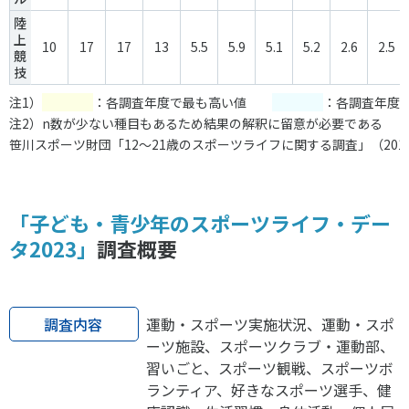
陸
上
10
17
17
13
5.5
5.9
5.1
5.2
2.6
2.5
競
技
注1）
：各調査年度で最も高い値
：各調査年度
注2）n数が少ない種目もあるため結果の解釈に留意が必要である
笹川スポーツ財団「12～21歳のスポーツライフに関する調査」（2017
「子ども・青少年のスポーツライフ・デー
タ2023」
調査概要
調査内容
運動・スポーツ実施状況、運動・スポ
ーツ施設、スポーツクラブ・運動部、
習いごと、スポーツ観戦、スポーツボ
ランティア、好きなスポーツ選手、健