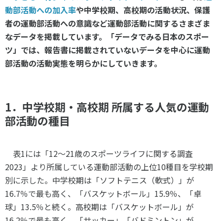
スポーツライフ・データ
動部活動への加入率
や中学校期、高校期の活動状況、保護
お問い合わせ・お申し込み
スポーツ白書
者の運動部活動への意識など運動部活動に関するさまざま
政策提言
なデータを掲載しています。「データでみる日本のスポー
ツ」では、報告書に掲載されていないデータを中心に運動
子どものスポーツ
部活動の活動実態を明らかにしていきます。
障害者スポーツ
スポーツによるまちづくり
スポーツ・ガバナンス
1．中学校期・高校期 所属する人気の運動
スポーツボランティア
メールマガジン
アクセス
部活動の種目
「SSFニュース」
スポーツ政策・予算
会員登録
健康とスポーツ
表1には「12～21歳のスポーツライフに関する調査
2023」より所属している運動部活動の上位10種目を学校期
別に示した。中学校期は「ソフトテニス（軟式）」が
社会づくり
16.7％で最も高く、「バスケットボール」15.9％、「卓
個人情報保護方針
球」13.5％と続く。高校期は「バスケットボール」が
自治体との連携
ソーシャルメディア運営方針
16.2％で最も高く、「サッカー」「バドミントン」が