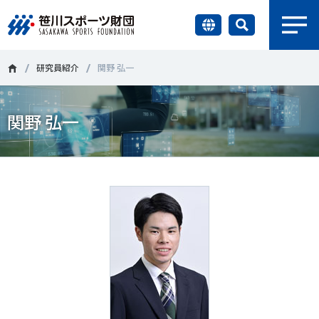
earch
財団情報
研究員紹介
関野 弘一
研究員紹介
関野 弘一
＃誰が子どものスポーツをささえるのか
＃部活動
調査・研究
＃アクティブなまちづくり
＃日本人の身体活動と健康寿命
社会づくり
＃障害者スポーツ
＃スポーツ基本計画
＃競技人口
＃高齢者スポーツ
＃差別とダイバーシティ
国際情報
知る学ぶ
調査・研究
ニュース