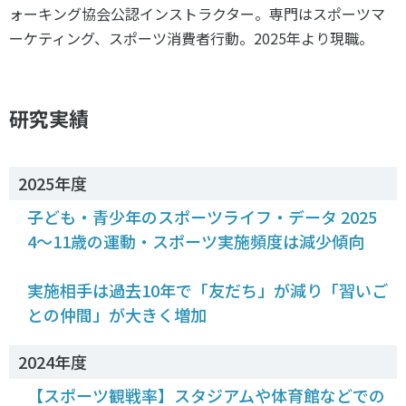
各教育機関との連携
ォーキング協会公認インストラクター。専門はスポーツマ
© 2020 SASAK
ーケティング、スポーツ消費者行動。2025年より現職。
スポーツ振興団体との連携
【動画】スポーツでアクティブなまちづくり
研究実績
知る学ぶ
2025年度
SPORT POLICY INCUBATOR ―スポーツ政策の『卵』 ―
子ども・青少年のスポーツライフ・データ 2025
Sport Topics
4～11歳の運動・スポーツ実施頻度は減少傾向
スポーツ 歴史の検証
スポーツ辞典
実施相手は過去10年で「友だち」が減り「習いご
SSF BOOKS
との仲間」が大きく増加
2024年度
【スポーツ観戦率】スタジアムや体育館などでの