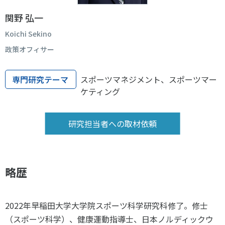
スポーツライフ・データ
関野 弘一
お問い合わせ・お申し込み
スポーツ白書
Koichi Sekino
政策提言
政策オフィサー
子どものスポーツ
障害者スポーツ
専門研究テーマ
スポーツマネジメント、スポーツマー
スポーツによるまちづくり
ケティング
スポーツ・ガバナンス
スポーツボランティア
メールマガジン
アクセス
研究担当者への取材依頼
「SSFニュース」
スポーツ政策・予算
会員登録
健康とスポーツ
略歴
社会づくり
2022年早稲田大学大学院スポーツ科学研究科修了。修士
個人情報保護方針
自治体との連携
（スポーツ科学）、健康運動指導士、日本ノルディックウ
ソーシャルメディア運営方針