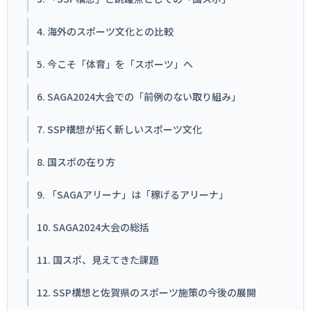
各教育機関との連携
© 2020 SASAK
スポーツ振興団体との連携
4. 海外のスポーツ文化との比較
【動画】スポーツでアクティブなまちづくり
5. 今こそ「体育」を「スポーツ」へ
6. SAGA2024大会での「前例のない取り組み」
知る学ぶ
7. SSP構想が拓く新しいスポーツ文化
SPORT POLICY INCUBATOR ―スポーツ政策の『卵』 ―
8. 国スポの在り方
Sport Topics
スポーツ 歴史の検証
9. 「SAGAアリーナ」は「稼げるアリーナ」
スポーツ辞典
10. SAGA2024大会の総括
SSF BOOKS
11. 国スポ、見えてきた課題
12. SSP構想と佐賀県のスポーツ施策の今後の展開