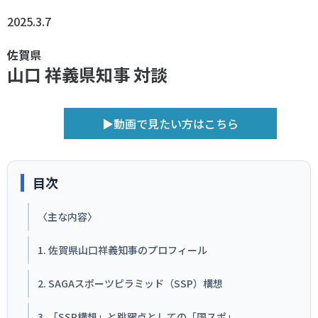
スポーツライフ・データ
2025.3.7
お問い合わせ・お申し込み
スポーツ白書
政策提言
佐賀県
山口 祥義県知事 対談
子どものスポーツ
障害者スポーツ
スポーツによるまちづくり
▶動画で見たい方はこちら
スポーツ・ガバナンス
スポーツボランティア
メールマガジン
アクセス
「SSFニュース」
目次
スポーツ政策・予算
会員登録
健康とスポーツ
〈主な内容〉
1. 佐賀県山口祥義知事のプロフィール
社会づくり
2. SAGAスポーツピラミッド（SSP）構想
個人情報保護方針
自治体との連携
ソーシャルメディア運営方針
3. 「SSP構想」と跳躍点としての「国スポ」