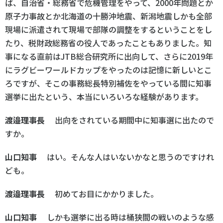
ば、自治省・総務省で危機管理をやって、2000年問題とか
原子力事故とか北海道の十勝沖地震、新潟地震しかも全部
現場に派遣されて現場で部隊の調整をするということをし
たり、税財政総務省の役人であったこともありました。知
事になる直前はJTB総合研究所に出向して、さらに2019年
にラグビーワールドカップをやったのは記憶に新しいとこ
ろですが、そこの事務総長特別補佐をやっている間に知事
選挙に出たという、本当にいろいろな経験があります。
渡邉理事長
出向をされている期間中に知事選に出たので
すか。
山口知事
はい。そんな人はいないかなと思うのですけれ
ども。
渡邉理事長
初めてお目にかかりました。
山口知事
しかも選挙に出る時は桶狭間の戦いのような感