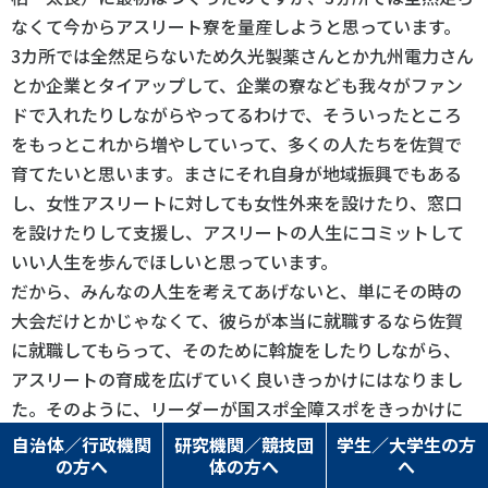
なくて今からアスリート寮を量産しようと思っています。
3カ所では全然足らないため久光製薬さんとか九州電力さん
とか企業とタイアップして、企業の寮なども我々がファン
ドで入れたりしながらやってるわけで、そういったところ
をもっとこれから増やしていって、多くの人たちを佐賀で
育てたいと思います。まさにそれ自身が地域振興でもある
し、女性アスリートに対しても女性外来を設けたり、窓口
を設けたりして支援し、アスリートの人生にコミットして
いい人生を歩んでほしいと思っています。
だから、みんなの人生を考えてあげないと、単にその時の
大会だけとかじゃなくて、彼らが本当に就職するなら佐賀
に就職してもらって、そのために斡旋をしたりしながら、
アスリートの育成を広げていく良いきっかけにはなりまし
た。そのように、リーダーが国スポ全障スポをきっかけに
すればいいと思います。単にそれを開催することだけを目
自治体／行政機関
研究機関／競技団
学生／大学生の方
の方へ
体の方へ
へ
的にするから、お金がかかるとかね。せっかくだから、い