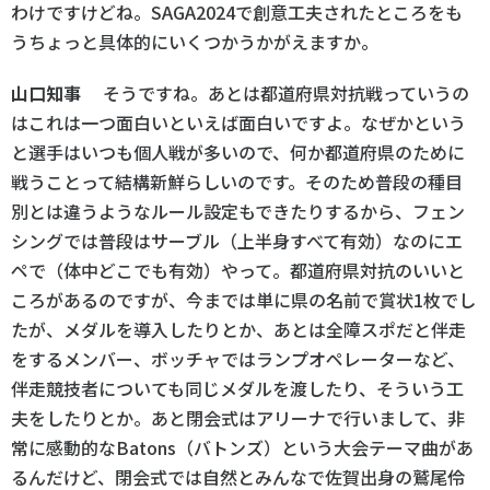
わけですけどね。SAGA2024で創意工夫されたところをも
うちょっと具体的にいくつかうかがえますか。
山口知事
そうですね。あとは都道府県対抗戦っていうの
はこれは一つ面白いといえば面白いですよ。なぜかという
と選手はいつも個人戦が多いので、何か都道府県のために
戦うことって結構新鮮らしいのです。そのため普段の種目
別とは違うようなルール設定もできたりするから、フェン
シングでは普段はサーブル（上半身すべて有効）なのにエ
ペで（体中どこでも有効）やって。都道府県対抗のいいと
ころがあるのですが、今までは単に県の名前で賞状1枚でし
たが、メダルを導入したりとか、あとは全障スポだと伴走
をするメンバー、ボッチャではランプオペレーターなど、
伴走競技者についても同じメダルを渡したり、そういう工
夫をしたりとか。あと閉会式はアリーナで行いまして、非
常に感動的なBatons（バトンズ）という大会テーマ曲があ
るんだけど、閉会式では自然とみんなで佐賀出身の鷲尾伶