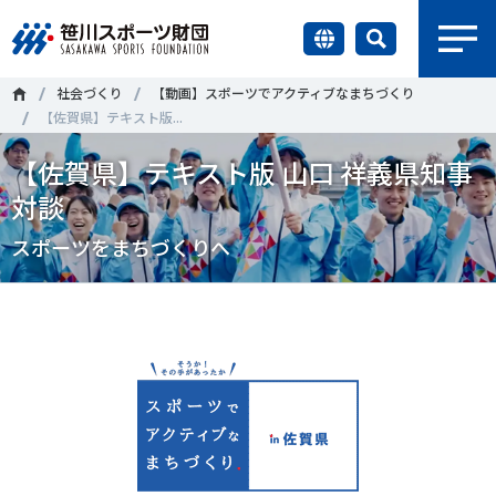
earch
社会づくり
【動画】スポーツでアクティブなまちづくり
財団情報
【佐賀県】テキスト版...
【佐賀県】テキスト版 山口 祥義県知事
研究員紹介
＃誰が子どものスポーツをささえるのか
＃部活動
対談
調査・研究
＃アクティブなまちづくり
＃日本人の身体活動と健康寿命
スポーツをまちづくりへ
社会づくり
＃障害者スポーツ
＃スポーツ基本計画
＃競技人口
＃高齢者スポーツ
＃差別とダイバーシティ
国際情報
知る学ぶ
調査・研究
ニュース