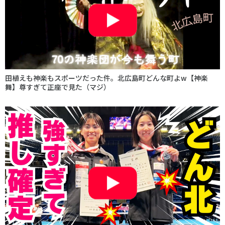
田植えも神楽もスポーツだった件。北広島町どんな町よw【神楽
舞】尊すぎて正座で見た（マジ）