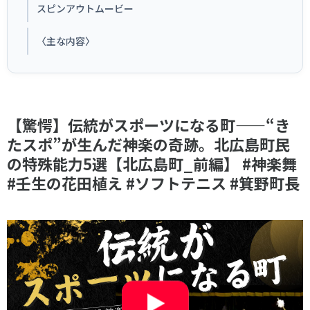
各教育機関との連携
スピンアウトムービー
© 2020 SASAK
スポーツ振興団体との連携
〈主な内容〉
【動画】スポーツでアクティブなまちづくり
知る学ぶ
【驚愕】伝統がスポーツになる町——“き
たスポ”が生んだ神楽の奇跡。北広島町民
SPORT POLICY INCUBATOR ―スポーツ政策の『卵』 ―
の特殊能力5選【北広島町_前編】 #神楽舞
Sport Topics
#壬生の花田植え #ソフトテニス #箕野町長
スポーツ 歴史の検証
スポーツ辞典
SSF BOOKS