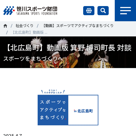
earch
社会づくり
【動画】スポーツでアクティブなまちづくり
財団情報
【北広島町】動画版 ...
【北広島町】動画版 箕野 博司町長 対談
研究員紹介
＃誰が子どものスポーツをささえるのか
＃部活動
スポーツをまちづくりへ
調査・研究
＃アクティブなまちづくり
＃日本人の身体活動と健康寿命
社会づくり
＃障害者スポーツ
＃スポーツ基本計画
＃競技人口
＃高齢者スポーツ
＃差別とダイバーシティ
国際情報
知る学ぶ
調査・研究
ニュース
2025.4.7