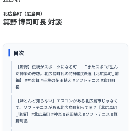
スポーツライフ・データ
お問い合わせ・お申し込み
スポーツ白書
北広島町（広島県）
箕野 博司町長 対談
政策提言
子どものスポーツ
障害者スポーツ
スポーツによるまちづくり
目次
スポーツ・ガバナンス
スポーツボランティア
【驚愕】伝統がスポーツになる町——“きたスポ”が生ん
メールマガジン
アクセス
だ神楽の奇跡。北広島町民の特殊能力5選【北広島町_前
「SSFニュース」
スポーツ政策・予算
会員登録
編】 #神楽舞 #壬生の花田植え #ソフトテニス #箕野町
健康とスポーツ
長
【ほとんど知らない】エスコンがある北広島市じゃなく
社会づくり
て、ソフトテニスがある北広島町知ってる？【北広島町
_後編】 #北広島町 #神楽 #花田植え #ソフトテニス #箕
個人情報保護方針
野町長
自治体との連携
ソーシャルメディア運営方針