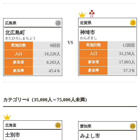
佐賀県
広島県
神埼市
北広島町
かんざきし
きたひろしまちょう
VS
実施回数
12回目
実施回数
9回目
人口
31,258人
人口
18,220人
参加者
17,903人
参加者
8,265人
参加率
57.3％
参加率
45.4％
カテゴリー4（35,000人～75,000人未満）
北海道
愛知県
士別市
みよし市