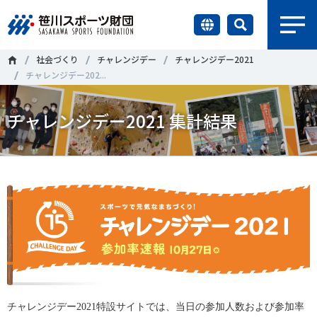
earch
社会づくり
チャレンジデー
チャレンジデー2021
財団情報
チャレンジデー202...
研究員紹介
チャレンジデー2021 集計結果
＃誰が子どものスポーツをささえるのか
＃部活動
調査・研究
＃アクティブなまちづくり
＃日本人の身体活動と健康寿命
社会づくり
＃障害者スポーツ
＃スポーツ基本計画
＃競技人口
＃高齢者スポーツ
＃差別とダイバーシティ
国際情報
知る学ぶ
調査・研究
ニュース
チャレンジデー2021特設サイトでは、当日の参加人数および参加率