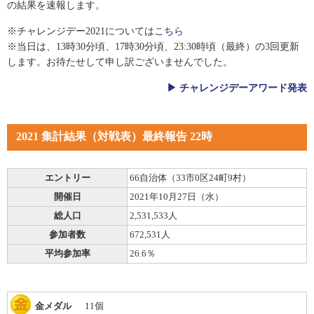
スポーツライフ・データ
の結果を速報します。
お問い合わせ・お申し込み
スポーツ白書
※チャレンジデー2021については
こちら
※当日は、13時30分頃、17時30分頃、23:30時頃（最終）の3回更新
政策提言
します。お待たせして申し訳ございませんでした。
子どものスポーツ
▶ チャレンジデーアワード発表
障害者スポーツ
スポーツによるまちづくり
スポーツ・ガバナンス
2021 集計結果（対戦表）最終報告 22時
スポーツボランティア
メールマガジン
アクセス
「SSFニュース」
エントリー
66自治体（33市0区24町9村）
スポーツ政策・予算
会員登録
開催日
2021年10月27日（水）
健康とスポーツ
総人口
2,531,533人
参加者数
672,531人
平均参加率
26.6％
社会づくり
個人情報保護方針
自治体との連携
金メダル
11個
ソーシャルメディア運営方針