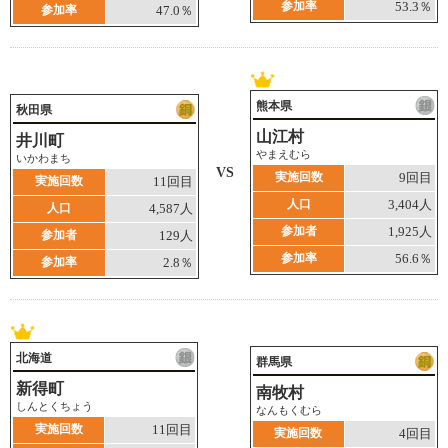
参加率
53.3％
参加率
47.0％
熊本県
秋田県
山江村
井川町
やまえむら
いかわまち
VS
実施回数
9回目
実施回数
11回目
人口
3,404人
人口
4,587人
参加者
1,925人
参加者
129人
参加率
56.6％
参加率
2.8％
北海道
群馬県
新得町
南牧村
しんとくちょう
なんもくむら
実施回数
11回目
実施回数
4回目