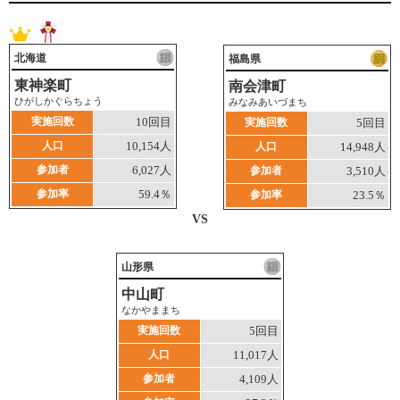
北海道
福島県
東神楽町
南会津町
ひがしかぐらちょう
みなみあいづまち
実施回数
10回目
実施回数
5回目
人口
10,154人
人口
14,948人
参加者
6,027人
参加者
3,510人
参加率
59.4％
参加率
23.5％
VS
山形県
中山町
なかやままち
実施回数
5回目
人口
11,017人
参加者
4,109人