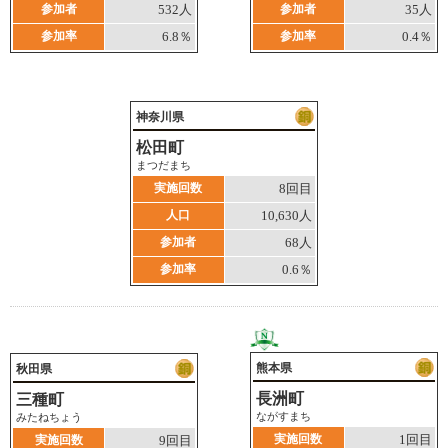
参加者
532人
参加者
35人
参加率
6.8％
参加率
0.4％
神奈川県
松田町
まつだまち
実施回数
8回目
人口
10,630人
参加者
68人
参加率
0.6％
熊本県
秋田県
長洲町
三種町
ながすまち
みたねちょう
実施回数
1回目
実施回数
9回目