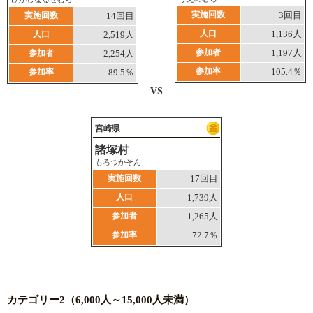
実施回数
3回目
実施回数
14回目
人口
1,136人
人口
2,519人
参加者
1,197人
参加者
2,254人
参加率
105.4％
参加率
89.5％
VS
宮崎県
諸塚村
もろつかそん
実施回数
17回目
人口
1,739人
参加者
1,265人
参加率
72.7％
カテゴリー2（6,000人～15,000人未満）