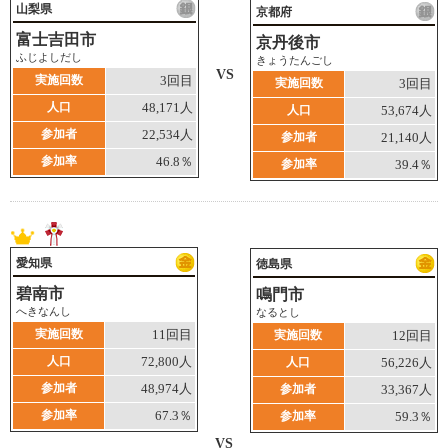
山梨県
京都府
富士吉田市
京丹後市
ふじよしだし
きょうたんごし
VS
実施回数
3回目
実施回数
3回目
人口
48,171人
人口
53,674人
参加者
22,534人
参加者
21,140人
参加率
46.8％
参加率
39.4％
愛知県
徳島県
碧南市
鳴門市
へきなんし
なるとし
実施回数
11回目
実施回数
12回目
人口
72,800人
人口
56,226人
参加者
48,974人
参加者
33,367人
参加率
67.3％
参加率
59.3％
VS