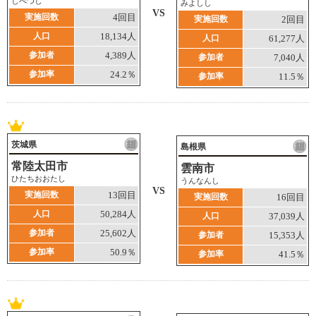
しべつし
みよしし
VS
実施回数
4回目
実施回数
2回目
人口
18,134人
人口
61,277人
参加者
4,389人
参加者
7,040人
参加率
24.2％
参加率
11.5％
茨城県
島根県
常陸太田市
雲南市
ひたちおおたし
うんなんし
VS
実施回数
13回目
実施回数
16回目
人口
50,284人
人口
37,039人
参加者
25,602人
参加者
15,353人
参加率
50.9％
参加率
41.5％