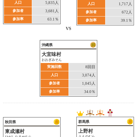
人口
5,835人
人口
1,717人
参加者
3,681人
参加者
672人
参加率
63.1％
参加率
39.1％
VS
沖縄県
大宜味村
おおぎみそん
実施回数
8回目
人口
3,074人
参加者
1,045人
参加率
34.0％
群馬県
秋田県
上野村
東成瀬村
うえのむら
ひがしなるせむら