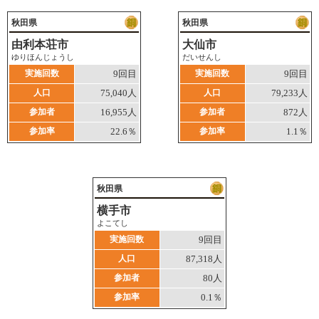
秋田県
秋田県
由利本荘市
大仙市
ゆりほんじょうし
だいせんし
実施回数
9回目
実施回数
9回目
人口
75,040人
人口
79,233人
参加者
16,955人
参加者
872人
参加率
22.6％
参加率
1.1％
秋田県
横手市
よこてし
実施回数
9回目
人口
87,318人
参加者
80人
参加率
0.1％