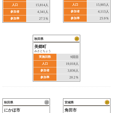
人口
15,905人
人口
15,814人
参加者
4,113人
参加者
4,341人
参加率
25.9％
参加率
27.5％
秋田県
美郷町
みさとちょう
実施回数
9回目
人口
19,018人
参加者
3,836人
参加率
20.2％
秋田県
宮城県
にかほ市
角田市