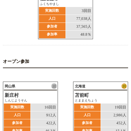
ふくちやまし
実施回数
3回目
人口
77,038人
参加者
37,565人
参加率
48.8％
オープン参加
岡山県
北海道
新庄村
苫前町
しんじようそん
とままえちょう
実施回数
16回目
実施回数
19回目
人口
912人
人口
2,986人
参加者
422人
参加者
452人
参加率
46.3％
参加率
15.1％