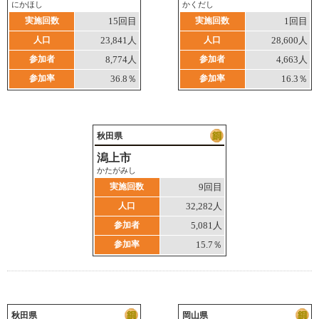
にかほし
かくだし
実施回数
15回目
実施回数
1回目
人口
23,841人
人口
28,600人
参加者
8,774人
参加者
4,663人
参加率
36.8％
参加率
16.3％
秋田県
潟上市
かたがみし
実施回数
9回目
人口
32,282人
参加者
5,081人
参加率
15.7％
秋田県
岡山県