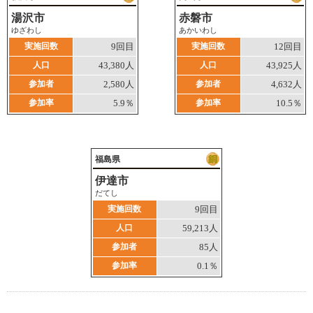
湯沢市
赤磐市
ゆざわし
あかいわし
実施回数
9回目
実施回数
12回目
人口
43,380人
人口
43,925人
参加者
2,580人
参加者
4,632人
参加率
5.9％
参加率
10.5％
福島県
伊達市
だてし
実施回数
9回目
人口
59,213人
参加者
85人
参加率
0.1％