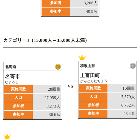
参加者
3,206人
参加率
49.9％
カテゴリー3（15,000人～35,000人未満）
和歌山県
北海道
上富田町
名寄市
かみとんだちょう
なよろし
VS
実施回数
16回目
実施回数
28回目
人口
15,570人
人口
27,059人
参加者
6,752人
参加者
8,273人
参加率
43.4％
参加率
30.6％