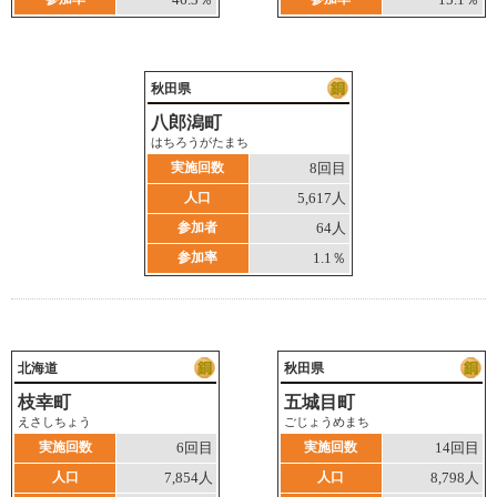
秋田県
八郎潟町
はちろうがたまち
実施回数
8回目
人口
5,617人
参加者
64人
参加率
1.1％
北海道
秋田県
枝幸町
五城目町
えさしちょう
ごじょうめまち
実施回数
6回目
実施回数
14回目
人口
7,854人
人口
8,798人