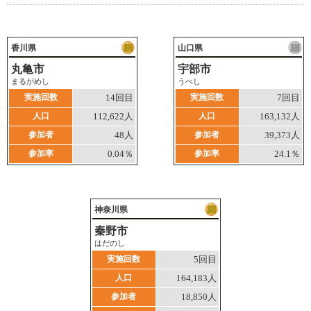
香川県
山口県
丸亀市
宇部市
まるがめし
うべし
実施回数
14回目
実施回数
7回目
人口
112,622人
人口
163,132人
参加者
48人
参加者
39,373人
参加率
0.04％
参加率
24.1％
神奈川県
秦野市
はだのし
実施回数
5回目
人口
164,183人
参加者
18,850人