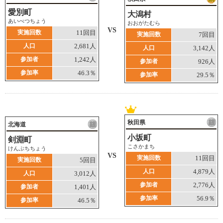
愛別町
大潟村
あいべつちょう
おおがたむら
VS
実施回数
11回目
実施回数
7回目
人口
2,681人
人口
3,142人
参加者
1,242人
参加者
926人
参加率
46.3％
参加率
29.5％
秋田県
北海道
小坂町
剣淵町
こさかまち
けんぶちちょう
VS
実施回数
11回目
実施回数
5回目
人口
4,879人
人口
3,012人
参加者
2,776人
参加者
1,401人
参加率
56.9％
参加率
46.5％