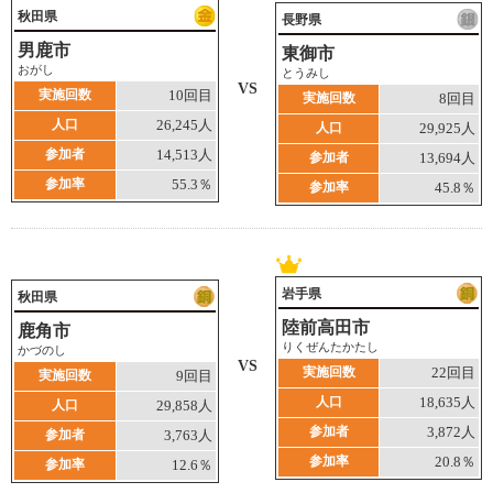
秋田県
長野県
男鹿市
東御市
おがし
とうみし
VS
実施回数
10回目
実施回数
8回目
人口
26,245人
人口
29,925人
参加者
14,513人
参加者
13,694人
参加率
55.3％
参加率
45.8％
岩手県
秋田県
陸前高田市
鹿角市
りくぜんたかたし
かづのし
VS
実施回数
22回目
実施回数
9回目
人口
18,635人
人口
29,858人
参加者
3,872人
参加者
3,763人
参加率
20.8％
参加率
12.6％