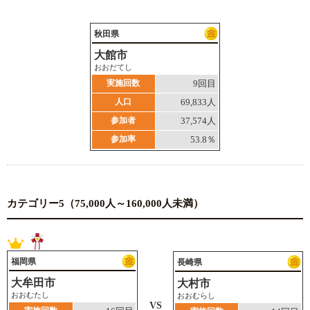
秋田県
大館市
おおだてし
実施回数
9回目
人口
69,833人
参加者
37,574人
参加率
53.8％
カテゴリー5（75,000人～160,000人未満）
福岡県
長崎県
大牟田市
大村市
おおむたし
おおむらし
VS