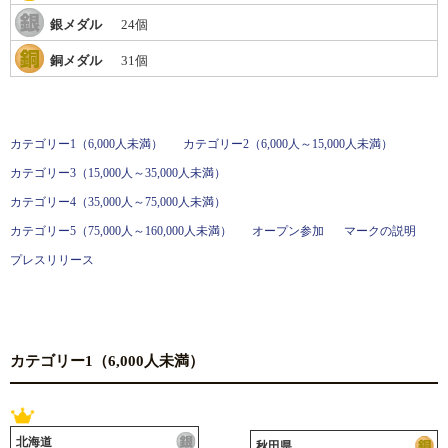
各教育機関との連携
銀メダル
24個
© 2020 SASAK
スポーツ振興団体との連携
銅メダル
31個
【動画】スポーツでアクティブなまちづくり
カテゴリー1（6,000人未満）
カテゴリー2（6,000人～15,000人未満）
知る学ぶ
カテゴリー3（15,000人～35,000人未満）
カテゴリー4（35,000人～75,000人未満）
SPORT POLICY INCUBATOR ―スポーツ政策の『卵』 ―
カテゴリー5（75,000人～160,000人未満）
オープン参加
マークの説明
Sport Topics
プレスリリース
スポーツ 歴史の検証
スポーツ辞典
SSF BOOKS
カテゴリー1（6,000人未満）
北海道
秋田県