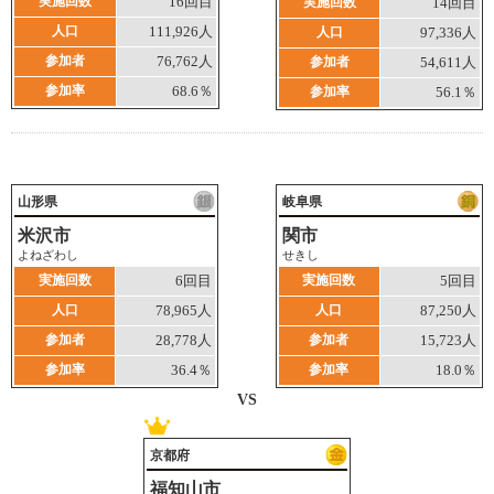
実施回数
16回目
実施回数
14回目
人口
111,926人
人口
97,336人
参加者
76,762人
参加者
54,611人
参加率
68.6％
参加率
56.1％
山形県
岐阜県
米沢市
関市
よねざわし
せきし
実施回数
6回目
実施回数
5回目
人口
78,965人
人口
87,250人
参加者
28,778人
参加者
15,723人
参加率
36.4％
参加率
18.0％
VS
京都府
福知山市