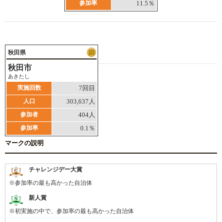
参加率
11.5％
秋田県
秋田市
あきたし
実施回数
7回目
人口
303,637人
参加者
404人
参加率
0.1％
マークの説明
チャレンジデー大賞
※参加率の最も高かった自治体
新人賞
※初実施の中で、参加率の最も高かった自治体