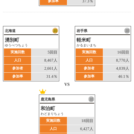
参加率
37.3％
北海道
岩手県
湧別町
軽米町
ゆうべつちょう
かるまいまち
実施回数
5回目
実施回数
16回目
人口
8,467人
人口
8,770人
参加者
2,661人
参加者
4,039人
参加率
31.4％
参加率
46.1％
VS
鹿児島県
和泊町
わどまりちょう
実施回数
18回目
人口
6,427人