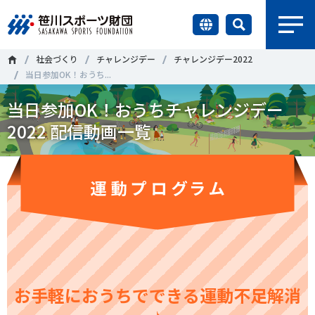
earch
社会づくり
チャレンジデー
チャレンジデー2022
財団情報
当日参加OK！おうち...
当日参加OK！おうちチャレンジデー
研究員紹介
＃誰が子どものスポーツをささえるのか
＃部活動
2022 配信動画一覧
調査・研究
＃アクティブなまちづくり
＃日本人の身体活動と健康寿命
社会づくり
＃障害者スポーツ
＃スポーツ基本計画
＃競技人口
＃高齢者スポーツ
＃差別とダイバーシティ
国際情報
知る学ぶ
調査・研究
お手軽におうちでできる運動不足解消
ニュース