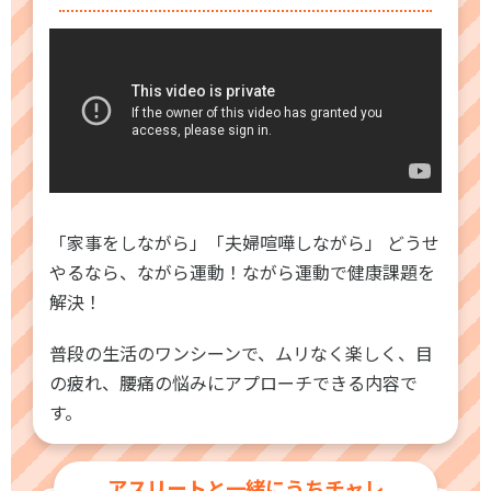
各教育機関との連携
© 2020 SASAK
スポーツ振興団体との連携
【動画】スポーツでアクティブなまちづくり
知る学ぶ
SPORT POLICY INCUBATOR ―スポーツ政策の『卵』 ―
「家事をしながら」「夫婦喧嘩しながら」 どうせ
Sport Topics
やるなら、ながら運動！ながら運動で健康課題を
解決！
スポーツ 歴史の検証
スポーツ辞典
普段の生活のワンシーンで、ムリなく楽しく、目
SSF BOOKS
の疲れ、腰痛の悩みにアプローチできる内容で
す。
アスリートと一緒にうちチャレ