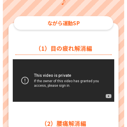
♪
スポーツライフ・データ
お問い合わせ・お申し込み
スポーツ白書
政策提言
ながら運動SP
子どものスポーツ
障害者スポーツ
スポーツによるまちづくり
（1）目の疲れ解消編
スポーツ・ガバナンス
スポーツボランティア
メールマガジン
アクセス
「SSFニュース」
スポーツ政策・予算
会員登録
健康とスポーツ
社会づくり
個人情報保護方針
自治体との連携
（2）腰痛解消編
ソーシャルメディア運営方針