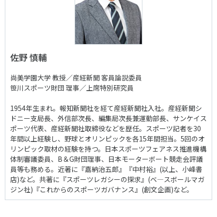
佐野 慎輔
尚美学園大学 教授／産経新聞 客員論説委員
笹川スポーツ財団 理事／上席特別研究員
1954年生まれ。報知新聞社を経て産経新聞社入社。産経新聞シ
ドニー支局長、外信部次長、編集局次長兼運動部長、サンケイス
ポーツ代表、産経新聞社取締役などを歴任。スポーツ記者を30
年間以上経験し、野球とオリンピックを各15年間担当。5回のオ
リンピック取材の経験を持つ。日本スポーツフェアネス推進機構
体制審議委員、B＆G財団理事、日本モーターボート競走会評議
員等も務める。近著に『嘉納治五郎』『中村裕』(以上、小峰書
店)など。共著に『スポーツレガシーの探求』(ベ―スボールマガ
ジン社)『これからのスポーツガバナンス』(創文企画)など。