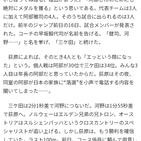
絶対にメダルを獲る」という思いである。代表チームは
3
人
に加えて阿部雅司の
4
人。そのうち試合に出られるのは
3
人
だけ。前半のジャンプ前日の
16
日、試合メンバーが発表さ
れた。コーチの早坂毅代司が名前を告げる。「健司、河
野……」と名を挙げ、「三ケ田」と続けた。
荻原によれば、そのとき
4
人とも「エッという顔になっ
た」という。個人戦は阿部が
30
位で三ケ田は
34
位。みんな
3
人目は年長の阿部だと思っていたからだ。荻原はその夜、
同室の阿部が日本の家族に“落選”を小声で電話する内容を
聞いてしまった……。
三ケ田は
2
分
1
秒差で河野につないだ。河野は
1
分
55
秒差
で荻原へ。ノルウェーはエルデン兄弟の兄トロン、オース
トリアはスルシェンバッハというクロスカントリーのスペ
シャリストが追い上げる。しかし荻原は、もう勝利を確信
していた。ラスト
100m
。前日、コース係員に頼んで用意し