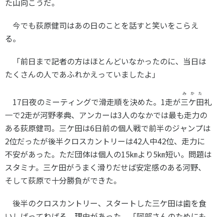
た山向こうだ。
各教育機関との連携
© 2020 SASAK
スポーツ振興団体との連携
今でも荻原健司はあの日のことを話すと笑いをこらえ
【動画】スポーツでアクティブなまちづくり
る。
「前日まで記者の方はほとんどいなかったのに、当日は
知る学ぶ
たくさんの人であふれかえっていましたよ」
みかた
17日夜のミーティングで滑走順を決めた。
1
走が
三ケ田
礼
SPORT POLICY INCUBATOR ―スポーツ政策の『卵』 ―
一で
2
走が河野孝典、アンカーは
3
人のなかでは最も走力の
Sport Topics
ある荻原健司。三ケ田は
6
日前の個人戦で前半のジャンプは
スポーツ 歴史の検証
2
位だったが後半クロスカントリーは
42
人中
42
位、走力に
スポーツ辞典
不安があった。ただ団体は個人の
15
㎞より
5
㎞短い。問題は
SSF BOOKS
スタミナ。三ケ田がうまく滑りだせば安定感のある河野、
そして荻原で十分勝負ができた。
後半のクロスカントリー、スタートした三ケ田は歯を食
いしばってねばる。理由があった。「阿部さんのためにも