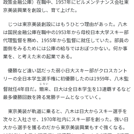
政策金融公庫）在職中、
1957
年にビルメンテナンス会社東
京美装興業を創設し、育て上げた。
じつは東京美装創設にはもうひとつ理由があった。八木
は国民金融公庫在職中の
1953
年から母校日本大学スキー部
代理監督を務め、
1955
年から監督に就任していた。部員の
面倒をみるためには公庫の給与ではおぼつかない。何か事
業を、と考えた末の起業である。
優勝など遠い話だった弱小日大スキー部がクロスカント
リーの全日本学生選手権に初優勝したのは
1959
年、八木監
じらい
督就任
4
年目だ。
爾来
、日大は全日本学生を
13
連覇するなど
最多優勝回数を誇る常勝チームとなっていく。
東京美装が軌道に乗ると、八木は日大からスキー選手を
次々と入社させ、
1970
年社内にスキー部を創った。強い日
大から選手を獲るのだから東京美装興業もすぐ強くなる。