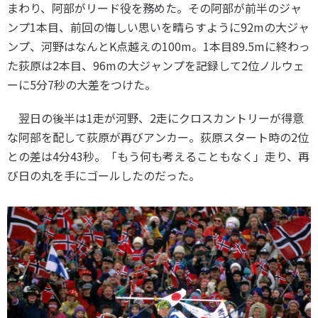
まわり、阿部がリード役を務めた。その阿部が前半のジャ
ンプ
1
本目、前回の悔しい思いを晴らすように
92m
の大ジャ
ンプ、河野はなんと
K
点越えの
100m
。
1
本目
89.5m
に終わっ
た荻原は
2
本目、
96m
の大ジャンプを記録して
2
位ノルウェ
ーに
5
分
7
秒の大差をつけた。
翌日の後半は
1
走が河野、
2
走にクロスカントリーが得意
な阿部を配して荻原が再びアンカー。荻原スタート時の
2
位
との差は
4
分
43
秒。「もう何も考えることもなく」走り、再
び日の丸を手にゴールしたのだった。