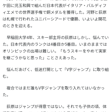
ケ田に児玉和興で組んだ日本代表がイタリア・バルディフ
ィエメでの世界選手権で銅メダルを獲得した。河野と荻原
は札幌で行われたユニバーシアードで優勝、いよいよ開花
のときを迎える。
早稲田大学
4
年、スキー部主将の荻原はしかし、悩んでい
た。日本代表内のランクは
4
番目か
5
番目。いまのままでは
オリンピックの出場は難しい。「もうスキーをやめて実家
を継ごうかなと思った」ことさえあった。
悩んだあげく、低迷打開として「
V
字ジャンプ」に取り組
む。
複合ではまだ誰も
V
字ジャンプを取り入れてはいなかっ
た。
荻原はジャンプが得意ではない。それでも子供の頃、体