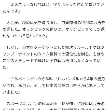
「ミスさえしなければと、守りに入った時点で負けてい
たんです」
大会後、荻原は気を取り直し、自国開催の
1998
年長野を
めざした。オリンピックの借りは、オリンピックでしか返
せないという思いだった。
しかし、日本をターゲットにした相次ぐルール変更はジ
ャンプ・ポイントのタイム換算での優位性を削る。もはや
前半の大量リードで逃げ切る作戦は通用しなくなってい
た。
「アルベールビルから
6
年、リレハンメルから
4
年の歳月
が流れ、私自身、そして日本の競技力は明らかに低下して
いました」
スポーツニッポンの連載企画「我が道」に荻原は長野の
苦い思いをそう綴った。八木祐四郎が団長を務めた日本選