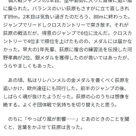
に煽られた。バランスのいい荻原もさすがに立て直しきれ
ず
89m
。
2
本目は気負い過ぎたのだろう、
88m
に終わった。
ジャンプでリードしクロスカントリーで突き放す。それが
荻原の戦法だが、得意のジャンプで
6
位に沈んだ。クロスカ
ントリーで
4
位まで順位を上げたものの、メダルには届かな
かった。早大の
1
年先輩、荻原に複合の練習法を伝授した河
野孝典が
2
位、銀メダルを獲得したのが救いではあったが、
うらやましくもあった。
あの頃、私はリレハンメルの金メダルを書くべく荻原を
追いかけ、欧州遠征にも同行した。前半のジャンプの後、
しばらく魂が抜けたようだった。荻原の心のうちは想像を
絶する。よくぞ団体戦で気持ちを切り替えたと思う。
のちに「やっぱり風が影響……」とあのときのことを聞
くと、言葉をかぶせて荻原は言った。