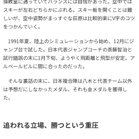
操教室に通っていてバランスには自信があった。空中では
スキーが左右どちらかにぶれる。スキー板を開くことは難
しいが、空中姿勢がまっすぐな荻原は比較的楽に
V
字のコツ
をつかんでいく。
1991年夏、陸上のシミュレーションから始め、
12
月にジ
ャンプ台で試した。日本代表ジャンプコーチの斎藤智治と
試行錯誤の末に
1
月下旬、ようやく飛距離と飛型が安定。ア
ルベールビルに間に合ったのだった。
そんな裏話の末に、日本複合陣は八木と代表チーム以外
は予想だにしなかったメダル、それも金メダルを獲得し
た。
追われる立場、勝つという重圧