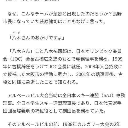
なぜ、こんなチームが忽然と出現したのだろうか？長野
市長になっていた荻原健司はこともなげに言った。
やぎ
「
八木
さんのおかげですよ」
「八木さん」こと八木祐四郎は、日本オリンピック委員
会（
JOC
）会長古橋広之進のもとで専務理事を務め、
1999
年に古橋辞任をうけて
JOC
会長に就任。
2008
年大会招致に
立候補した大阪市の活動に尽力し、
2001
年の落選直後、古
橋と同様に急逝したことで知られる。
アルベールビル大会当時は全日本スキー連盟（
SAJ
）専務
理事。全日本学生スキー連盟理事長であり、日本代表選手
団団長堤義明の補佐役として副団長を務めていた。
そのアルベールビルの前、
1988
年カルガリー大会の
2
年