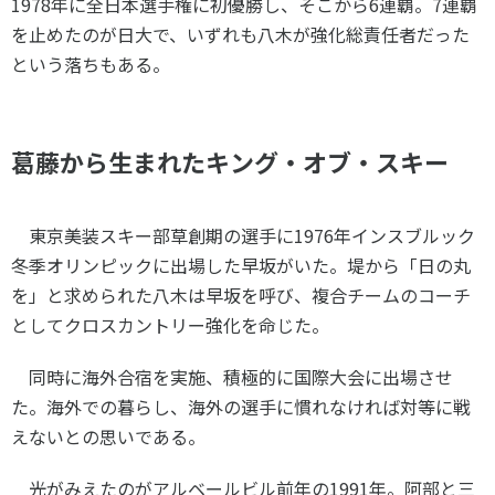
1978
年に全日本選手権に初優勝し、そこから
6
連覇。
7
連覇
を止めたのが日大で、いずれも八木が強化総責任者だった
という落ちもある。
葛藤から生まれたキング・オブ・スキー
東京美装スキー部草創期の選手に
1976
年インスブルック
冬季オリンピックに出場した早坂がいた。堤から「日の丸
を」と求められた八木は早坂を呼び、複合チームのコーチ
としてクロスカントリー強化を命じた。
同時に海外合宿を実施、積極的に国際大会に出場させ
た。海外での暮らし、海外の選手に慣れなければ対等に戦
えないとの思いである。
光がみえたのがアルベールビル前年の
1991
年。阿部と三