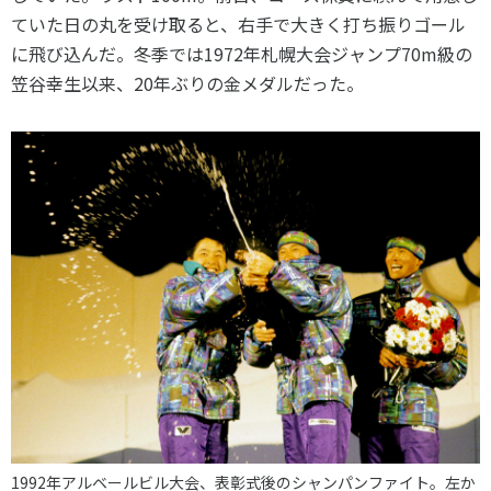
ていた日の丸を受け取ると、右手で大きく打ち振りゴール
に飛び込んだ。冬季では
1972
年札幌大会ジャンプ
70m
級の
笠谷幸生以来、
20
年ぶりの金メダルだった。
1992年アルベールビル大会、表彰式後のシャンパンファイト。左か