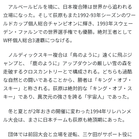
アルベールビルを境に、日本複合陣は世界から追われる
立場になった。そして荻原もまた
1992-93
年シーズンのワー
ルドカップ個人総合チャンピオンに輝き、
1993
年スウェー
デン・ファルンでの世界選手権でも優勝。絶対王者として
W
杯個人総合
3
連覇につなげる。
ノルディックスキー複合は「鳥のように」遠くに飛ぶジ
ャンプと、「鹿のように」アップダウンの厳しい雪の森を
走破するクロスカントリーとで構成される。どちらも過酷
な自然との闘いであることから、勝者は「キング・オブ・
スキー」と称される。荻原は絶対的な「キング・オブ・ス
キー」であり、異次元の強さを誇る「宇宙人」であった。
冬と夏とが
2
年おきの開催に変わった
1994
年リレハンメ
ル大会は、まさに日本チームも荻原も絶頂期にあった。
団体では前回大会と立場を逆転、三ケ田がサポート役に