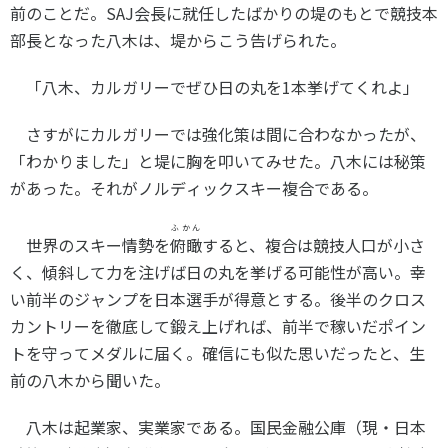
前のことだ。
SAJ
会長に就任したばかりの堤のもとで競技本
部長となった八木は、堤からこう告げられた。
「八木、カルガリーでぜひ日の丸を
1
本挙げてくれよ」
さすがにカルガリーでは強化策は間に合わなかったが、
「わかりました」と堤に胸を叩いてみせた。八木には秘策
があった。それがノルディックスキー複合である。
ふかん
世界のスキー情勢を
俯瞰
すると、複合は競技人口が小さ
く、傾斜して力を注げば日の丸を挙げる可能性が高い。幸
い前半のジャンプを日本選手が得意とする。後半のクロス
カントリーを徹底して鍛え上げれば、前半で稼いだポイン
トを守ってメダルに届く。確信にも似た思いだったと、生
前の八木から聞いた。
八木は起業家、実業家である。国民金融公庫（現・日本