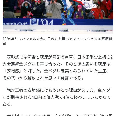
1994年リレハンメル大会。日の丸を担いでフィニッシュする荻原健
司
表彰式では河野と荻原が阿部を肩車、日本冬季史上初の
2
大会連続金メダルを喜び合った。そのときの思いを荻原は
「安堵感」と評した。金メダル確実とみられていた重圧、
その戦いから解放された思いの発露である。
絶対王者の安堵感にはもうひとつ理由があった。金メダ
ルが期待された
4
日前の個人戦で
4
位に終わっていたからで
ある。
個人戦ジャンプの
1
本目、空中姿勢に入った直後に追い風