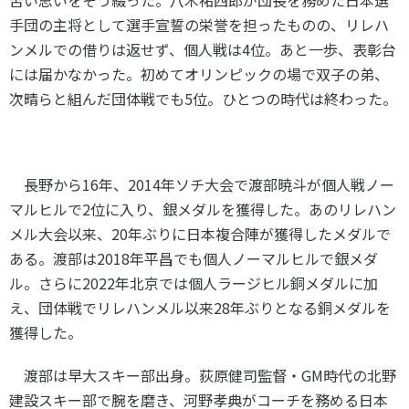
手団の主将として選手宣誓の栄誉を担ったものの、リレハ
ンメルでの借りは返せず、個人戦は
4
位。あと一歩、表彰台
には届かなかった。初めてオリンピックの場で双子の弟、
次晴らと組んだ団体戦でも
5
位。ひとつの時代は終わった。
長野から
16
年、
2014
年ソチ大会で渡部暁斗が個人戦ノー
マルヒルで
2
位に入り、銀メダルを獲得した。あのリレハン
メル大会以来、
20
年ぶりに日本複合陣が獲得したメダルで
ある。渡部は
2018
年平昌でも個人ノーマルヒルで銀メダ
ル。さらに
2022
年北京では個人ラージヒル銅メダルに加
え、団体戦でリレハンメル以来
28
年ぶりとなる銅メダルを
獲得した。
渡部は早大スキー部出身。荻原健司監督・
GM
時代の北野
建設スキー部で腕を磨き、河野孝典がコーチを務める日本