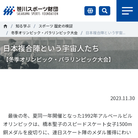
earch
知る学ぶ
スポーツ 歴史の検証
財団情報
冬季オリンピック・パラリンピック大会
日本複合陣という宇宙...
日本複合陣という宇宙人たち
研究員紹介
＃誰が子どものスポーツをささえるのか
＃部活動
【冬季オリンピック・パラリンピック大会】
調査・研究
＃アクティブなまちづくり
＃日本人の身体活動と健康寿命
Tweet
シェア
社会づくり
＃障害者スポーツ
＃スポーツ基本計画
＃競技人口
＃高齢者スポーツ
＃差別とダイバーシティ
2023.11.30
国際情報
最後の冬、夏同一年開催となった
1992
年アルベールビル
知る学ぶ
調査・研究
オリンピックは、橋本聖子のスピードスケート女子
1500m
銅メダルを皮切りに、連日スケート陣のメダル獲得にわい
ニュース