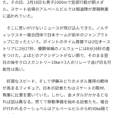
た。その日、
2
月
18
日も男子
1000m
で宮部行範が銅メダ
スポーツライフ・データ
ル。スケート会場のアルベールビルでは報道陣が原稿執筆
お問い合わせ・お申し込み
スポーツ白書
に追われていた。
政策提言
子どものスポーツ
そこに思いがけないニュースが飛び込んできた。ノルデ
障害者スポーツ
ィックスキー複合団体で日本チームが前半のジャンプでト
ップに立ったという。ポイントのタイム換算では
2
位オース
スポーツによるまちづくり
トリアに
2
分
27
秒、優勝候補のノルウェーには
6
分
16
秒の差
スポーツ・ガバナンス
をつけた。よほどのアクシデントがない限り、そのまま翌
スポーツボランティア
メールマガジン
アクセス
日の後半クロスカントリー
10
㎞×
3
人のリレーで逃げ切る可
「SSFニュース」
スポーツ政策・予算
能性は高い。
会員登録
健康とスポーツ
好調なスピード、そして伊藤みどりのメダル獲得の期待
が高まるフィギュア。日本の記者たちはスケートの取材、
社会づくり
執筆に比重を置いていた。しかし、金メダルがかかるとな
れば話は異なる。慌てて移動準備を始める記者たち。複合
個人情報保護方針
が行われるクーシュベルはアルベールビルから約
50
㎞隔て
自治体との連携
ソーシャルメディア運営方針